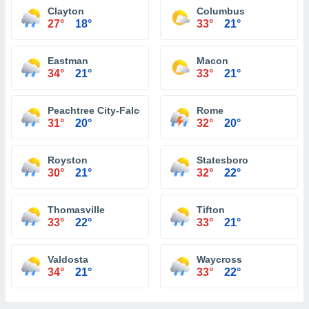
Clayton
Columbus
27°
18°
33°
21°
Eastman
Macon
34°
21°
33°
21°
Peachtree City-Falcon Field Atlanta
Rome
31°
20°
32°
20°
Royston
Statesboro
30°
21°
32°
22°
Thomasville
Tifton
33°
22°
33°
21°
Valdosta
Waycross
34°
21°
33°
22°