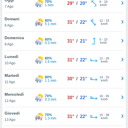
70%
a", è
6
-
19
29°
/
20°
1 mm
km/h
7 Ago
al sito
ettando
Domani
80%
12
-
33
31°
/
22°
zione di
5.1 mm
km/h
8 Ago
okie,
dei nostri
Domenica
60%
5
-
15
che ci
31°
/
21°
0.3 mm
km/h
9 Ago
no di
 e
e il
Lunedì
80%
12
-
26
31°
/
22°
amento
1.6 mm
km/h
10 Ago
 Web,
i
Martedì
80%
14
-
32
re un
30°
/
21°
1.1 mm
km/h
11 Ago
pecifico
arti la
Mercoledì
à o
70%
16
-
45
30°
/
22°
0.3 mm
km/h
i
12 Ago
zzati
 di esso.
Giovedi
70%
15
-
38
sultare
31°
/
22°
1.3 mm
km/h
13 Ago
oni nella