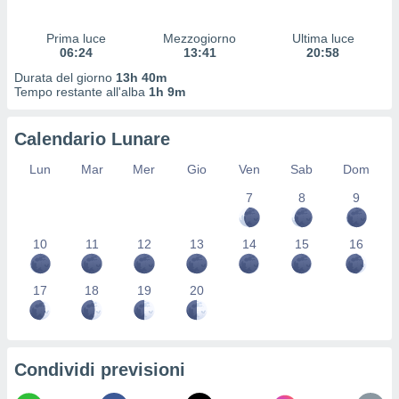
 profili
lezione
Prima luce
Mezzogiorno
Ultima luce
cità
06:24
13:41
20:58
izzata,
fili per
Durata del giorno
13h 40m
Tempo restante all'alba
1h 9m
izzazione
nuti,
Calendario Lunare
 profili
lezione
Lun
Mar
Mer
Gio
Ven
Sab
Dom
uti
zzati,
7
8
9
 le
ni degli
10
11
12
13
14
15
16
 misurare
zioni dei
,
17
18
19
20
ere il
so
he o la
ione di
Condividi previsioni
enienti
diverse,