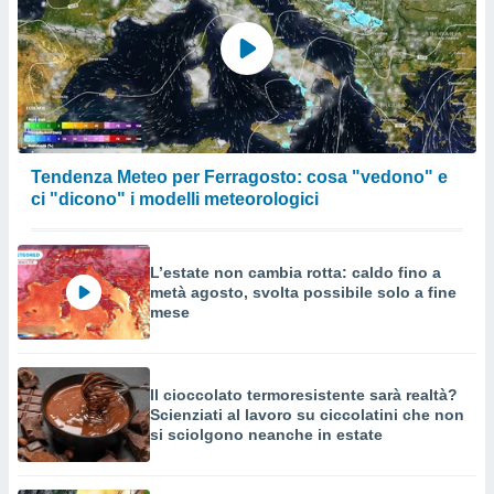
Tendenza Meteo per Ferragosto: cosa "vedono" e
ci "dicono" i modelli meteorologici
L’estate non cambia rotta: caldo fino a
metà agosto, svolta possibile solo a fine
mese
Il cioccolato termoresistente sarà realtà?
Scienziati al lavoro su ciccolatini che non
si sciolgono neanche in estate