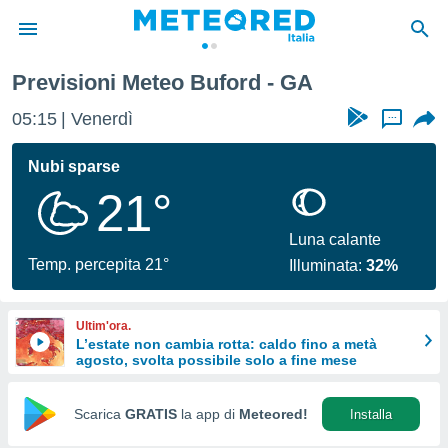
Previsioni Meteo Buford - GA
tiva
rivacy
05:15
Venerdì
...
ti di
net
Nubi sparse
net)
21°
i
 da
nisti per
Luna calante
 che le
Temp. percepita 21°
Illuminata:
32%
ioni
iano di
È
Ultim'ora.
L’estate non cambia rotta: caldo fino a metà
 a
agosto, svolta possibile solo a fine mese
ito Web
do le
opzioni:
Scarica
GRATIS
la app di
Meteored!
Installa
 i