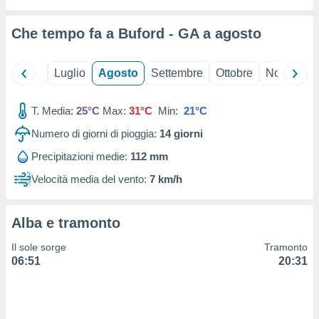
ioni
" o
tra
Che tempo fa a Buford - GA a
agosto
sui cookie
o sito
Giugno
Luglio
Agosto
Settembre
Ottobre
Novembre
nostri
T. Media:
25°C
Max:
31°C
Min:
21°C
mo il
te
Numero di giorni di pioggia:
14
giorni
ento dei
Precipitazioni medie:
112 mm
re
Velocità media del vento:
7 km/h
ioni su
vo e/o
i,
Alba e tramonto
 dati
er la
Il sole sorge
Tramonto
 della
06:51
20:31
à, creare
r la
à
izzata,