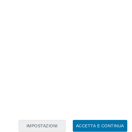
Calendario Lunare
Lun
Mar
Mer
Gio
Ven
Sab
Dom
7
8
9
10
11
12
13
14
15
16
17
18
19
20
IMPOSTAZIONI
ACCETTA E CONTINUA