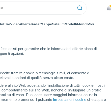
Notizie
Video
Allerte
Radar
Mappe
Satelliti
Modelli
Mondo
Sci
fessionisti per garantire che le informazioni offerte siano di
guenti opzioni:
ccolte tramite cookie o tecnologie simili, ci consente di
n elevati standard di qualità senza alcun costo.
iowiec
re al sito Web accettando l'installazione di tutti i cookie, nostri
 il comportamento sul sito Web, nonché di sviluppare un profilo
...
asati su di esso. Puoi consultare maggiori informazioni nella
si momento premendo il pulsante
Impostazioni cookie
che appare
Per ora
Cielo nuvoloso nelle prossime
ore