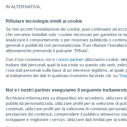
21°
IN ALTERNATIVA,
Rifiutare tecnologie simili ai cookie
Ovest
Se non accetti l'installazione dei cookie, puoi continuare ad acc
Temp. percepita 21°
17
-
36 km
che verranno installati solo i cookie necessari per garantire la n
analizzare il comportamento o per mostrare pubblicità o contenut
generali e pubblicità non personalizzata. Puoi rifiutare l'install
abbonamento premendo il pulsante "Rifiuta".
Ultim'ora.
L’estate non cambia rotta: caldo fino a metà
Con il tuo consenso, noi e i
nostri partner
utilizziamo cookie, iden
agosto, svolta possibile solo a fine mese
trattare dati personali quali la tua visita su questo sito web, indiri
i tuoi dati personali sulla base di un interesse legittimo, al quale
Il Meteo 1 - 7
Attualità
Mappa di nuvolosità
Radar 
al trattamento dei dati in qualsiasi momento facendo clic su "
Imp
Noi e i nostri partner eseguiamo il seguente trattamento
Domani
Domenica
Oggi
Archiviare informazioni su dispositivo e/o accedervi, utilizzare dati
pubblicità personalizzata, utilizzare profili per la selezione di pu
8 Ago
9 Ago
7 Ago
contenuti, utilizzare profili per la selezione di contenuti personal
prestazioni dei contenuti, comprendere il pubblico attraverso stat
sviluppare e migliorare i servizi, utilizzare dati limitati per la sel
30%