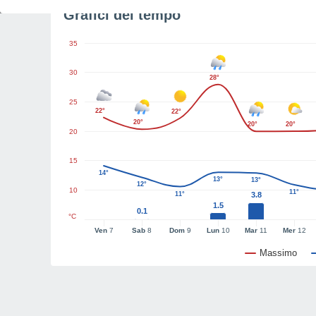
Grafici del tempo
35
30
28°
25
22°
22°
20°
20°
20°
20
15
14°
13°
13°
12°
10
11°
11°
3.8
1.5
0.1
°C
Ven
7
Sab
8
Dom
9
Lun
10
Mar
11
Mer
12
Massimo