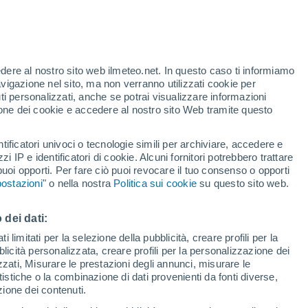
edere al nostro sito web ilmeteo.net. In questo caso ti informiamo
/h
avigazione nel sito, ma non verranno utilizzati cookie per
i personalizzati, anche se potrai visualizzare informazioni
azione dei cookie e accedere al nostro sito Web tramite questo
tificatori univoci o tecnologie simili per archiviare, accedere e
zzi IP e identificatori di cookie. Alcuni fornitori potrebbero trattare
 puoi opporti. Per fare ciò puoi revocare il tuo consenso o opporti
di pioggia
Satelliti
Modelli
ostazioni
" o nella nostra
Politica sui cookie
su questo sito web.
 dei dati:
Lunedì
Martedì
Mercoledì
Giovedi
 limitati per la selezione della pubblicità, creare profili per la
bblicità personalizzata, creare profili per la personalizzazione dei
10 Ago
11 Ago
12 Ago
13 Ago
izzati, Misurare le prestazioni degli annunci, misurare le
istiche o la combinazione di dati provenienti da fonti diverse,
ezione dei contenuti.
60%
80%