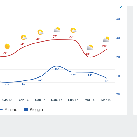
40
27°
27°
30
26°
24°
23°
20°
20°
20
16°
14°
14°
10
12°
12°
11°
10°
mm
Gio
13
Ven
14
Sab
15
Dom
16
Lun
17
Mar
18
Mer
19
Minimo
Pioggia