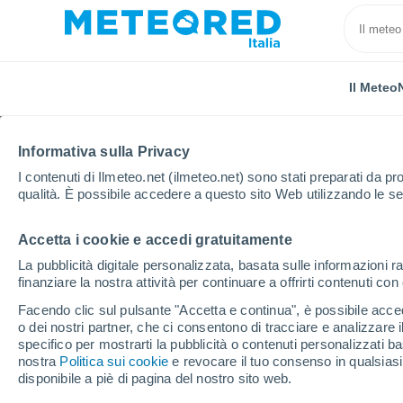
Il Meteo
Informativa sulla Privacy
I contenuti di Ilmeteo.net (ilmeteo.net) sono stati preparati da pro
qualità. È possibile accedere a questo sito Web utilizzando le se
Accetta i cookie e accedi gratuitamente
Home
Polonia
Podlachia
Okuniowiec
La pubblicità digitale personalizzata, basata sulle informazioni ra
finanziare la nostra attività per continuare a offrirti contenuti co
Previsioni Meteo Okun
Facendo clic sul pulsante "Accetta e continua", è possibile accede
o dei nostri partner, che ci consentono di tracciare e analizzare
13:17
Venerdì
specifico per mostrarti la pubblicità o contenuti personalizzati b
nostra
Politica sui cookie
e revocare il tuo consenso in qualsia
disponibile a piè di pagina del nostro sito web.
Parzialmente nuvoloso