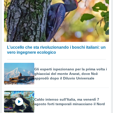
L’uccello che sta rivoluzionando i boschi italiani: un
vero ingegnere ecologico
Gli esperti ispezionano per la prima volta i
ghiacciai del monte Ararat, dove Noè
approdò dopo il Diluvio Universale
Caldo intenso sull’Italia, ma venerdì 7
agosto forti temporali minacciano il Nord