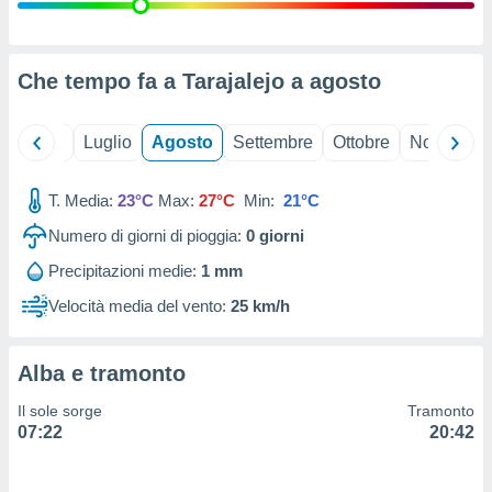
ioni
" o
tra
sui cookie
o sito
Che tempo fa a Tarajalejo a
agosto
nostri
Giugno
Luglio
Agosto
Settembre
Ottobre
Novembre
mo il
T. Media:
23°C
Max:
27°C
Min:
21°C
te
ento dei
Numero di giorni di pioggia:
0
giorni
Precipitazioni medie:
1 mm
re
ioni su
Velocità media del vento:
25 km/h
vo e/o
i,
 dati
Alba e tramonto
er la
 della
Il sole sorge
Tramonto
à, creare
07:22
20:42
r la
à
izzata,