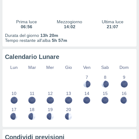
 profili
lezione
cità
izzata,
Prima luce
Mezzogiorno
Ultima luce
fili per
06:56
14:02
21:07
Durata del giorno
13h 20m
izzazione
Tempo restante all'alba
5h 57m
nuti,
 profili
Calendario Lunare
lezione
uti
Lun
Mar
Mer
Gio
Ven
Sab
Dom
zzati,
 le
7
8
9
ni degli
 misurare
zioni dei
10
11
12
13
14
15
16
,
ere il
17
18
19
20
so
he o la
ione di
enienti
Condividi previsioni
diverse,