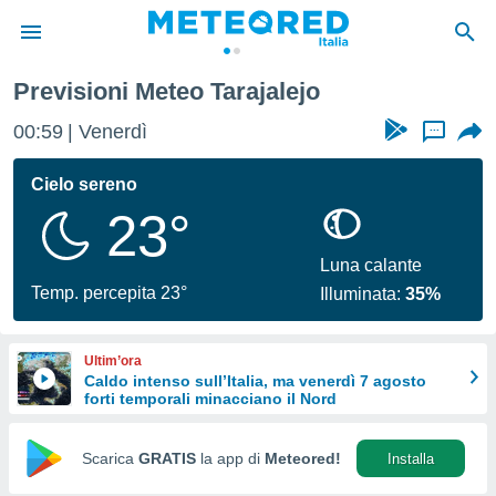
arajalejo
Previsioni Meteo Tarajalejo
tiva
rivacy
00:59
Venerdì
...
ti di
net
Cielo sereno
net)
23°
i
 da
nisti per
Luna calante
 che le
Temp. percepita 23°
Illuminata:
35%
ioni
iano di
È
Ultim’ora
Caldo intenso sull’Italia, ma venerdì 7 agosto
 a
forti temporali minacciano il Nord
ito Web
do le
opzioni:
Scarica
GRATIS
la app di
Meteored!
Installa
 i