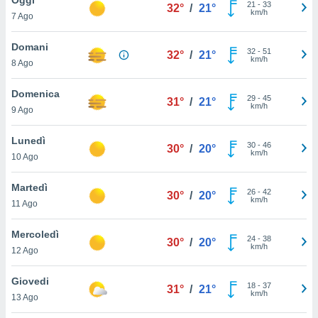
a", è
21
-
33
32°
/
21°
km/h
7 Ago
al sito
ettando
Domani
32
-
51
32°
/
21°
zione di
km/h
8 Ago
okie,
dei nostri
Domenica
29
-
45
che ci
31°
/
21°
km/h
9 Ago
no di
 e
e il
Lunedì
30
-
46
30°
/
20°
amento
km/h
10 Ago
 Web,
i
Martedì
26
-
42
re un
30°
/
20°
km/h
11 Ago
pecifico
arti la
Mercoledì
à o
24
-
38
30°
/
20°
km/h
i
12 Ago
zzati
 di esso.
Giovedi
18
-
37
sultare
31°
/
21°
km/h
13 Ago
oni nella