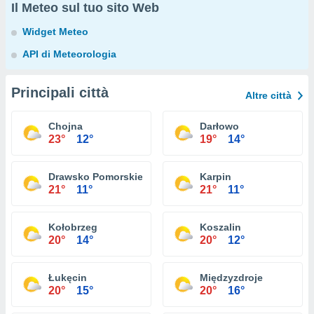
Il Meteo sul tuo sito Web
Widget Meteo
API di Meteorologia
Principali città
Altre città
Chojna
Darłowo
23°
12°
19°
14°
Drawsko Pomorskie
Karpin
21°
11°
21°
11°
Kołobrzeg
Koszalin
20°
14°
20°
12°
Łukęcin
Międzyzdroje
20°
15°
20°
16°