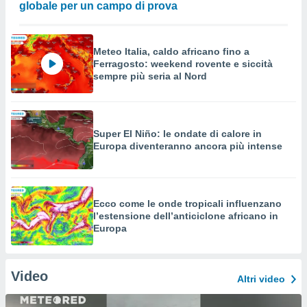
globale per un campo di prova
Meteo Italia, caldo africano fino a
Ferragosto: weekend rovente e siccità
sempre più seria al Nord
Super El Niño: le ondate di calore in
Europa diventeranno ancora più intense
Ecco come le onde tropicali influenzano
l’estensione dell’anticiclone africano in
Europa
Video
Altri video