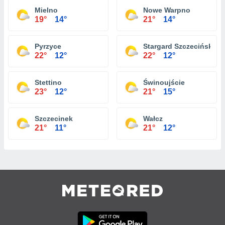
Mielno
Nowe Warpno
19°
14°
21°
14°
Pyrzyce
Stargard Szczeciński
22°
12°
22°
12°
Stettino
Świnoujście
23°
12°
21°
15°
Szczecinek
Wałcz
21°
11°
21°
12°