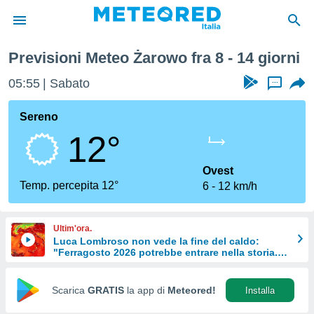
a Settimana
Previsioni Meteo Żarowo fra 8 - 14 giorni
tiva
rivacy
05:55
Sabato
...
ti di
net
Sereno
net)
12°
i
 da
nisti per
Ovest
 che le
Temp. percepita 12°
6
12 km/h
ioni
iano di
È
Ultim'ora.
Luca Lombroso non vede la fine del caldo:
 a
"Ferragosto 2026 potrebbe entrare nella storia.
ito Web
Ecco perché."
do le
opzioni:
Scarica
GRATIS
la app di
Meteored!
Installa
 i