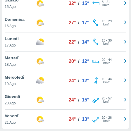
a", è
8
-
21
32°
/
15°
km/h
15 Ago
al sito
ettando
Domenica
13
-
29
27°
/
17°
zione di
km/h
16 Ago
okie,
dei nostri
Lunedì
13
-
30
che ci
22°
/
14°
km/h
17 Ago
no di
 e
e il
Martedì
20
-
44
20°
/
12°
amento
km/h
18 Ago
 Web,
i
Mercoledì
15
-
44
re un
24°
/
12°
km/h
19 Ago
pecifico
arti la
Giovedi
à o
25
-
57
24°
/
15°
km/h
i
20 Ago
zzati
 di esso.
Venerdì
10
-
26
sultare
24°
/
13°
km/h
21 Ago
oni nella