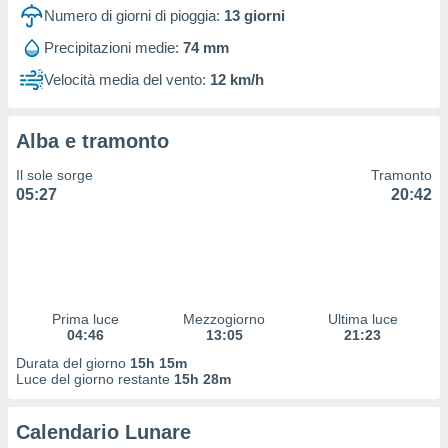
 e
Numero di giorni di pioggia:
13
giorni
ati
 quali la
Precipitazioni medie:
74 mm
a su
Velocità media del vento:
12 km/h
ito web,
IP e
tori di
Alcuni
Alba e tramonto
ro
Il sole sorge
Tramonto
 tuoi dati
05:27
20:42
 sulla
un
e
, al quale
rti. Per
puoi
Prima luce
Mezzogiorno
Ultima luce
il tuo
04:46
13:05
21:23
o o
Durata del giorno
15h 15m
l
Luce del giorno restante
15h 28m
nto dei
ualsiasi
 facendo
Calendario Lunare