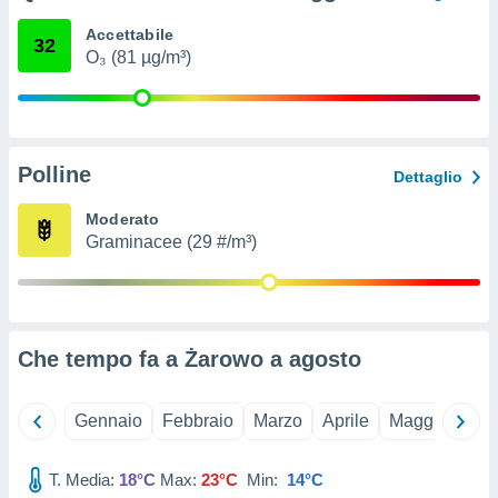
ioni
e
Accettabile
32
à non
O₃ (81 µg/m³)
izzata.
utare
zione dei
 al
Polline
ito Web
Dettaglio
questo
ento
Moderato
 il
Graminacee (29 #/m³)
o
, noi e i
rtner
Che tempo fa a Żarowo a
agosto
mo
tori
Gennaio
Febbraio
Marzo
Aprile
Maggio
Giu
o
e simili
T. Media:
18°C
Max:
23°C
Min:
14°C
viare,