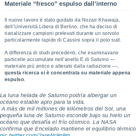
Materiale “fresco” espulso dall’interno
puoi
re ad
 al
Il nuovo lavoro è stato guidato da Nozair Khawaja,
ito web
dell’Università Libera di Berlino, che ha deciso di
et. In
aso ti
rianalizzare campioni prelevati durante un sorvolo
mo che
particolarmente rapido di Cassini sopra il polo sud.
installati
okie
A differenza di studi precedenti, che esaminavano
i per
particelle accumulate nell’anello E di Saturno —
 la
materiale più antico e alterato dalla radiazione —,
one nel
questa ricerca si è concentrata su materiale appena
 non
utilizzati
espulso
.
er
e il
La luna helada de Saturno podría albergar un
amento o
océano estable apto para la vida.
rare
à o
️ A más de mil millones de kilómetros del Sol, una
i
pequeña luna de Saturno esconde bajo su hielo un
zzati,
océano que desafía el frío cósmico. La NASA
 potrai
confirma que Encelado mantiene el equilibrio térmico
are
pic.twitter.com/2areNr9p9m