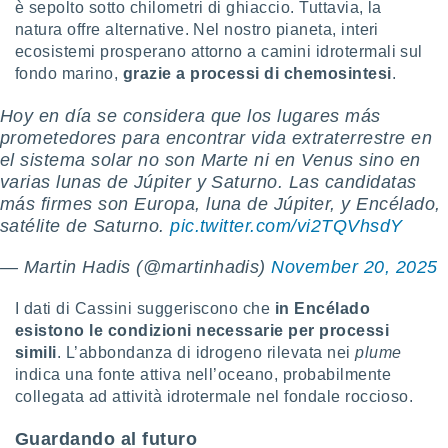
è sepolto sotto chilometri di ghiaccio. Tuttavia, la
natura offre alternative. Nel nostro pianeta, interi
i nostri
artner
ecosistemi prosperano attorno a camini idrotermali sul
fondo marino,
grazie a processi di chemosintesi
.
Hoy en día se considera que los lugares más
prometedores para encontrar vida extraterrestre en
el sistema solar no son Marte ni en Venus sino en
varias lunas de Júpiter y Saturno. Las candidatas
más firmes son Europa, luna de Júpiter, y Encélado,
satélite de Saturno.
pic.twitter.com/vi2TQVhsdY
— Martin Hadis (@martinhadis)
November 20, 2025
I dati di Cassini suggeriscono che
in Encélado
esistono le condizioni necessarie per processi
simili
. L’abbondanza di idrogeno rilevata nei
plume
indica una fonte attiva nell’oceano, probabilmente
collegata ad attività idrotermale nel fondale roccioso.
Guardando al futuro