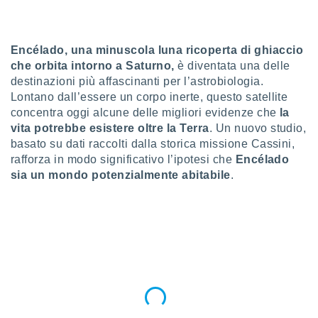
a", è
al sito
ettando
Encélado, una minuscola luna ricoperta di ghiaccio
zione di
che orbita intorno a Saturno,
è diventata una delle
okie,
destinazioni più affascinanti per l’astrobiologia.
dei nostri
Lontano dall’essere un corpo inerte, questo satellite
che ci
concentra oggi alcune delle migliori evidenze che
la
no di
 e
vita potrebbe esistere oltre la Terra
. Un nuovo studio,
e il
basato su dati raccolti dalla storica missione Cassini,
amento
rafforza in modo significativo l’ipotesi che
Encélado
 Web,
sia un mondo potenzialmente abitabile
.
i
re un
pecifico
arti la
à o
i
zzati
 di esso.
sultare
oni nella