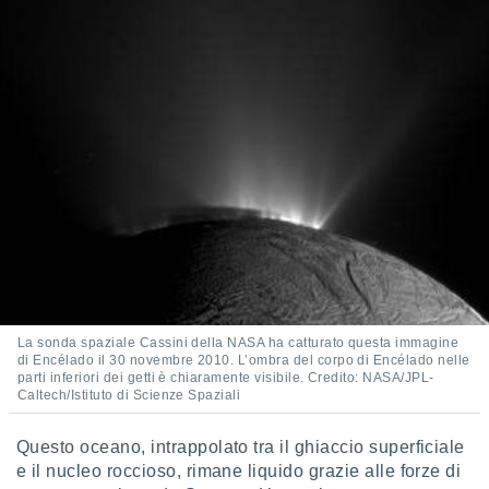
ioni
" o
tra
sui cookie
o sito
nostri
mo il
te
ento dei
re
ioni su
vo e/o
i,
La sonda spaziale Cassini della NASA ha catturato questa immagine
 dati
di Encélado il 30 novembre 2010. L’ombra del corpo di Encélado nelle
er la
parti inferiori dei getti è chiaramente visibile. Credito: NASA/JPL-
 della
Caltech/Istituto di Scienze Spaziali
à, creare
r la
Questo oceano, intrappolato tra il ghiaccio superficiale
à
e il nucleo roccioso, rimane liquido grazie alle forze di
izzata,