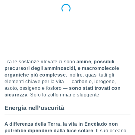
re e
e i
tilizzare
ati per la
e dei
.
izzazione
azione
Tra le sostanze rilevate ci sono
amine, possibili
o la
precursori degli amminoacidi, e macromolecole
e del
organiche più complesse.
Inoltre, quasi tutti gli
vo,
elementi chiave per la vita — carbonio, idrogeno,
à e
azoto, ossigeno e fosforo —
sono stati trovati con
i
sicurezza
. Solo lo zolfo rimane sfuggente.
zzati,
one delle
ni dei
Energia nell’oscurità
 e degli
 ricerche
ico,
A differenza della Terra, la vita in Encélado non
di
potrebbe dipendere dalla luce solare
. Il suo oceano