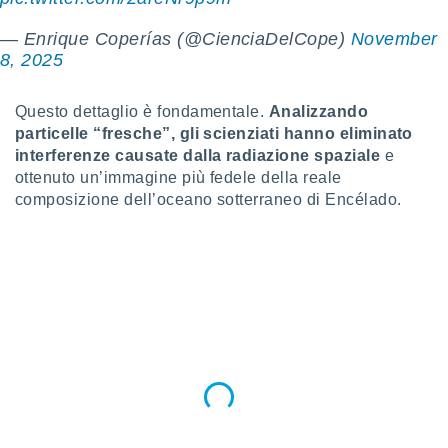
ioni
e
— Enrique Coperías (@CienciaDelCope)
November
à non
8, 2025
izzata.
utare
zione dei
Questo dettaglio è fondamentale.
Analizzando
particelle “fresche”, gli scienziati hanno eliminato
 al
ito Web
interferenze causate dalla radiazione spaziale
e
questo
ottenuto un’immagine più fedele della reale
ento
composizione dell’oceano sotterraneo di Encélado.
 il
o
, noi e i
rtner
mo
tori
o
e simili
viare,