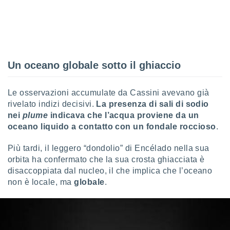
 e
ati
 quali la
a su
ito web,
IP e
tori di
Un oceano globale sotto il ghiaccio
Alcuni
ro
Le osservazioni accumulate da Cassini avevano già
 tuoi dati
rivelato indizi decisivi.
La presenza di sali di sodio
 sulla
nei
plume
indicava che l’acqua proviene da un
un
oceano liquido a contatto con un fondale roccioso
.
e
, al quale
Più tardi, il leggero “dondolio” di Encélado nella sua
rti. Per
puoi
orbita ha confermato che la sua crosta ghiacciata è
il tuo
disaccoppiata dal nucleo, il che implica che l’oceano
o o
non è locale, ma
globale
.
l
nto dei
ualsiasi
 facendo