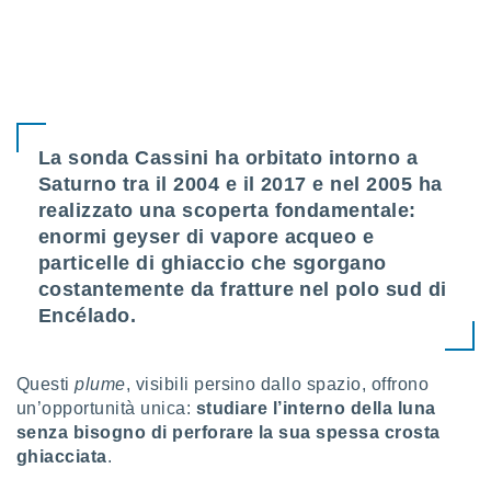
sui cookie
e il tuo
 in
o
 il
La sonda Cassini ha orbitato intorno a
Saturno tra il 2004 e il 2017 e nel 2005 ha
azioni
kie
realizzato una scoperta fondamentale:
re
enormi geyser di vapore acqueo e
le a piè
particelle di ghiaccio che sgorgano
 del
to web.
costantemente da fratture nel polo sud di
Encélado.
ATIVA,
Questi
plume
, visibili persino dallo spazio, offrono
e
un’opportunità unica:
studiare l’interno della luna
gie
senza bisogno di perforare la sua spessa crosta
i cookie
ghiacciata
.
ccetti
zione dei