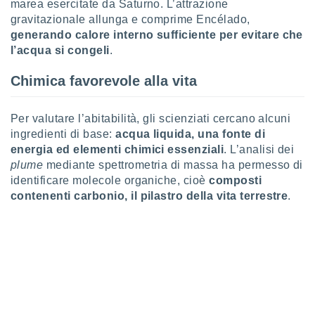
marea esercitate da Saturno. L’attrazione
 profili
gravitazionale allunga e comprime Encélado,
lezione
cità
generando calore interno sufficiente per evitare che
izzata,
l’acqua si congeli
.
fili per
Chimica favorevole alla vita
izzazione
nuti,
 profili
Per valutare l’abitabilità, gli scienziati cercano alcuni
lezione
ingredienti di base:
acqua liquida, una fonte di
uti
energia ed elementi chimici essenziali
. L’analisi dei
zzati,
plume
mediante spettrometria di massa ha permesso di
 le
identificare molecole organiche, cioè
composti
ni degli
 misurare
contenenti carbonio, il pilastro della vita terrestre
.
zioni dei
,
ere il
so
he o la
ione di
enienti
diverse,