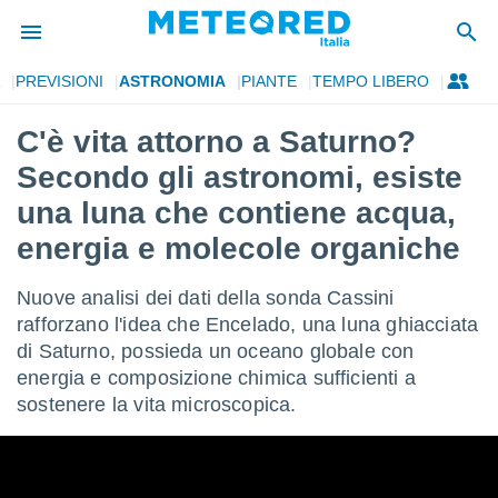
PREVISIONI
ASTRONOMIA
PIANTE
TEMPO LIBERO
tiva
rivacy
C'è vita attorno a Saturno?
ti di
Secondo gli astronomi, esiste
net
net)
una luna che contiene acqua,
i
energia e molecole organiche
 da
nisti per
 che le
Nuove analisi dei dati della sonda Cassini
ioni
rafforzano l'idea che Encelado, una luna ghiacciata
iano di
È
di Saturno, possieda un oceano globale con
energia e composizione chimica sufficienti a
 a
sostenere la vita microscopica.
ito Web
do le
opzioni:
 i