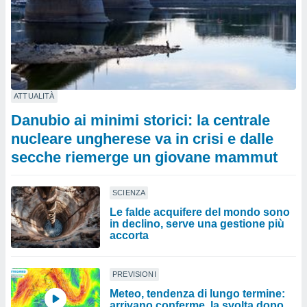
ATTUALITÀ
Danubio ai minimi storici: la centrale
nucleare ungherese va in crisi e dalle
secche riemerge un giovane mammut
SCIENZA
Le falde acquifere del mondo sono
in declino, serve una gestione più
accorta
PREVISIONI
Meteo, tendenza di lungo termine:
arrivano conferme, la svolta dopo