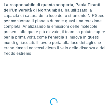
ioni
La responsabile di questa scoperta, Paola Tiranti,
e
à non
dell’Università di Northumbria
, ha utilizzato la
izzata.
capacità di cattura della luce dello strumento NIRSpec
utare
per monitorare il pianeta durante quasi una rotazione
zione dei
completa. Analizzando le emissioni delle molecole
presenti alle quote più elevate, il team ha potuto capire
 al
per la prima volta come l’energia si muova in questi
ito Web
mondi ghiacciati. Il lavoro porta alla luce dettagli che
questo
ento
erano rimasti nascosti dietro il velo della distanza e del
 il
freddo estremo.
o
, noi e i
rtner
mo
tori
o
e simili
viare,