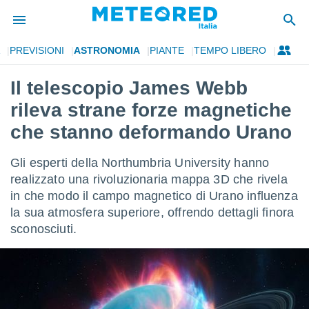
PREVISIONI
ASTRONOMIA
PIANTE
TEMPO LIBERO
tiva
rivacy
Il telescopio James Webb
ti di
rileva strane forze magnetiche
net
net)
che stanno deformando Urano
i
 da
Gli esperti della Northumbria University hanno
nisti per
 che le
realizzato una rivoluzionaria mappa 3D che rivela
ioni
in che modo il campo magnetico di Urano influenza
iano di
la sua atmosfera superiore, offrendo dettagli finora
È
sconosciuti.
 a
ito Web
do le
opzioni:
 i