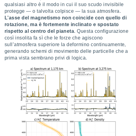
ioni
" o
qualsiasi altro è il modo in cui il suo scudo invisibile
tra
protegge — o talvolta colpisce — la sua atmosfera.
sui cookie
L’asse del magnetismo non coincide con quello di
o sito
rotazione, ma è fortemente inclinato e spostato
rispetto al centro del pianeta
. Questa configurazione
così insolita fa sì che le forze che agiscono
nostri
sull’atmosfera superiore la deformino continuamente,
mo il
generando schemi di movimento delle particelle che a
te
prima vista sembrano privi di logica.
ento dei
re
ioni su
vo e/o
i,
 dati
er la
 della
à, creare
r la
à
izzata,