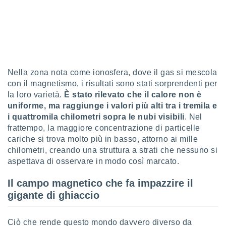
 e
ati
 quali la
a su
ito web,
IP e
tori di
Alcuni
Nella zona nota come ionosfera, dove il gas si mescola
con il magnetismo, i risultati sono stati sorprendenti per
ro
la loro varietà.
È stato rilevato che il calore non è
 tuoi dati
uniforme, ma raggiunge i valori più alti tra i tremila e
 sulla
i quattromila chilometri sopra le nubi visibili
. Nel
un
e
frattempo, la maggiore concentrazione di particelle
, al quale
cariche si trova molto più in basso, attorno ai mille
rti. Per
chilometri, creando una struttura a strati che nessuno si
puoi
aspettava di osservare in modo così marcato.
il tuo
o o
Il campo magnetico che fa impazzire il
l
nto dei
gigante di ghiaccio
ualsiasi
 facendo
Ciò che rende questo mondo davvero diverso da