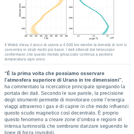
 profili
lezione
cità
izzata,
fili per
izzazione
nuti,
Il Webb rileva il picco di calore a 4.000 km mentre la densità di ioni si
 profili
concentra in strati molto più bassi. I dati ottenuti dal telescopio
lezione
confermano che questo mondo ghiacciato continua a perdere
temperatura ogni anno.
uti
zzati,
 le
“È la prima volta che possiamo osservare
ni degli
l’atmosfera superiore di Urano in tre dimensioni”
,
 misurare
ha commentato la ricercatrice principale spiegando la
zioni dei
portata dei dati. Secondo le sue parole, la precisione
,
ere il
degli strumenti permette di monitorare come l’energia
viaggi attraverso i gas e di capire in che modo influenzi
so
questo scudo magnetico così decentrato. È proprio
he o la
questo fenomeno a creare zone d’ombra e regioni di
ione di
intensa luminosità che sembrano danzare seguendo le
enienti
linee di forza invisibili.
diverse,