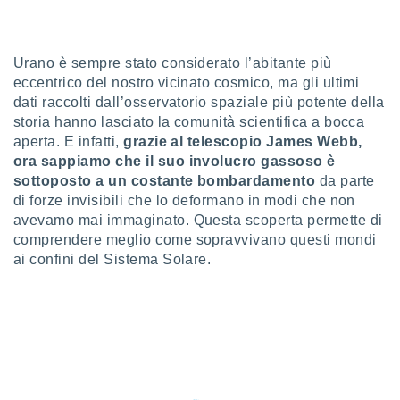
a", è
al sito
ettando
Urano è sempre stato considerato l’abitante più
zione di
eccentrico del nostro vicinato cosmico, ma gli ultimi
okie,
dati raccolti dall’osservatorio spaziale più potente della
dei nostri
storia hanno lasciato la comunità scientifica a bocca
che ci
aperta. E infatti,
grazie al telescopio James Webb,
no di
 e
ora sappiamo che il suo involucro gassoso è
e il
sottoposto a un costante bombardamento
da parte
amento
di forze invisibili che lo deformano in modi che non
 Web,
avevamo mai immaginato. Questa scoperta permette di
i
comprendere meglio come sopravvivano questi mondi
re un
ai confini del Sistema Solare.
pecifico
arti la
à o
i
zzati
 di esso.
sultare
oni nella