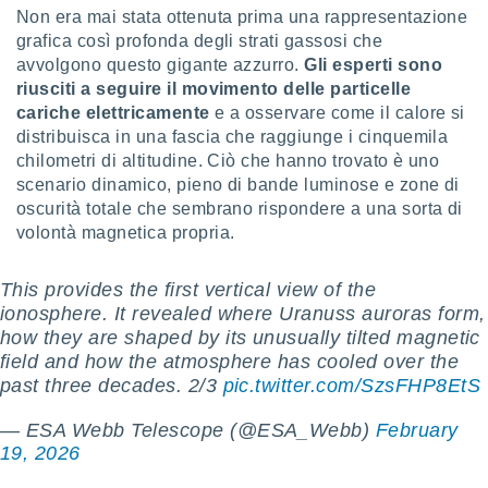
puoi
Non era mai stata ottenuta prima una rappresentazione
re ad
grafica così profonda degli strati gassosi che
 al
avvolgono questo gigante azzurro.
Gli esperti sono
ito web
riusciti a seguire il movimento delle particelle
et. In
cariche elettricamente
e a osservare come il calore si
aso ti
distribuisca in una fascia che raggiunge i cinquemila
mo che
installati
chilometri di altitudine. Ciò che hanno trovato è uno
okie
scenario dinamico, pieno di bande luminose e zone di
i per
oscurità totale che sembrano rispondere a una sorta di
 la
volontà magnetica propria.
one nel
 non
utilizzati
This provides the first vertical view of the
er
ionosphere. It revealed where Uranuss auroras form,
e il
how they are shaped by its unusually tilted magnetic
amento o
field and how the atmosphere has cooled over the
rare
past three decades. 2/3
pic.twitter.com/SzsFHP8EtS
à o
i
— ESA Webb Telescope (@ESA_Webb)
February
zzati,
 potrai
19, 2026
are