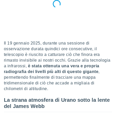
sui cookie
e il tuo
 in
o
 il
Il 19 gennaio 2025, durante una sessione di
azioni
kie
osservazione durata quindici ore consecutive, il
re
telescopio è riuscito a catturare ciò che finora era
le a piè
rimasto invisibile ai nostri occhi. Grazie alla tecnologia
 del
a infrarossi,
è stata ottenuta una vera e propria
to web.
radiografia dei livelli più alti di questo gigante
,
permettendo finalmente di tracciare una mappa
ATIVA,
tridimensionale di ciò che accade a migliaia di
chilometri di altitudine.
e
gie
La strana atmosfera di Urano sotto la lente
i cookie
del James Webb
ccetti
zione dei