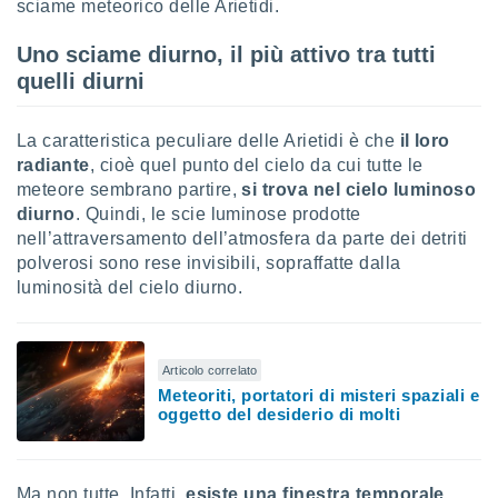
sciame meteorico delle Arietidi.
ioni
" o
tra
Uno sciame diurno, il più attivo tra tutti
sui cookie
o sito
quelli diurni
La caratteristica peculiare delle Arietidi è che
il loro
nostri
radiante
, cioè quel punto del cielo da cui tutte le
mo il
meteore sembrano partire,
si trova nel cielo luminoso
te
diurno
. Quindi, le scie luminose prodotte
ento dei
nell’attraversamento dell’atmosfera da parte dei detriti
polverosi sono rese invisibili, sopraffatte dalla
re
luminosità del cielo diurno.
ioni su
vo e/o
i,
 dati
Articolo correlato
er la
Meteoriti, portatori di misteri spaziali e
 della
oggetto del desiderio di molti
à, creare
r la
à
izzata,
Ma non tutte. Infatti,
esiste una finestra temporale