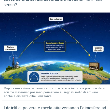
senso?
i nostri
artner
Rappresentazione schematica di come le scie ionizzate prodotte dallo
sciame meteorico possano permettere ai segnali radio di arrivare
anche a distanze oltre l'orizzonte.
I detriti
di polvere e roccia attraversando l’atmosfera ad