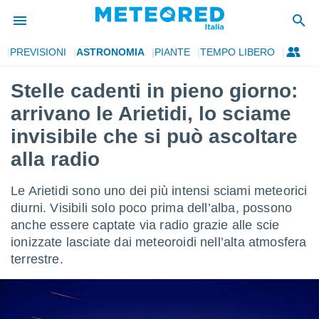
PREVISIONI
ASTRONOMIA
PIANTE
TEMPO LIBERO
tiva
rivacy
Stelle cadenti in pieno giorno:
ti di
arrivano le Arietidi, lo sciame
net
net)
invisibile che si può ascoltare
i
alla radio
 da
nisti per
 che le
Le Arietidi sono uno dei più intensi sciami meteorici
ioni
diurni. Visibili solo poco prima dell’alba, possono
iano di
È
anche essere captate via radio grazie alle scie
ionizzate lasciate dai meteoroidi nell’alta atmosfera
 a
terrestre.
ito Web
do le
opzioni:
 i