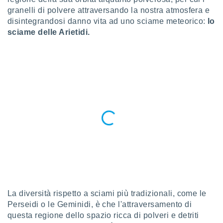
a", è
granelli di polvere attraversando la nostra atmosfera e
disintegrandosi danno vita ad uno sciame meteorico:
lo
al sito
ettando
sciame delle Arietidi.
zione di
okie,
dei nostri
che ci
no di
 e
e il
amento
 Web,
i
re un
pecifico
arti la
à o
i
zzati
 di esso.
La diversità rispetto a sciami più tradizionali, come le
sultare
Perseidi o le Geminidi, è che l'attraversamento di
questa regione dello spazio ricca di polveri e detriti
oni nella