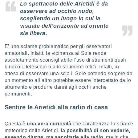
Lo spettacolo delle Arietidi è da
re e
osservare ad occhio nudo,
e i
tilizzare
scegliendo un luogo in cui la
ati per la
visuale dell’orizzonte ad oriente
e dei
sia libera.
.
E’ uno sciame problematico per gli osservatori
izzazione
amatoriali. Infatti, la vicinanza al Sole rende
assolutamente sconsigliabile l’uso di strumenti quali
azione
binocoli, telescopi o altri strumenti ottici. Infatti, in
o la
attesa di osservare una scia il Sole potendo sorgere da
e del
vo,
un momento all’altro potrebbe essere intercettato dallo
à e
strumento e produrre danni agli occhi anche
i
permanenti.
zzati,
one delle
Sentire le Arietidi alla radio di casa
ni dei
 e degli
 ricerche
Questa è
una vera curiosità
che caratterizza lo sciame
ico,
meteorico delle Arietidi,
la possibilità di non vederle,
di
essendo diurne, ma ascoltarle alla radio
, ma in che