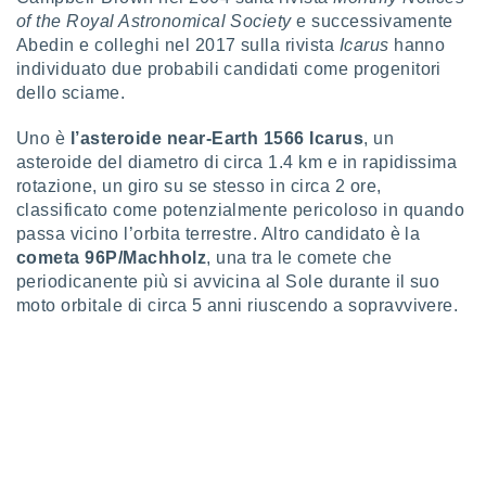
puoi
of the Royal Astronomical Society
e successivamente
re ad
Abedin e colleghi nel 2017 sulla rivista
Icarus
hanno
 al
individuato due probabili candidati come progenitori
ito web
dello sciame.
et. In
aso ti
Uno è
l’asteroide near-Earth 1566 Icarus
, un
mo che
installati
asteroide del diametro di circa 1.4 km e in rapidissima
okie
rotazione, un giro su se stesso in circa 2 ore,
i per
classificato come potenzialmente pericoloso in quando
 la
passa vicino l’orbita terrestre. Altro candidato è la
one nel
cometa 96P/Machholz
, una tra le comete che
 non
periodicanente più si avvicina al Sole durante il suo
utilizzati
er
moto orbitale di circa 5 anni riuscendo a sopravvivere.
e il
amento o
rare
à o
i
zzati,
 potrai
are