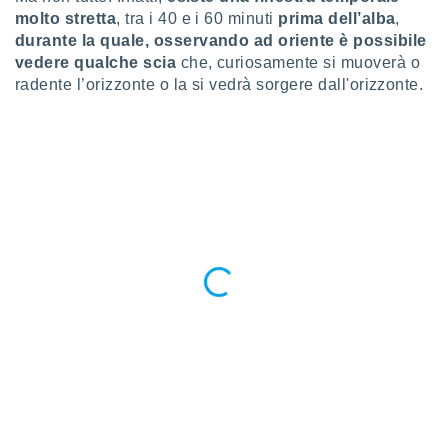
 profili
molto strett
a
, tra i 40 e i 60 minuti
prima dell’alba
,
lezione
durante la quale, osservando ad oriente è possibile
cità
vedere qualche scia
che, curiosamente si muoverà o
izzata,
radente l’orizzonte o la si vedrà sorgere dall'orizzonte.
fili per
izzazione
nuti,
 profili
lezione
uti
zzati,
 le
ni degli
 misurare
zioni dei
,
ere il
so
he o la
ione di
enienti
diverse,