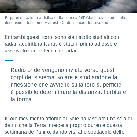
 e
ati
 quali la
Rappresentazione artistica della cometa 96P/Machholz rispetto alle
a su
dimensioni del monte Everest. Credit: spacereference.org
ito web,
IP e
tori di
Entrambi questi corpi sono stati molto studiati con i
Alcuni
radar, addirittura Icarus è stato il primo ad essere
osservato con le tecniche radar.
ro
 tuoi dati
 sulla
Radio onde vengono inviate verso questi
un
e
corpi del sistema Solare e studiandone la
, al quale
riflessione che avviene sulla loro superficie
rti. Per
è possibile determinare la distanza, l’orbita e
puoi
la forma.
il tuo
o o
l
nto dei
Il loro movimento attorno al Sole ha lasciato una scia di
ualsiasi
detriti che la Terra intercetta proprio durante questa
 facendo
settimana dell’anno, dando vita allo spettacolo dello