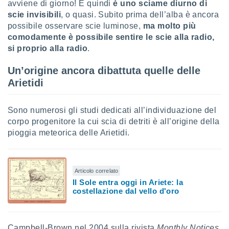
avviene di giorno! E quindi
è uno sciame diurno di
scie invisibili
, o quasi. Subito prima dell’alba è ancora
sui cookie
possibile osservare scie luminose,
ma molto più
e il tuo
 in
comodamente è possibile sentire le scie alla radio,
si proprio alla radio
.
o
 il
Un’origine ancora dibattuta quelle delle
Arietidi
azioni
kie
re
Sono numerosi gli studi dedicati all’individuazione del
le a piè
corpo progenitore la cui scia di detriti è all’origine della
 del
pioggia meteorica delle Arietidi.
to web.
ATIVA,
Articolo correlato
Il Sole entra oggi in Ariete: la
e
costellazione dal vello d'oro
gie
i cookie
ccetti
zione dei
Campbell-Brown nel 2004 sulla rivista
Monthly Notices