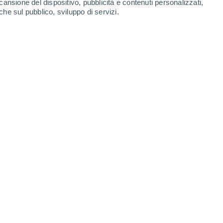
cansione del dispositivo, pubblicità e contenuti personalizzati,
che sul pubblico, sviluppo di servizi.
ilometri quadrati. Si farà in modo tale che ogni persona possa
eggiata di cinque minuti.
7/2022 18:00
4 min
struzione del pianeta.
Così definiscono
cipe ereditario dell'Arabia Saudita
o "The Mirror line",
sarà un edificio
erto nel nord-ovest del paese
, dove
rsone. La costruzione costerà un miliardo di
 sarà progettata "intorno alla persona,