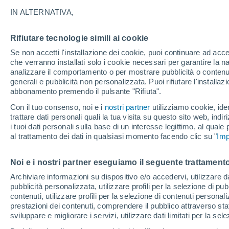
IN ALTERNATIVA,
La struttura più grande del mondo è st
Mohammed Bin Salman. Milioni di person
Rifiutare tecnologie simili ai cookie
alti fino a 487 metri e collegati tra loro
Se non accetti l'installazione dei cookie, puoi continuare ad acc
che verranno installati solo i cookie necessari per garantire la n
analizzare il comportamento o per mostrare pubblicità o contenut
generali e pubblicità non personalizzata. Puoi rifiutare l'install
abbonamento premendo il pulsante "Rifiuta".
Con il tuo consenso, noi e i
nostri partner
utilizziamo cookie, iden
trattare dati personali quali la tua visita su questo sito web, indiri
i tuoi dati personali sulla base di un interesse legittimo, al quale
al trattamento dei dati in qualsiasi momento facendo clic su "
Imp
Noi e i nostri partner eseguiamo il seguente trattamento
Archiviare informazioni su dispositivo e/o accedervi, utilizzare dati
pubblicità personalizzata, utilizzare profili per la selezione di pu
contenuti, utilizzare profili per la selezione di contenuti personal
prestazioni dei contenuti, comprendere il pubblico attraverso stat
sviluppare e migliorare i servizi, utilizzare dati limitati per la sel