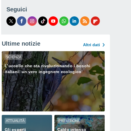
Seguici
Ultime notizie
Altri dati
SCIENZA
L’uccello che sta rivoluzionando i boschi
italiani: un vero ingegnere ecologico
ATTUALITÀ
PREVISIONI
Gli esperti
Caldo intenso