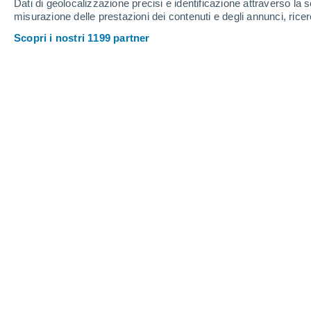
Dati di geolocalizzazione precisi e identificazione attraverso la s
misurazione delle prestazioni dei contenuti e degli annunci, ricer
Scopri i nostri 1199 partner
"The Mirror Line" si estenderà su un'area di appena 34 ch
coprire tutte le proprie necessità quotidiane con una pass
Christian Garavaglia
31/0
Meteored Argentina
La città del futuro, la più grande co
l'ambizioso progetto promosso dal prin
Mohammed Bin Salman. Soprannominat
lineare lungo 170 chilometri nel des
potrebbero vivere cinque milioni di pe
dollari per conto del governo saudita e