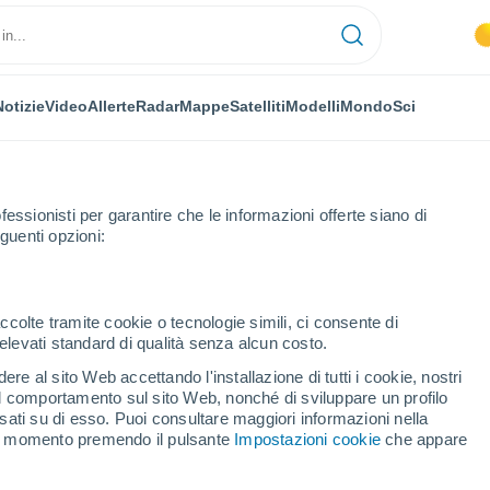
Notizie
Video
Allerte
Radar
Mappe
Satelliti
Modelli
Mondo
Sci
NOMIA
PIANTE
TEMPO LIBERO
fessionisti per garantire che le informazioni offerte siano di
guenti opzioni:
ccolte tramite cookie o tecnologie simili, ci consente di
n elevati standard di qualità senza alcun costo.
struire un edificio lineare di 170 chilometri
re al sito Web accettando l'installazione di tutti i cookie, nostri
 il comportamento sul sito Web, nonché di sviluppare un profilo
asati su di esso. Puoi consultare maggiori informazioni nella
 costruire un edificio
si momento premendo il pulsante
Impostazioni cookie
che appare
ri