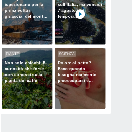
ispezionano per la
sull’Italia, ma venerdì
prima volta i
7 agosto forti
ghiacciai del monte
temporali
Ararat, dove Noè
minacciano il Nord
approdò dopo il
Diluvio Universale
PIANTE
SCIENZA
Non solo chicchi: 5
Dolore al petto?
curiosità che forse
Ecco quando
non conosci sulla
bisogna realmente
pianta del caffè
preoccuparsi e
chiamare subito il
medico