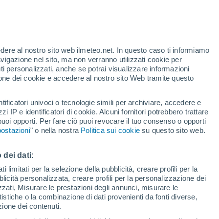
ata proposta dal principe ereditario
e potranno vivere in due edifici paralleli
. Guarda il video ufficiale!
edere al nostro sito web ilmeteo.net. In questo caso ti informiamo
avigazione nel sito, ma non verranno utilizzati cookie per
i personalizzati, anche se potrai visualizzare informazioni
azione dei cookie e accedere al nostro sito Web tramite questo
tificatori univoci o tecnologie simili per archiviare, accedere e
zzi IP e identificatori di cookie. Alcuni fornitori potrebbero trattare
 puoi opporti. Per fare ciò puoi revocare il tuo consenso o opporti
ostazioni
" o nella nostra
Politica sui cookie
su questo sito web.
 dei dati:
 limitati per la selezione della pubblicità, creare profili per la
bblicità personalizzata, creare profili per la personalizzazione dei
izzati, Misurare le prestazioni degli annunci, misurare le
istiche o la combinazione di dati provenienti da fonti diverse,
ezione dei contenuti.