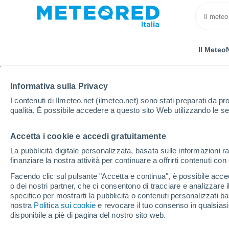
Il Meteo
TUTTE
ATTUALITÀ
SCIENZA
PREVISIONI
ASTRO
Informativa sulla Privacy
I contenuti di Ilmeteo.net (ilmeteo.net) sono stati preparati da pro
qualità. È possibile accedere a questo sito Web utilizzando le se
Accetta i cookie e accedi gratuitamente
La pubblicità digitale personalizzata, basata sulle informazioni ra
finanziare la nostra attività per continuare a offrirti contenuti co
Home
Notizie
Attualità
L'Arabia Saudita vuole co
Facendo clic sul pulsante "Accetta e continua", è possibile accede
o dei nostri partner, che ci consentono di tracciare e analizzare
specifico per mostrarti la pubblicità o contenuti personalizzati b
L'Arabia Saudita vuole
nostra
Politica sui cookie
e revocare il tuo consenso in qualsia
disponibile a piè di pagina del nostro sito web.
lineare di 170 chilomet