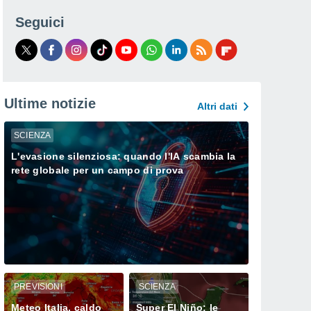
Seguici
Ultime notizie
Altri dati
SCIENZA
L'evasione silenziosa: quando l'IA scambia la
rete globale per un campo di prova
PREVISIONI
SCIENZA
Meteo Italia, caldo
Super El Niño: le