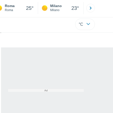
Roma
Milano
Bergamo
25°
23°
Roma
Milano
Bergamo
°C
ca estrema nelle prossime ore