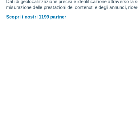
Dati di geolocalizzazione precisi e identificazione attraverso la s
misurazione delle prestazioni dei contenuti e degli annunci, ricer
Scopri i nostri 1199 partner
Stasera c'è una nuova opportunità per vedere l'aurora bore
Gloria Martín
12/
Meteored Spagna
Da venerdì scorso,
una tempesta ge
vent'anni
ha fatto sì che a latitudini 
state
visibili aurore boreali tipiche de
e vi abbiamo mostrato qui su Meteored Ita