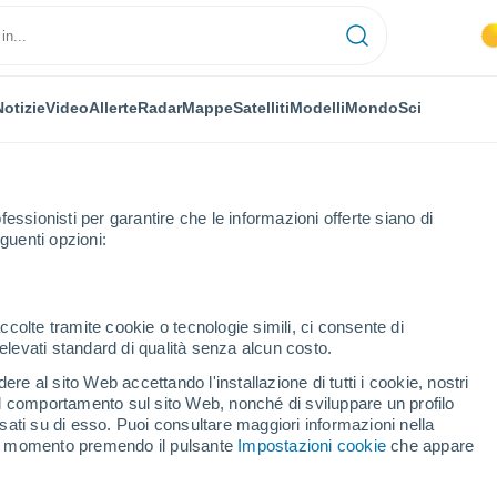
Notizie
Video
Allerte
Radar
Mappe
Satelliti
Modelli
Mondo
Sci
NOMIA
PIANTE
TEMPO LIBERO
fessionisti per garantire che le informazioni offerte siano di
guenti opzioni:
ccolte tramite cookie o tecnologie simili, ci consente di
n elevati standard di qualità senza alcun costo.
bbero tornare stanotte. La NOAA prevede un’altra tempesta geomagneti
re al sito Web accettando l'installazione di tutti i cookie, nostri
 il comportamento sul sito Web, nonché di sviluppare un profilo
asati su di esso. Puoi consultare maggiori informazioni nella
ebbero tornare stanotte.
si momento premendo il pulsante
Impostazioni cookie
che appare
ltra tempesta