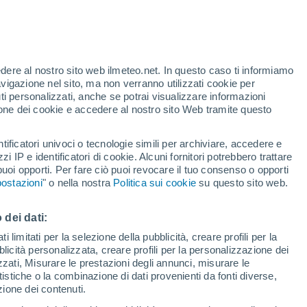
nelle prossime ore
a prodotta dall'evento Carrington del 1859
e stanno provocando la tempesta
edere al nostro sito web ilmeteo.net. In questo caso ti informiamo
avigazione nel sito, ma non verranno utilizzati cookie per
enerando aurore boreali fino a basse
i personalizzati, anche se potrai visualizzare informazioni
e nuovamente nelle prossime ore.
azione dei cookie e accedere al nostro sito Web tramite questo
tificatori univoci o tecnologie simili per archiviare, accedere e
zzi IP e identificatori di cookie. Alcuni fornitori potrebbero trattare
 puoi opporti. Per fare ciò puoi revocare il tuo consenso o opporti
ostazioni
" o nella nostra
Politica sui cookie
su questo sito web.
 dei dati:
 limitati per la selezione della pubblicità, creare profili per la
bblicità personalizzata, creare profili per la personalizzazione dei
izzati, Misurare le prestazioni degli annunci, misurare le
istiche o la combinazione di dati provenienti da fonti diverse,
ezione dei contenuti.