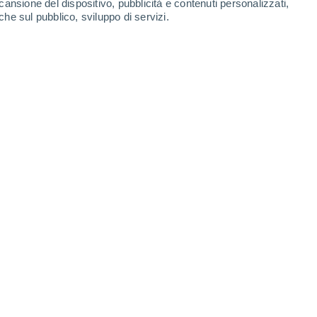
cansione del dispositivo, pubblicità e contenuti personalizzati,
che sul pubblico, sviluppo di servizi.
ale dall'Italia.
05/2024 18:48
5 min
omagnetica
senza precedenti negli ultimi
molto basse nell'emisfero settentrionale siano
lle regioni polari.
È successo due notti fa,
lia le foto delle aurore visibili dall'Italia.