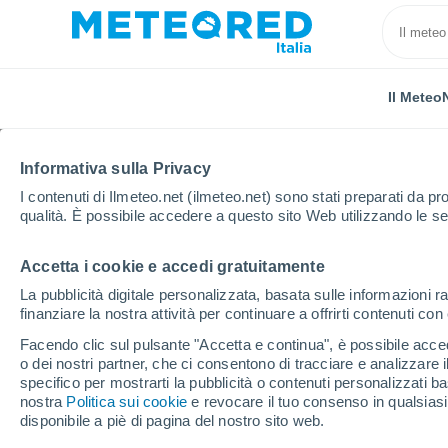
Il Meteo
TUTTE
ATTUALITÀ
SCIENZA
PREVISIONI
ASTRO
Informativa sulla Privacy
I contenuti di Ilmeteo.net (ilmeteo.net) sono stati preparati da pro
qualità. È possibile accedere a questo sito Web utilizzando le se
Accetta i cookie e accedi gratuitamente
La pubblicità digitale personalizzata, basata sulle informazioni ra
finanziare la nostra attività per continuare a offrirti contenuti co
Home
Notizie
Attualità
Le aurore boreali potre
Facendo clic sul pulsante "Accetta e continua", è possibile accede
o dei nostri partner, che ci consentono di tracciare e analizzare
specifico per mostrarti la pubblicità o contenuti personalizzati b
Le aurore boreali potr
nostra
Politica sui cookie
e revocare il tuo consenso in qualsia
disponibile a piè di pagina del nostro sito web.
La NOAA prevede un’a