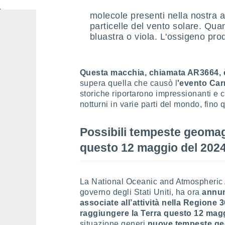
colore viola?
I colori delle au
molecole presenti nella nostra 
particelle del vento solare. Qua
bluastra o viola. L'ossigeno pro
Questa macchia, chiamata AR3664, è 
supera quella che causò l
'evento Car
storiche riportarono impressionanti e c
notturni in varie parti del mondo, fino 
Possibili tempeste geomag
questo 12 maggio del 202
La National Oceanic and Atmospheric 
governo degli Stati Uniti, ha ora
annun
associate all’attività nella Regione
raggiungere la Terra questo 12 mag
situazione generi
nuove tempeste geo