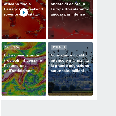
africano fino a
ondate di calore in
Ferragosto: weekend
Europa diventeranno
rovente e siccità
ancora più intense
sempre più seria al
Nord
SCIENZA
SCIENZA
Ecco come le onde
Nonostante il caldo
tropicali influenzano
intenso è già iniziata
l’estensione
la grande migrazione
dell’anticiclone
autunnale: milioni di
africano in Europa
uccelli verso l’Africa