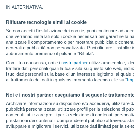
geomagnetica estrema 
IN ALTERNATIVA,
Una macchia solare più grande di quell
Rifiutare tecnologie simili ai cookie
è all'origine degli eventi esplosivi ch
Se non accetti l'installazione dei cookie, puoi continuare ad acc
che verranno installati solo i cookie necessari per garantire la n
geomagnetica di queste ore, che sta g
analizzare il comportamento o per mostrare pubblicità o contenut
latitudini, e che potranno essere vist
generali e pubblicità non personalizzata. Puoi rifiutare l'install
abbonamento premendo il pulsante "Rifiuta".
Con il tuo consenso, noi e i
nostri partner
utilizziamo cookie, iden
trattare dati personali quali la tua visita su questo sito web, indiri
i tuoi dati personali sulla base di un interesse legittimo, al quale
al trattamento dei dati in qualsiasi momento facendo clic su "
Imp
Noi e i nostri partner eseguiamo il seguente trattamento
Archiviare informazioni su dispositivo e/o accedervi, utilizzare dati
pubblicità personalizzata, utilizzare profili per la selezione di pu
contenuti, utilizzare profili per la selezione di contenuti personal
prestazioni dei contenuti, comprendere il pubblico attraverso stat
sviluppare e migliorare i servizi, utilizzare dati limitati per la sel