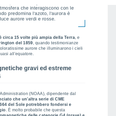
rore dipendono dagli atomi e dalle
atmosfera che interagiscono con le
ndo predomina l'azoto, l'aurora è
duce aurore verdi e rosse.
circa 15 volte più ampia della Terra
, e
rington del 1859
, quando testimonianze
oloratissime aurore che illuminarono i cieli
quasi all'equatore.
netiche gravi ed estreme
4
Administration (NOAA), dipendente dal
ciato che un’altra serie di CME
 3664 del Sole potrebbero fondersi e
gio
. È molto probabile che questa
magnetiche delle categorie G4 (grave) e