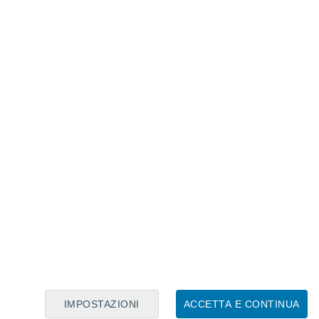
one di particelle sotto forma di vento solare
eventi conosciuti come aurora boreale
 sud).
 HISTÓRICA en la meseta segoviana.
Segovia
.
#España
. video completo en
.
#AuroraBoreal
ia)
May 11, 2024
re latitudini è dovuto principalmente alla
ne nei richiami prodotti in una delle
l nostro Sole.
IMPOSTAZIONI
ACCETTA E CONTINUA
iste alle medie latitudini sono di