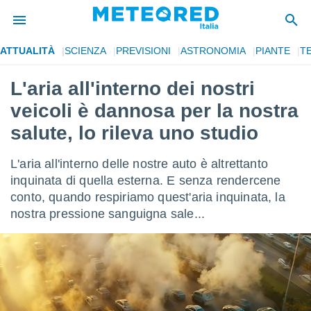
ATTUALITÀ
SCIENZA
PREVISIONI
ASTRONOMIA
PIANTE
T
tiva
rivacy
L'aria all'interno dei nostri
ti di
veicoli è dannosa per la nostra
net
net)
salute, lo rileva uno studio
i
 da
L'aria all'interno delle nostre auto è altrettanto
nisti per
 che le
inquinata di quella esterna. E senza rendercene
ioni
conto, quando respiriamo quest'aria inquinata, la
iano di
nostra pressione sanguigna sale...
È
 a
ito Web
do le
opzioni:
 i