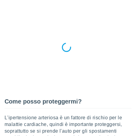
 e
ati
 quali la
a su
ito web,
IP e
tori di
Alcuni
ro
 tuoi dati
 sulla
un
e
, al quale
rti. Per
puoi
il tuo
Come posso proteggermi?
o o
l
nto dei
L'ipertensione arteriosa è un fattore di rischio per le
ualsiasi
malattie cardiache, quindi è importante proteggersi,
 facendo
soprattutto se si prende l'auto per gli spostamenti