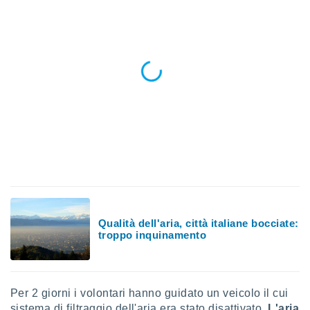
puoi
re ad
 al
ito web
et. In
aso ti
mo che
installati
okie
i per
 la
one nel
 non
utilizzati
er
e il
amento o
Qualità dell'aria, città italiane bocciate:
rare
troppo inquinamento
à o
i
zzati,
 potrai
Per 2 giorni i volontari hanno guidato un veicolo il cui
are
sistema di filtraggio dell'aria era stato disattivato.
L'aria