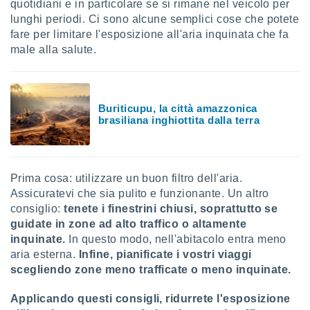
quotidiani e in particolare se si rimane nel veicolo per
ioni
" o
lunghi periodi. Ci sono alcune semplici cose che potete
tra
fare per limitare l'esposizione all'aria inquinata che fa
sui cookie
o sito
male alla salute.
nostri
Buriticupu, la città amazzonica
mo il
brasiliana inghiottita dalla terra
te
ento dei
re
Prima cosa: utilizzare un buon filtro dell'aria.
ioni su
Assicuratevi che sia pulito e funzionante. Un altro
vo e/o
consiglio:
tenete i finestrini chiusi, soprattutto se
i,
guidate in zone ad alto traffico o altamente
 dati
er la
inquinate.
In questo modo, nell'abitacolo entra meno
 della
aria esterna.
Infine, pianificate i vostri viaggi
à, creare
scegliendo zone meno trafficate o meno inquinate.
r la
à
Applicando questi consigli, ridurrete l'esposizione
izzata,