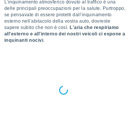
L'inquinamento atmosferico dovuto al traffico è una
a", è
delle principali preoccupazioni per la salute. Purtroppo,
al sito
se pensavate di essere protetti dall'inquinamento
ettando
esterno nell'abitacolo della vostra auto, dovreste
zione di
sapere subito che non è così.
L'aria che respiriamo
okie,
all'esterno e all'interno dei nostri veicoli ci espone a
dei nostri
inquinanti nocivi
.
che ci
no di
 e
e il
amento
 Web,
i
re un
pecifico
arti la
à o
i
zzati
 di esso.
sultare
oni nella