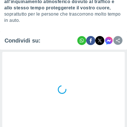
all'inquinamento atmosferico dovuto al traffico e
 profili
allo stesso tempo proteggerete il vostro cuore,
lezione
cità
soprattutto per le persone che trascorrono molto tempo
izzata,
in auto.
fili per
izzazione
Condividi su:
nuti,
 profili
lezione
uti
zzati,
 le
ni degli
 misurare
zioni dei
,
ere il
so
he o la
ione di
enienti
diverse,