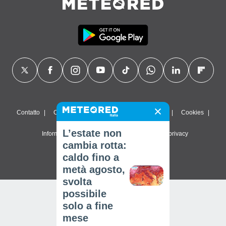
Contatto
Chi siamo
FAQ
Termini di utilizzo
Cookies
L’estate non
Informativa sulla privacy
Impostazioni sulla privacy
cambia rotta:
© 2026 Meteored. Tutti i diritti riservati
caldo fino a
metà agosto,
svolta
possibile
solo a fine
mese