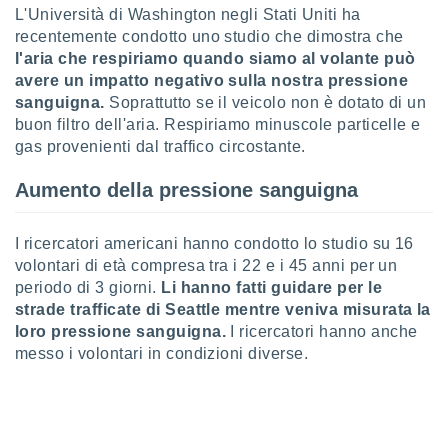
L'Università di Washington negli Stati Uniti ha
sui cookie
recentemente condotto uno studio che dimostra che
e il tuo
l'aria che respiriamo quando siamo al volante può
 in
avere un impatto negativo sulla nostra pressione
sanguigna.
Soprattutto se il veicolo non è dotato di un
o
buon filtro dell'aria. Respiriamo minuscole particelle e
 il
gas provenienti dal traffico circostante.
azioni
kie
Aumento della pressione sanguigna
re
le a piè
 del
I ricercatori americani hanno condotto lo studio su 16
to web.
volontari di età compresa tra i 22 e i 45 anni per un
periodo di 3 giorni.
Li hanno fatti guidare per le
strade trafficate di Seattle mentre veniva misurata la
ATIVA,
loro pressione sanguigna.
I ricercatori hanno anche
messo i volontari in condizioni diverse.
e
gie
i cookie
ccetti
zione dei