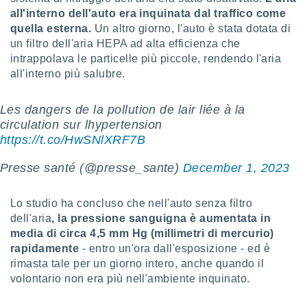
ioni
all'interno dell'auto era inquinata dal traffico come
e
à non
quella esterna.
Un altro giorno, l'auto è stata dotata di
izzata.
un filtro dell'aria HEPA ad alta efficienza che
utare
intrappolava le particelle più piccole, rendendo l'aria
zione dei
all'interno più salubre.
 al
ito Web
Les dangers de la pollution de lair liée à la
questo
circulation sur lhypertension
ento
https://t.co/HwSNlXRF7B
 il
Presse santé (@presse_sante)
December 1, 2023
o
Lo studio ha concluso che nell'auto senza filtro
, noi e i
dell'aria
, la pressione sanguigna è aumentata in
rtner
mo
media di circa 4,5 mm Hg (millimetri di mercurio)
rapidamente
- entro un'ora dall'esposizione - ed è
tori
rimasta tale per un giorno intero, anche quando il
o
volontario non era più nell'ambiente inquinato.
e simili
viare,