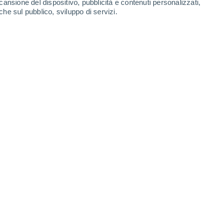
cansione del dispositivo, pubblicità e contenuti personalizzati,
che sul pubblico, sviluppo di servizi.
5.500 km dal centro della Terra.
06/2021 11:34
3 min
a
a pochi giorni
dal solstizio d'estate
:
nuovo appuntamento con la
superluna,
a soprannominata "
superluna di fragola
".