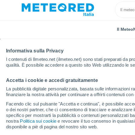
Il Meteo
TUTTE
ATTUALITÀ
SCIENZA
PREVISIONI
ASTRO
Informativa sulla Privacy
I contenuti di Ilmeteo.net (ilmeteo.net) sono stati preparati da pro
qualità. È possibile accedere a questo sito Web utilizzando le se
Accetta i cookie e accedi gratuitamente
La pubblicità digitale personalizzata, basata sulle informazioni ra
finanziare la nostra attività per continuare a offrirti contenuti co
Home
Notizie
Attualità
Un evento che non ti puoi
Facendo clic sul pulsante "Accetta e continua", è possibile accede
o dei nostri partner, che ci consentono di tracciare e analizzare
specifico per mostrarti la pubblicità o contenuti personalizzati b
Un evento che non ti p
nostra
Politica sui cookie
e revocare il tuo consenso in qualsia
disponibile a piè di pagina del nostro sito web.
superluna di fragola!