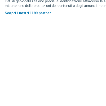
Dati di geolocalizzazione precisi e identificazione attraverso la s
misurazione delle prestazioni dei contenuti e degli annunci, ricer
Scopri i nostri 1199 partner
Al perigeo la Luna si trova ad una distanza di meno di 36
Yurima Celdrán
24/
Meteored Spagna
La Luna
torna ad essere protagonist
questo giovedì 24 giugno avremo un 
l'ultima del 2021.
Questa volta è stat
Cos'è una superluna?