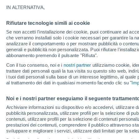
IN ALTERNATIVA,
Nella notte del 24 giugno avremo l'ult
nome molto suggestivo. Vedremo la luna
Rifiutare tecnologie simili ai cookie
dettagli di questo fenomeno astronomi
Se non accetti l'installazione dei cookie, puoi continuare ad acc
che verranno installati solo i cookie necessari per garantire la n
analizzare il comportamento o per mostrare pubblicità o contenut
generali e pubblicità non personalizzata. Puoi rifiutare l'install
abbonamento premendo il pulsante "Rifiuta".
Con il tuo consenso, noi e i
nostri partner
utilizziamo cookie, iden
trattare dati personali quali la tua visita su questo sito web, indiri
i tuoi dati personali sulla base di un interesse legittimo, al quale
al trattamento dei dati in qualsiasi momento facendo clic su "
Imp
Noi e i nostri partner eseguiamo il seguente trattamento
Archiviare informazioni su dispositivo e/o accedervi, utilizzare dati
pubblicità personalizzata, utilizzare profili per la selezione di pu
contenuti, utilizzare profili per la selezione di contenuti personal
prestazioni dei contenuti, comprendere il pubblico attraverso stat
sviluppare e migliorare i servizi, utilizzare dati limitati per la sel