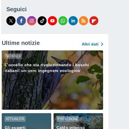
Seguici
Ultime notizie
Altri dati
SCIENZA
L’uccello che sta rivoluzionando i boschi
italiani: un vero ingegnere ecologico
ATTUALITÀ
PREVISIONI
Gli esperti
Caldo intenso