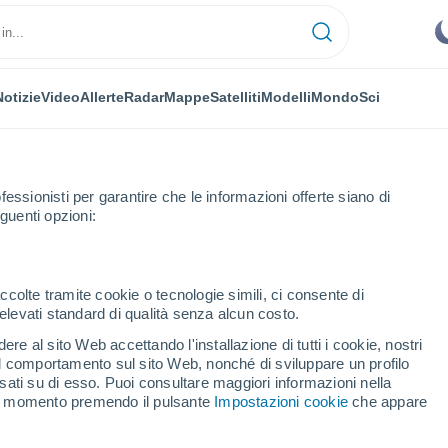
Notizie
Video
Allerte
Radar
Mappe
Satelliti
Modelli
Mondo
Sci
NOMIA
PIANTE
TEMPO LIBERO
fessionisti per garantire che le informazioni offerte siano di
guenti opzioni:
ccolte tramite cookie o tecnologie simili, ci consente di
n elevati standard di qualità senza alcun costo.
 perdere: arriva la superluna di fragola!
re al sito Web accettando l'installazione di tutti i cookie, nostri
 il comportamento sul sito Web, nonché di sviluppare un profilo
asati su di esso. Puoi consultare maggiori informazioni nella
uoi perdere: arriva la
si momento premendo il pulsante
Impostazioni cookie
che appare