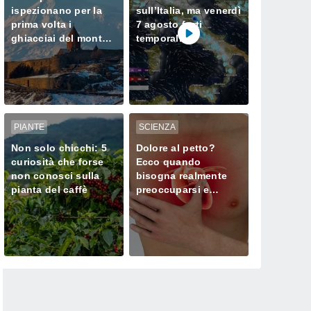
ispezionano per la
sull’Italia, ma venerdì
prima volta i
7 agosto forti
ghiacciai del monte
temporali
Ararat, dove Noè
minacciano il Nord
approdò dopo il
Diluvio Universale
PIANTE
SCIENZA
Non solo chicchi: 5
Dolore al petto?
curiosità che forse
Ecco quando
non conosci sulla
bisogna realmente
pianta del caffè
preoccuparsi e
chiamare subito il
medico