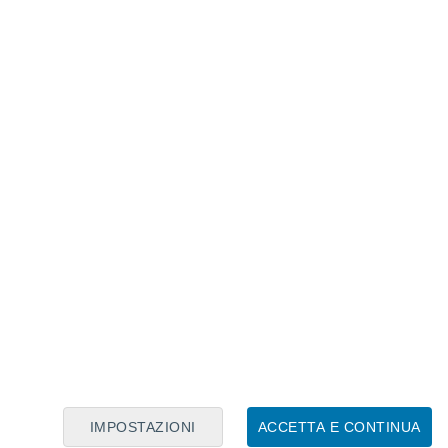
une: la luna dell'uovo il 27 aprile e la luna dei fiori
osa", associata al raccolto delle rose, e
dell'estate nell'emisfero settentrionale.
 più belli in Italia nell'estate del
IMPOSTAZIONI
ACCETTA E CONTINUA
 Superluna di fragola?