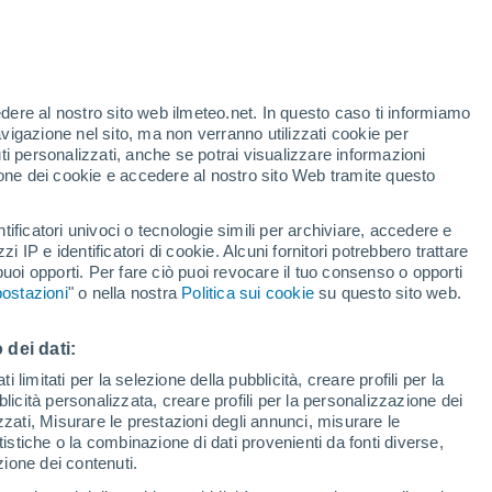
ima superluna di quest'anno, e con un
 in rosa? Qui vi raccontiamo tutti i
co.
edere al nostro sito web ilmeteo.net. In questo caso ti informiamo
avigazione nel sito, ma non verranno utilizzati cookie per
i personalizzati, anche se potrai visualizzare informazioni
azione dei cookie e accedere al nostro sito Web tramite questo
tificatori univoci o tecnologie simili per archiviare, accedere e
zzi IP e identificatori di cookie. Alcuni fornitori potrebbero trattare
 puoi opporti. Per fare ciò puoi revocare il tuo consenso o opporti
ostazioni
" o nella nostra
Politica sui cookie
su questo sito web.
 dei dati:
 limitati per la selezione della pubblicità, creare profili per la
bblicità personalizzata, creare profili per la personalizzazione dei
izzati, Misurare le prestazioni degli annunci, misurare le
istiche o la combinazione di dati provenienti da fonti diverse,
ezione dei contenuti.