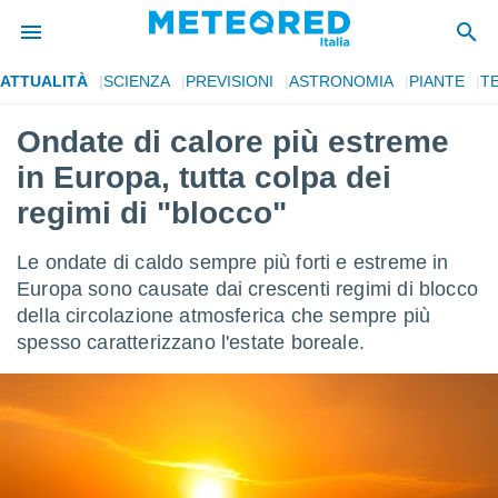
ATTUALITÀ
SCIENZA
PREVISIONI
ASTRONOMIA
PIANTE
T
tiva
rivacy
Ondate di calore più estreme
ti di
in Europa, tutta colpa dei
net
net)
regimi di "blocco"
i
 da
Le ondate di caldo sempre più forti e estreme in
nisti per
 che le
Europa sono causate dai crescenti regimi di blocco
ioni
della circolazione atmosferica che sempre più
iano di
spesso caratterizzano l'estate boreale.
È
 a
ito Web
do le
opzioni:
 i