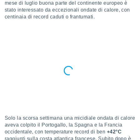
a", è
mese di luglio buona parte del continente europeo è
stato interessato da eccezionali ondate di calore, con
al sito
centinaia di record caduti o frantumati.
ettando
zione di
okie,
dei nostri
che ci
no di
 e
e il
amento
 Web,
i
re un
pecifico
arti la
à o
i
zzati
Solo la scorsa settimana una micidiale ondata di calore
 di esso.
aveva colpito il Portogallo, la Spagna e la Francia
sultare
occidentale, con temperature record di ben
+42°C
raggiunti sulla costa atlantica francese. Subito dopo è
oni nella