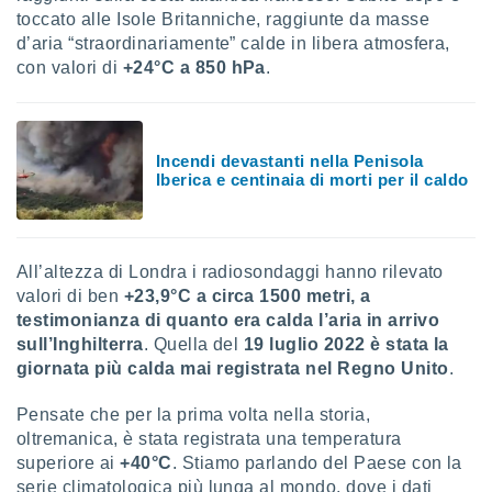
toccato alle Isole Britanniche, raggiunte da masse
sui cookie
d’aria “straordinariamente” calde in libera atmosfera,
e il tuo
con valori di
+24°C
a 850 hPa
.
 in
o
 il
Incendi devastanti nella Penisola
Iberica e centinaia di morti per il caldo
azioni
kie
re
le a piè
 del
All’altezza di Londra i radiosondaggi hanno rilevato
to web.
valori di ben
+23,9°C
a circa 1500 metri, a
testimonianza di quanto era calda l’aria in arrivo
sull’Inghilterra
. Quella del
19 luglio 2022
è stata la
ATIVA,
giornata più calda mai registrata nel Regno Unito
.
e
Pensate che per la prima volta nella storia,
gie
i cookie
oltremanica, è stata registrata una temperatura
superiore ai
+40°C
. Stiamo parlando del Paese con la
ccetti
zione dei
serie climatologica più lunga al mondo, dove i dati