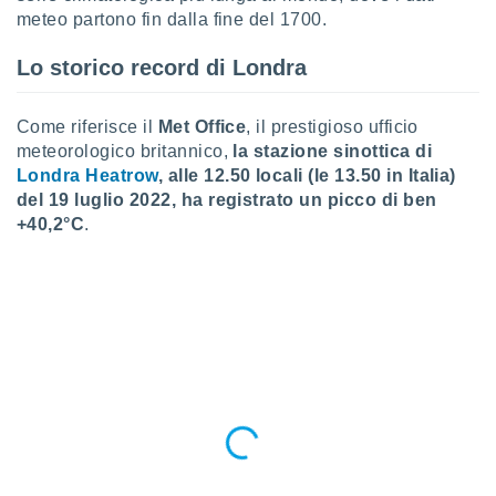
puoi
meteo partono fin dalla fine del 1700.
re ad
 al
Lo storico record di Londra
ito web
et. In
aso ti
Come riferisce il
Met Office
, il prestigioso ufficio
mo che
meteorologico britannico,
la stazione sinottica di
installati
Londra Heatrow
, alle 12.50 locali (le 13.50 in Italia)
okie
del 19 luglio 2022, ha registrato un picco di ben
i per
+40,2°C
.
 la
one nel
 non
utilizzati
er
e il
amento o
rare
à o
i
zzati,
 potrai
are