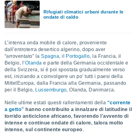
i nostri
Rifugiati climatici urbani durante le
artner
ondate di caldo
L’intensa onda mobile di calore, proveniente
dall’entroterra desertico algerino, dopo aver
“arroventato” la
Spagna
, il
Portogallo
, la Francia, il
Belgio, l’
Olanda
e parte della Germania occidentale e
della Svizzera, si è poi spostata gradualmente verso
est, iniziando a coinvolgere un po’ tutti i paesi della
MittelEuropa, dalla Francia alla Germania, passando
per il Belgio,
Lussemburgo
, Olanda, Danimarca.
Nelle ultime estati questi rallentamenti della
“corrente
a getto”
hanno contribuito a innalzare di latitudine il
torrido anticiclone africano, favorendo l’avvento di
intense e continue ondate di calore, talora molto
intense, sul continente europeo
.