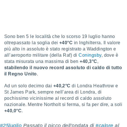
ioni
e
à non
izzata.
utare
zione dei
Sono ben 5 le località che lo scorso 19 luglio hanno
 al
oltrepassato la soglia dei
+40°C
in Inghilterra. Il valore
ito Web
più alto in assoluto è stato registrato a Waddington e
questo
ento
all’aeroporto militare (della Raf) di
Coningsby
, dove è
 il
stata misurata una massima di ben
+40,3°C
,
stabilendo il nuovo record assoluto di caldo di tutto
il Regno Unito
.
o
, noi e i
Ad un solo decimo dai
+40,2°C
di Londra Heathrow e
rtner
St James Park, sempre nell’area di Londra, di
mo
pochissimo vicinissime al record di caldo assoluto
nazionale. Mentre Northolt si ferma, si fa per dire, a soli
tori
+40,0°C
.
o
e simili
viare,
#25luglio
Passato il picco dell'ondata di
#calore
al