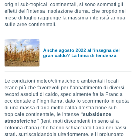
 profili
origini sub-tropicali continentali, si sono sommati gli
lezione
effetti dell’intensa insolazione diurna, che proprio nel
cità
mese di luglio raggiunge la massima intensità annua
izzata,
sulle aree continentali.
fili per
izzazione
nuti,
 profili
Anche agosto 2022 all'insegna del
lezione
gran caldo? La linea di tendenza
uti
zzati,
 le
ni degli
Le condizioni meteo/climatiche e ambientali locali
 misurare
erano più che favorevoli per l’abbattimento di diversi
zioni dei
record assoluti di caldo, specialmente fra la Francia
,
occidentale e l’Inghilterra, dato lo scorrimento in quota
ere il
di una massa d’aria molto calda d’estrazione sub-
so
tropicale continentale, le intense
“subsidenze
he o la
atmosferiche”
(lenti moti discendenti in seno alla
ione di
colonna d’aria) che hanno schiacciato l’aria nei bassi
enienti
strati, surriscaldandola ulteriormente, e il prolungato
diverse,