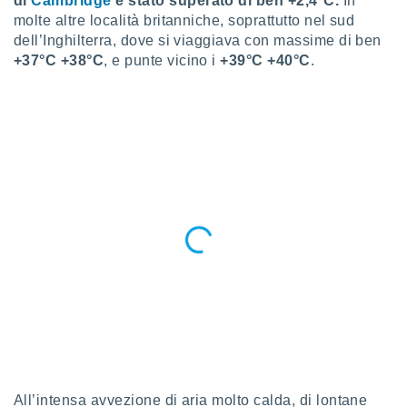
di
Cambridge
è stato superato di ben +2,4°C.
In
ioni
" o
molte altre località britanniche, soprattutto nel sud
tra
dell’Inghilterra, dove si viaggiava con massime di ben
sui cookie
+37°C +38°C
, e punte vicino i
+39°C +40°C
.
o sito
nostri
mo il
te
ento dei
re
ioni su
vo e/o
i,
 dati
er la
 della
à, creare
r la
à
izzata,
All’intensa avvezione di aria molto calda, di lontane