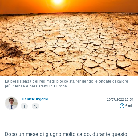
e
amente
cità
izzata,
ACCETTA
ulle
E
ioni
CONTINUA
tramite
e simili,
IMPOSTAZIONI
nte di
e la
La persistenza dei regimi di blocco sta rendendo le ondate di calore
tività per
più intense e persistenti in Europa
re a
ontenuti
Daniele Ingemi
26/07/2022 15:54
ti
6 min
 di
senza
sto.
clic sul
Dopo un mese di giugno molto caldo, durante questo
 "Accetta