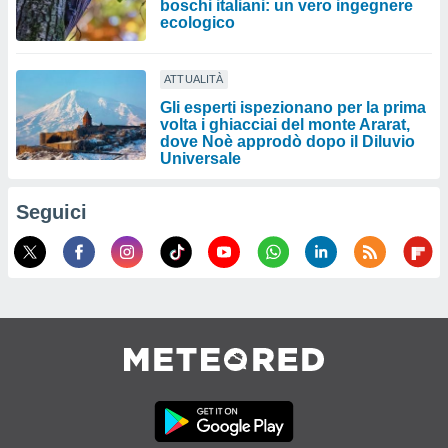
boschi italiani: un vero ingegnere
ecologico
ATTUALITÀ
Gli esperti ispezionano per la prima
volta i ghiacciai del monte Ararat,
dove Noè approdò dopo il Diluvio
Universale
Seguici