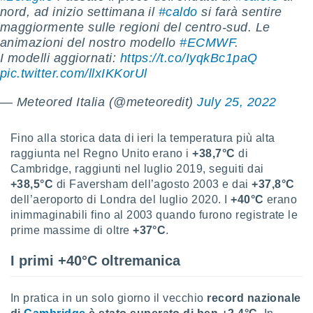
 e
nord, ad inizio settimana il
#caldo
si farà sentire
ati
maggiormente sulle regioni del centro-sud. Le
 quali la
animazioni del nostro modello
#ECMWF
.
a su
ito web,
I modelli aggiornati:
https://t.co/IyqkBc1paQ
IP e
pic.twitter.com/llxIKKorUl
tori di
Alcuni
— Meteored Italia (@meteoredit)
July 25, 2022
ro
 tuoi dati
Fino alla storica data di ieri la temperatura più alta
 sulla
raggiunta nel Regno Unito erano i
+38,7°C
di
un
Cambridge, raggiunti nel luglio 2019, seguiti dai
e
+38,5°C
di Faversham dell’agosto 2003 e dai
+37,8°C
, al quale
dell’aeroporto di Londra del luglio 2020. I
+40°C
erano
rti. Per
inimmaginabili fino al 2003 quando furono registrate le
puoi
il tuo
prime massime di oltre
+37°C
.
o o
l
I primi +40°C oltremanica
nto dei
ualsiasi
 facendo
In pratica in un solo giorno il vecchio
record nazionale