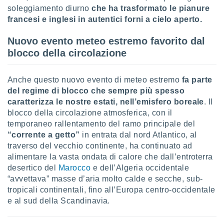
soleggiamento diurno
che ha trasformato le pianure
re e
e i
francesi e inglesi in autentici forni a cielo aperto.
tilizzare
ati per la
Nuovo evento meteo estremo favorito dal
e dei
blocco della circolazione
.
Anche questo nuovo evento di meteo estremo
fa parte
izzazione
del regime di blocco che sempre più spesso
azione
caratterizza le nostre estati, nell’emisfero boreale
. Il
o la
blocco della circolazione atmosferica, con il
e del
temporaneo rallentamento del ramo principale del
vo,
“corrente a getto”
in entrata dal nord Atlantico, al
à e
traverso del vecchio continente, ha continuato ad
i
alimentare la vasta ondata di calore che dall’entroterra
zzati,
one delle
desertico del
Marocco
e dell’Algeria occidentale
ni dei
“avvettava” masse d’aria molto calde e secche, sub-
 e degli
tropicali continentali, fino all’Europa centro-occidentale
 ricerche
e al sud della Scandinavia.
ico,
di