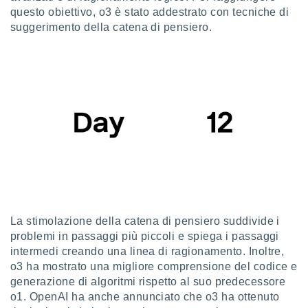
questo obiettivo, o3 è stato addestrato con tecniche di
re e
e i
suggerimento della catena di pensiero.
tilizzare
ati per la
e dei
.
izzazione
azione
o la
e del
vo,
à e
i
zzati,
La stimolazione della catena di pensiero suddivide i
one delle
problemi in passaggi più piccoli e spiega i passaggi
ni dei
intermedi creando una linea di ragionamento. Inoltre,
 e degli
o3 ha mostrato una migliore comprensione del codice e
 ricerche
generazione di algoritmi rispetto al suo predecessore
ico,
di
o1. OpenAI ha anche annunciato che o3 ha ottenuto