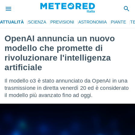
ATTUALITÀ
SCIENZA
PREVISIONI
ASTRONOMIA
PIANTE
T
tiva
rivacy
OpenAI annuncia un nuovo
ti di
modello che promette di
net
net)
rivoluzionare l'intelligenza
i
artificiale
 da
nisti per
 che le
Il modello o3 è stato annunciato da OpenAI in una
ioni
trasmissione in diretta venerdì 20 ed è considerato
iano di
È
il modello più avanzato fino ad oggi.
 a
ito Web
do le
opzioni:
 i