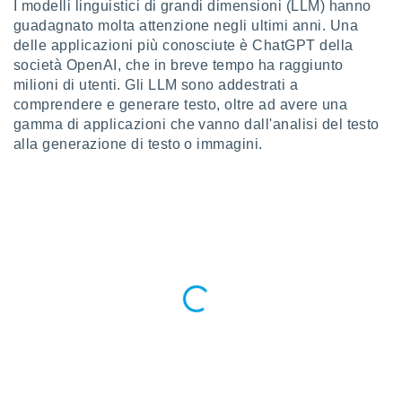
I modelli linguistici di grandi dimensioni (LLM) hanno
a", è
guadagnato molta attenzione negli ultimi anni. Una
al sito
delle applicazioni più conosciute è ChatGPT della
ettando
società OpenAI, che in breve tempo ha raggiunto
zione di
milioni di utenti. Gli LLM sono addestrati a
okie,
comprendere e generare testo, oltre ad avere una
dei nostri
gamma di applicazioni che vanno dall'analisi del testo
che ci
no di
alla generazione di testo o immagini.
 e
e il
amento
 Web,
i
re un
pecifico
arti la
à o
i
zzati
 di esso.
sultare
oni nella