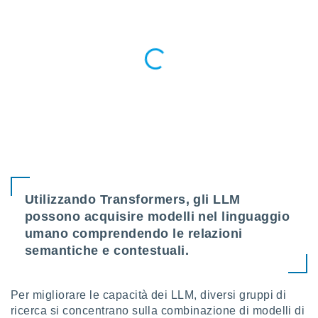
ioni
e
à non
izzata.
utare
zione dei
 al
ito Web
questo
ento
 il
Utilizzando Transformers, gli LLM
o
, noi e i
possono acquisire modelli nel linguaggio
rtner
umano comprendendo le relazioni
mo
semantiche e contestuali.
tori
o
e simili
Per migliorare le capacità dei LLM, diversi gruppi di
viare,
ricerca si concentrano sulla combinazione di modelli di