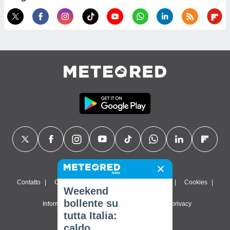
Contatto
Chi siamo
FAQ
Termini di utilizzo
Cookies
Weekend
bollente su
Informativa sulla privacy
Impostazioni sulla privacy
tutta Italia:
© 2026 Meteored. Tutti i diritti riservati
caldo