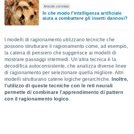
ioni
" o
Articolo correlato
tra
In che modo l'intelligenza artificiale
sui cookie
aiuta a combattere gli insetti dannosi?
o sito
nostri
I modelli di ragionamento utilizzano tecniche che
possono strutturare il ragionamento come, ad esempio,
mo il
la catena di pensiero che suggerisce ai modelli di
te
mostrare passaggi intermedi. Un'altra tecnica è la
ento dei
decodifica autoconsistente, che analizza diverse linee
di ragionamento per selezionare quella migliore. Altri
re
modelli strutturano catene logiche gerarchiche.
Inoltre,
ioni su
l’utilizzo di queste tecniche con le reti neurali
vo e/o
i,
permette di combinare l’apprendimento di pattern
 dati
con il ragionamento logico.
er la
 della
à, creare
r la
à
izzata,