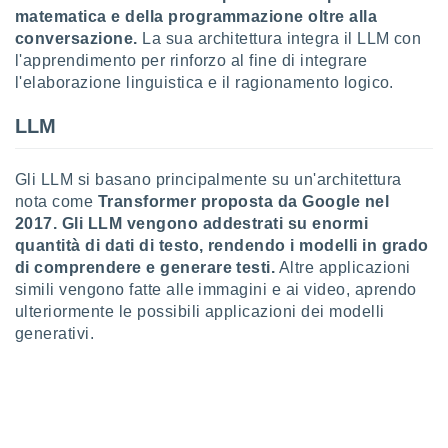
puoi
matematica e della programmazione oltre alla
re ad
conversazione.
La sua architettura integra il LLM con
 al
l'apprendimento per rinforzo al fine di integrare
ito web
l'elaborazione linguistica e il ragionamento logico.
et. In
aso ti
LLM
mo che
installati
okie
Gli LLM si basano principalmente su un'architettura
i per
nota come
Transformer proposta da Google nel
 la
one nel
2017.
Gli LLM vengono addestrati su enormi
 non
quantità di dati di testo, rendendo i modelli in grado
utilizzati
di comprendere e generare testi.
Altre applicazioni
er
simili vengono fatte alle immagini e ai video, aprendo
e il
ulteriormente le possibili applicazioni dei modelli
amento o
generativi.
rare
à o
i
zzati,
 potrai
are