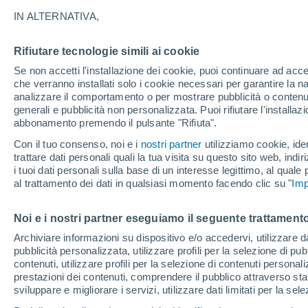
IN ALTERNATIVA,
La stagione degli uragani del 2020 nel
già battuto vari record. Fra questi, il 
Rifiutare tecnologie simili ai cookie
nominati della storia". Ma non è l'unico
Se non accetti l'installazione dei cookie, puoi continuare ad acc
che verranno installati solo i cookie necessari per garantire la n
analizzare il comportamento o per mostrare pubblicità o contenut
generali e pubblicità non personalizzata. Puoi rifiutare l'install
abbonamento premendo il pulsante "Rifiuta".
Con il tuo consenso, noi e i
nostri partner
utilizziamo cookie, iden
trattare dati personali quali la tua visita su questo sito web, indiri
i tuoi dati personali sulla base di un interesse legittimo, al quale
al trattamento dei dati in qualsiasi momento facendo clic su "
Imp
Noi e i nostri partner eseguiamo il seguente trattamento
Archiviare informazioni su dispositivo e/o accedervi, utilizzare dati
pubblicità personalizzata, utilizzare profili per la selezione di pu
contenuti, utilizzare profili per la selezione di contenuti personal
prestazioni dei contenuti, comprendere il pubblico attraverso stat
sviluppare e migliorare i servizi, utilizzare dati limitati per la sel