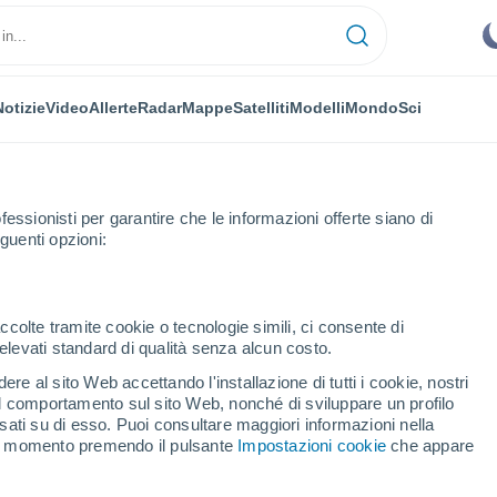
Notizie
Video
Allerte
Radar
Mappe
Satelliti
Modelli
Mondo
Sci
NOMIA
PIANTE
TEMPO LIBERO
fessionisti per garantire che le informazioni offerte siano di
guenti opzioni:
ccolte tramite cookie o tecnologie simili, ci consente di
n elevati standard di qualità senza alcun costo.
0 nell'Atlantico, battuti vari record
re al sito Web accettando l'installazione di tutti i cookie, nostri
 il comportamento sul sito Web, nonché di sviluppare un profilo
asati su di esso. Puoi consultare maggiori informazioni nella
2020 nell'Atlantico,
si momento premendo il pulsante
Impostazioni cookie
che appare