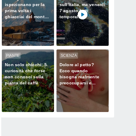
ispezionano per la
sull’Italia, ma venerdì
prima volta i
7 agosto forti
ghiacciai del monte
temporali
Ararat, dove Noè
minacciano il Nord
approdò dopo il
Diluvio Universale
PIANTE
SCIENZA
Non solo chicchi: 5
Dolore al petto?
curiosità che forse
Ecco quando
non conosci sulla
bisogna realmente
pianta del caffè
preoccuparsi e
chiamare subito il
medico