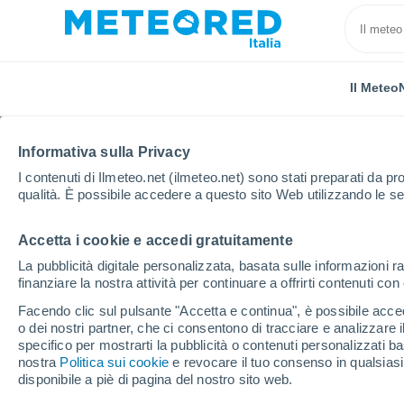
Il Meteo
TUTTE
ATTUALITÀ
SCIENZA
PREVISIONI
ASTRO
Informativa sulla Privacy
I contenuti di Ilmeteo.net (ilmeteo.net) sono stati preparati da pro
qualità. È possibile accedere a questo sito Web utilizzando le se
Accetta i cookie e accedi gratuitamente
La pubblicità digitale personalizzata, basata sulle informazioni ra
finanziare la nostra attività per continuare a offrirti contenuti co
Home
Notizie
Attualità
Stagione degli uragani 202
Facendo clic sul pulsante "Accetta e continua", è possibile accede
o dei nostri partner, che ci consentono di tracciare e analizzare
specifico per mostrarti la pubblicità o contenuti personalizzati b
Stagione degli uragani 
nostra
Politica sui cookie
e revocare il tuo consenso in qualsia
disponibile a piè di pagina del nostro sito web.
battuti vari record