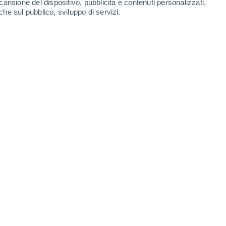
cansione del dispositivo, pubblicità e contenuti personalizzati,
che sul pubblico, sviluppo di servizi.
mbre 2020 mattina, quando si è rapidamente intensificato.
2020 19:00
7 min
della 29° tempesta nell'Atlantico
,
egli uragani 2020
ha battuto il record
opicali nominate, scalzando dal podio
la
tto segnare 28 sistemi in totale.
no Oceano Atlantico questa settimana. Si