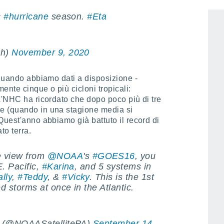
2 of the continental US named storm
c
#hurricane
season.
#Eta
ch)
November 9, 2020
 quando abbiamo dati a disposizione -
ente cinque o più cicloni tropicali:
L'NHC ha ricordato che dopo poco più di tre
e (quando in una stagione media si
Quest'anno abbiamo già battuto il record di
to terra.
e view from
@NOAA
's
#GOES16
️, you
. Pacific,
#Karina
, and 5 systems in
lly
,
#Teddy
, &
#Vicky
. This is the 1st
 storms at once in the Atlantic.
rs (@NOAASatellitePA)
September 14,