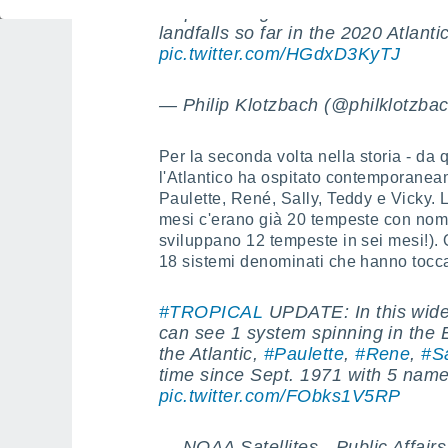
Map showing the location of all 1
landfalls so far in the 2020 Atlanti
pic.twitter.com/HGdxD3KyTJ
— Philip Klotzbach (@philklotzba
Per la seconda volta nella storia - da
l'Atlantico ha ospitato contemporaneam
Paulette, René, Sally, Teddy e Vicky. 
mesi c'erano già 20 tempeste con nom
sviluppano 12 tempeste in sei mesi!). 
18 sistemi denominati che hanno tocca
#TROPICAL
UPDATE: In this wid
can see 1 system spinning in the E
the Atlantic,
#Paulette
,
#Rene
,
#Sa
time since Sept. 1971 with 5 named
pic.twitter.com/FObks1V5RP
— NOAA Satellites - Public Affai