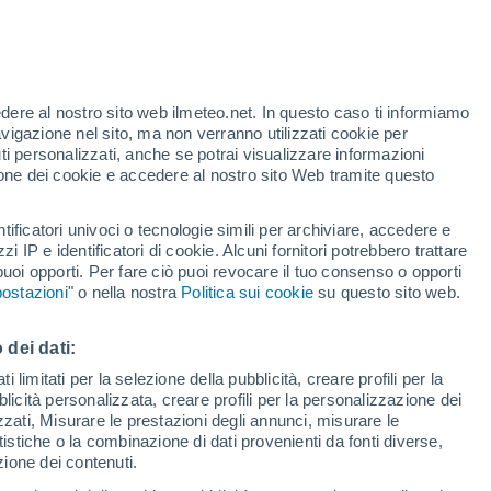
l'Atlantico non si è ancora conclusa ma ha
record di "maggior quantità di sistemi
.
edere al nostro sito web ilmeteo.net. In questo caso ti informiamo
avigazione nel sito, ma non verranno utilizzati cookie per
i personalizzati, anche se potrai visualizzare informazioni
azione dei cookie e accedere al nostro sito Web tramite questo
tificatori univoci o tecnologie simili per archiviare, accedere e
zzi IP e identificatori di cookie. Alcuni fornitori potrebbero trattare
 puoi opporti. Per fare ciò puoi revocare il tuo consenso o opporti
ostazioni
" o nella nostra
Politica sui cookie
su questo sito web.
 dei dati:
 limitati per la selezione della pubblicità, creare profili per la
bblicità personalizzata, creare profili per la personalizzazione dei
izzati, Misurare le prestazioni degli annunci, misurare le
istiche o la combinazione di dati provenienti da fonti diverse,
ezione dei contenuti.