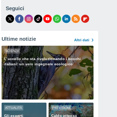
Seguici
Ultime notizie
Altri dati
SCIENZA
L’uccello che sta rivoluzionando i boschi
italiani: un vero ingegnere ecologico
ATTUALITÀ
PREVISIONI
Gli esperti
Caldo intenso