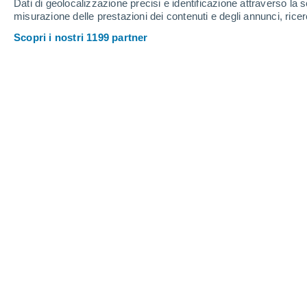
Dati di geolocalizzazione precisi e identificazione attraverso la s
misurazione delle prestazioni dei contenuti e degli annunci, ricer
Scopri i nostri 1199 partner
Immagine satellitare dell'uragano Eta, scattata il 3 nove
Marina Fernández
12/11/
Meteored Argentina
Questa settimana,
con la formazione 
battezzata
Theta
, l'attuale stagione d
assoluto per numero di tempeste tr
storica stagione del 2005, che aveva fa
Theta è una tempesta formatasi in pie