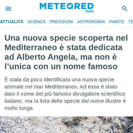
ATTUALITÀ
SCIENZA
PREVISIONI
ASTRONOMIA
PIANTE
T
tiva
rivacy
Una nuova specie scoperta nel
ti di
Mediterraneo è stata dedicata
net
net)
ad Alberto Angela, ma non è
i
l’unica con un nome famoso
 da
nisti per
 che le
È stata da poco identificata una nuova specie
ioni
animale nel mar Mediterraneo. Ad essa è stato
iano di
È
dato il nome del più famoso divulgatore scientifico
italiano, ma la lista delle specie dal nome illustre è
 a
molto lunga
ito Web
do le
opzioni:
 i