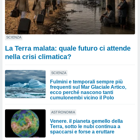
SCIENZA
La Terra malata: quale futuro ci attende
nella crisi climatica?
SCIENZA
Fulmini e temporali sempre più
frequenti sul Mar Glaciale Artico,
ecco perché nascono tanti
cumulonembi vicino il Polo
ASTRONOMIA
Venere. il pianeta gemello della
Terra, sotto le nubi continua a
spaccarsi e forse a eruttare