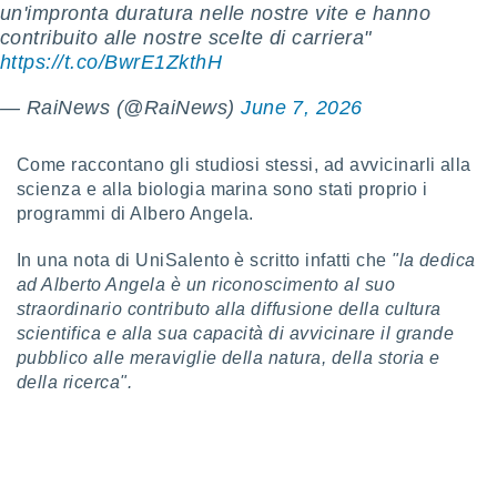
un'impronta duratura nelle nostre vite e hanno
puoi
contribuito alle nostre scelte di carriera"
re ad
 al
https://t.co/BwrE1ZkthH
ito web
et. In
— RaiNews (@RaiNews)
June 7, 2026
aso ti
mo che
installati
Come raccontano gli studiosi stessi, ad avvicinarli alla
okie
scienza e alla biologia marina sono stati proprio i
i per
programmi di Albero Angela.
 la
one nel
In una nota di UniSalento è scritto infatti che
"la dedica
 non
ad Alberto Angela è un riconoscimento al suo
utilizzati
straordinario contributo alla diffusione della cultura
er
e il
scientifica e alla sua capacità di avvicinare il grande
amento o
pubblico alle meraviglie della natura, della storia e
rare
della ricerca".
à o
i
zzati,
 potrai
are