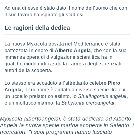
Ad una di esse è stato dato il nome dell’uomo che con
sui cookie
il suo lavoro ha ispirato gli studiosi.
e il tuo
 in
Le ragioni della dedica
o
 il
La nuova Myxicola trovata nel Mediterraneo è stata
azioni
battezzata in onore di
Alberto Angela
, che con la sua
kie
immensa opera di divulgazione scientifica ha in
re
qualche modo indirizzato la carriera degli scienziati
le a piè
autori della scoperta.
 del
to web.
Lo stesso era accaduto all’altrettanto celebre
Piero
Angela
, il cui nome è andato a diverse specie, tra cui
un uccello preistorico estinto, lo
Shuilingornis angelai
,
ATIVA,
e un mollusco marino, la
Babylonia pieroangelai
.
e
gie
Myxicola albertoangelai: è stata dedicata ad Alberto
i cookie
Angela la nuova specie marina scoperta in Salento. I
ccetti
ricercatori: "I suoi programmi hanno lasciato
zione dei