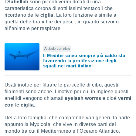
 e
I
Sabellidi
sono piccoli vermi dotati di una
ati
caratteristica corona di sottilissimi tentacoli che
 quali la
ricordano delle
ciglia.
La loro funzione è simile a
a su
quella delle branchie dei pesci, in quanto servono
ito web,
all’animale per respirare.
IP e
tori di
Alcuni
Articolo correlato
ro
Il Mediterraneo sempre pià caldo sta
 tuoi dati
favorendo la proliferazione degli
 sulla
squali nei mari italiani
un
e
, al quale
Usati inoltre per filtrare le particelle di cibo, questi
rti. Per
filamenti sono anche il motivo per cui in inglese questi
puoi
anellidi vengono chiamati
eyelash worms
e cioè
vermi
il tuo
con le ciglia.
o o
l
nto dei
Della loro famiglia, che comprende vari generi, fa parte
ualsiasi
appunto la Myxicola, che vive in diverse parti del
 facendo
mondo tra cui il Mediterraneo e l’Oceano Atlantico.