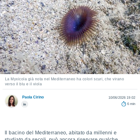
e
amente
cità
izzata,
ACCETTA
ulle
E
ioni
CONTINUA
tramite
e simili,
IMPOSTAZIONI
nte di
e la
La Myxicola già nota nel Mediterraneo ha colori scuri, che virano
verso il blu e il viola
tività per
re a
ontenuti
Paola Cirino
10/06/2026 19:02
ti
6 min
 di
senza
sto.
clic sul
Il bacino del Mediterraneo, abitato da millenni e
 "Accetta
studiato da secoli, può ancora riservare qualche