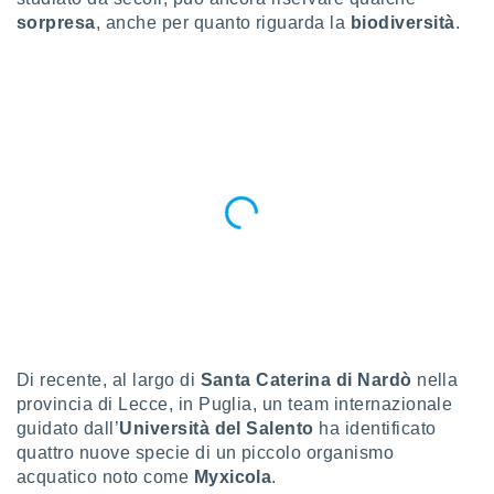
a", è
sorpresa
, anche per quanto riguarda la
biodiversità
.
al sito
ettando
zione di
okie,
dei nostri
che ci
no di
 e
e il
amento
 Web,
i
re un
pecifico
arti la
à o
Di recente, al largo di
Santa Caterina di Nardò
nella
i
provincia di Lecce, in Puglia, un team internazionale
zzati
 di esso.
guidato dall’
Università del Salento
ha identificato
sultare
quattro nuove specie di un piccolo organismo
acquatico noto come
Myxicola
.
oni nella