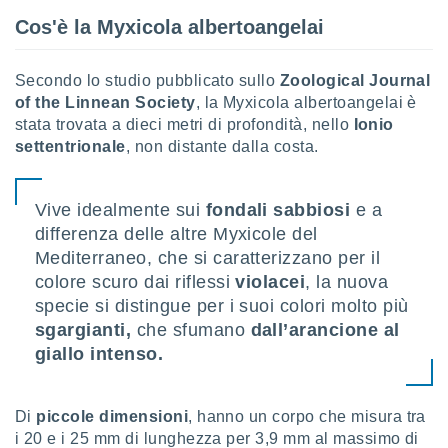
ioni
" o
Cos'è la Myxicola albertoangelai
tra
sui cookie
o sito
Secondo lo studio pubblicato sullo
Zoological Journal
of the Linnean Society
, la Myxicola albertoangelai è
stata trovata a dieci metri di profondità, nello
Ionio
nostri
settentrionale
, non distante dalla costa.
mo il
te
ento dei
Vive idealmente sui
fondali sabbiosi
e a
differenza delle altre Myxicole del
re
Mediterraneo, che si caratterizzano per il
ioni su
colore scuro dai riflessi
violacei
, la nuova
vo e/o
specie si distingue per i suoi colori molto più
i,
 dati
sgargianti,
che sfumano
dall’arancione al
er la
giallo intenso.
 della
à, creare
r la
Di
piccole dimensioni
, hanno un corpo che misura tra
à
i 20 e i 25 mm di lunghezza per 3,9 mm al massimo di
izzata,