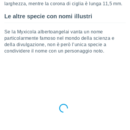
 profili
larghezza, mentre la corona di ciglia è lunga 11,5 mm.
lezione
cità
Le altre specie con nomi illustri
izzata,
fili per
Se la Myxicola albertoangelai vanta un nome
izzazione
particolarmente famoso nel mondo della scienza e
nuti,
della divulgazione, non è però l’unica specie a
 profili
condividere il nome con un personaggio noto.
lezione
uti
zzati,
 le
ni degli
 misurare
zioni dei
,
ere il
so
he o la
ione di
enienti
diverse,