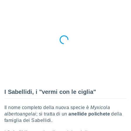
ioni
e
à non
izzata.
utare
zione dei
 al
ito Web
questo
ento
 il
o
, noi e i
I Sabellidi, i "vermi con le ciglia"
rtner
mo
Il nome completo della nuova specie è
Myxicola
tori
albertoangelai
; si tratta di un
anellide polichete
della
o
famiglia dei Sabellidi.
e simili
viare,