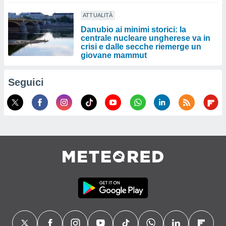
ATTUALITÀ
Danubio ai minimi storici: la
centrale nucleare ungherese va in
crisi e dalle secche riemerge un
giovane mammut
Seguici