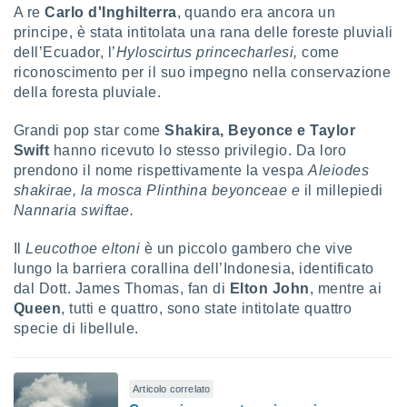
A re
Carlo d'Inghilterra
, quando era ancora un
i nostri
principe, è stata intitolata una rana delle foreste pluviali
artner
dell’Ecuador, l’
Hyloscirtus princecharlesi,
come
riconoscimento per il suo impegno nella conservazione
della foresta pluviale.
Grandi pop star come
Shakira, Beyonce e Taylor
Swift
hanno ricevuto lo stesso privilegio. Da loro
prendono il nome rispettivamente la vespa
Aleiodes
shakirae, la mosca Plinthina beyonceae e
il millepiedi
Nannaria swiftae
.
Il
Leucothoe eltoni
è un piccolo gambero che vive
lungo la barriera corallina dell’Indonesia, identificato
dal Dott. James Thomas, fan di
Elton John
, mentre ai
Queen
, tutti e quattro, sono state intitolate quattro
specie di libellule.
Articolo correlato