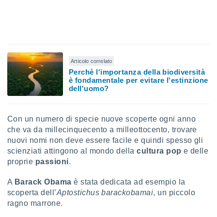
re e
e i
tilizzare
ati per la
e dei
.
Articolo correlato
Perchè l'importanza della biodiversità
izzazione
è fondamentale per evitare l'estinzione
dell'uomo?
azione
o la
e del
Con un numero di specie nuove scoperte ogni anno
vo,
che va da millecinquecento a milleottocento, trovare
à e
nuovi nomi non deve essere facile e quindi spesso gli
i
scienziati attingono al mondo della
cultura pop
e delle
zzati,
proprie
passioni
.
one delle
ni dei
 e degli
A
Barack Obama
è stata dedicata ad esempio la
 ricerche
scoperta dell’
Aptostichus barackobamai
, un piccolo
ico,
ragno marrone.
di