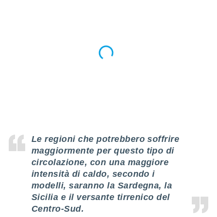
ioni
" o
tra
sui cookie
o sito
nostri
mo il
te
ento dei
re
ioni su
Le regioni
che potrebbero soffrire
vo e/o
i,
maggiormente per questo tipo di
 dati
circolazione,
con una maggiore
er la
intensità di caldo
, secondo i
 della
modelli,
saranno la Sardegna, la
à, creare
r la
Sicilia e il versante tirrenico del
à
Centro-Sud.
izzata,