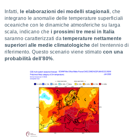
sui cookie
Infatti,
le elaborazioni dei modelli stagionali
, che
e il tuo
integrano le anomalie delle temperature superficiali
 in
oceaniche con le dinamiche atmosferiche su larga
scala, indicano che
i prossimi tre mesi in Italia
o
saranno caratterizzati da
temperature nettamente
 il
superiori alle medie climatologiche
del trentennio di
azioni
riferimento. Questo scenario viene stimato
con una
kie
probabilità dell'80%
.
re
le a piè
 del
to web.
ATIVA,
e
gie
i cookie
ccetti
zione dei