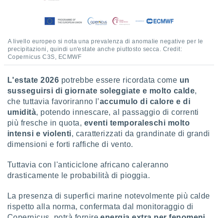
i nostri
artner
A livello europeo si nota una prevalenza di anomalie negative per le
precipitazioni, quindi un'estate anche piuttosto secca. Credit:
Copernicus C3S, ECMWF
L'estate 2026
potrebbe essere ricordata come
un
susseguirsi di giornate soleggiate e molto calde
,
che tuttavia favoriranno l’
accumulo di calore e di
umidità
, potendo innescare, al passaggio di correnti
più fresche in quota,
eventi temporaleschi molto
intensi e violenti
, caratterizzati da grandinate di grandi
dimensioni e forti raffiche di vento.
Tuttavia con l'anticiclone africano caleranno
drasticamente le probabilità di pioggia.
La presenza di superfici marine notevolmente più calde
rispetto alla norma, confermata dal monitoraggio di
Copernicus, potrà fornire
energia extra per fenomeni