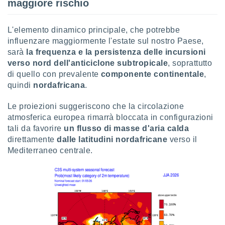
ioni
maggiore rischio
e
à non
L'elemento dinamico principale, che potrebbe
izzata.
utare
influenzare maggiormente l'estate sul nostro Paese,
zione dei
sarà
la frequenza e la persistenza delle incursioni
verso nord dell'anticiclone subtropicale
, soprattutto
 al
di quello con prevalente
componente
continentale
,
ito Web
quindi
nordafricana
.
questo
ento
Le proiezioni suggeriscono che la circolazione
 il
atmosferica europea rimarrà bloccata in configurazioni
tali da favorire
un flusso di masse d'aria calda
direttamente
dalle latitudini nordafricane
verso il
o
Mediterraneo centrale.
, noi e i
rtner
mo
tori
o
e simili
viare,