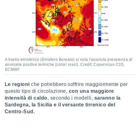
 e
ati
 quali la
a su
ito web,
IP e
tori di
Alcuni
ro
A livello emisferico (Emisfero Boreale) si nota l'assoluta prevalenza di
 tuoi dati
anomalie positive termiche (colori rossi). Credit: Copernicus C3S,
 sulla
ECMWF
un
e
, al quale
Le regioni
che potrebbero soffrire maggiormente per
rti. Per
questo tipo di circolazione,
con una maggiore
puoi
intensità di caldo
, secondo i modelli,
saranno la
il tuo
Sardegna, la Sicilia e il versante tirrenico del
o o
Centro-Sud.
l
nto dei
ualsiasi
 facendo