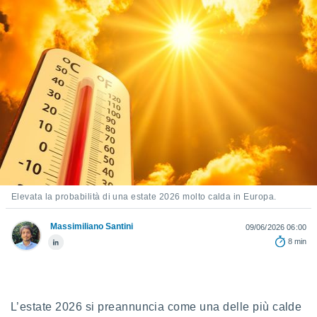
e
amente
cità
izzata,
ACCETTA
ulle
E
ioni
CONTINUA
tramite
e simili,
IMPOSTAZIONI
nte di
e la
tività per
Elevata la probabilità di una estate 2026 molto calda in Europa.
re a
ontenuti
Massimiliano Santini
09/06/2026 06:00
ti
8 min
 di
senza
sto.
clic sul
L’estate 2026 si preannuncia come una delle più calde
 "Accetta