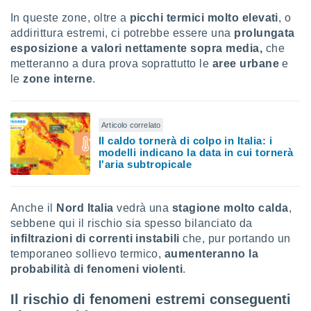
 profili
In queste zone, oltre a
picchi termici molto elevati
, o
lezione
addirittura estremi, ci potrebbe essere una
prolungata
cità
izzata,
esposizione a valori nettamente sopra media,
che
fili per
metteranno a dura prova soprattutto le
aree urbane
e
le
zone interne
.
izzazione
nuti,
 profili
lezione
Articolo correlato
uti
Il caldo tornerà di colpo in Italia: i
modelli indicano la data in cui tornerà
zzati,
l'aria subtropicale
 le
ni degli
 misurare
zioni dei
Anche il
Nord Italia
vedrà una
stagione molto calda
,
,
sebbene qui il rischio sia spesso bilanciato da
ere il
infiltrazioni di correnti instabili
che, pur portando un
temporaneo sollievo termico,
aumenteranno la
so
probabilità di fenomeni violenti
.
he o la
ione di
enienti
Il rischio di fenomeni estremi conseguenti
diverse,