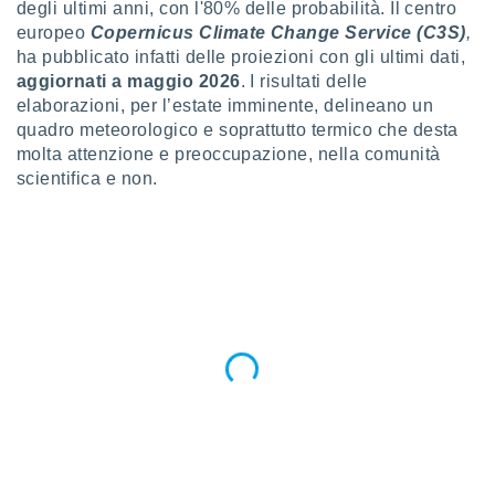
a", è
degli ultimi anni, con l'80% delle probabilità. Il centro
europeo
Copernicus Climate Change Service (C3S)
,
al sito
ha pubblicato infatti delle proiezioni con gli ultimi dati,
ettando
aggiornati a maggio 2026
. I risultati delle
zione di
elaborazioni, per l’estate imminente, delineano un
okie,
quadro meteorologico e soprattutto termico che desta
dei nostri
molta attenzione e preoccupazione, nella comunità
che ci
no di
scientifica e non.
 e
e il
amento
 Web,
i
re un
pecifico
arti la
à o
i
zzati
 di esso.
sultare
oni nella