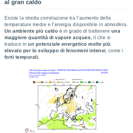
al gran caldo
re e
e i
tilizzare
Esiste la stretta correlazione tra l’aumento delle
ati per la
temperature medie e l’energia disponibile in atmosfera.
e dei
Un ambiente più caldo
è in grado di trattenere
una
.
maggiore quantità di vapore acqueo,
il che si
traduce in
un potenziale energetico molto più
izzazione
elevato per lo sviluppo di fenomeni intensi
, come i
forti temporali.
azione
o la
e del
vo,
à e
i
zzati,
one delle
ni dei
 e degli
 ricerche
ico,
di