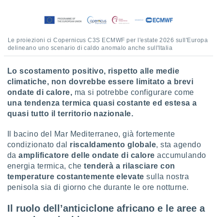
puoi
re ad
 al
ito web
Le proiezioni ci Copernicus C3S ECMWF per l'estate 2026 sull'Europa
et. In
delineano uno scenario di caldo anomalo anche sull'Italia
aso ti
mo che
Lo scostamento positivo, rispetto alle medie
installati
okie
climatiche, non dovrebbe essere limitato a brevi
i per
ondate di calore,
ma si potrebbe configurare come
 la
una tendenza termica quasi costante ed estesa a
one nel
quasi tutto il territorio nazionale.
 non
utilizzati
Il bacino del Mar Mediterraneo, già fortemente
er
condizionato dal
riscaldamento globale
, sta agendo
e il
amento o
da
amplificatore delle ondate di calore
accumulando
rare
energia termica, che
tenderà a rilasciare con
à o
temperature costantemente elevate
sulla nostra
i
penisola sia di giorno che durante le ore notturne.
zzati,
 potrai
Il ruolo dell’anticiclone africano e le aree a
are