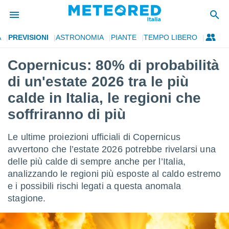
A
PREVISIONI
ASTRONOMIA
PIANTE
TEMPO LIBERO
tiva
rivacy
Copernicus: 80% di probabilità
ti di
di un'estate 2026 tra le più
net
net)
calde in Italia, le regioni che
i
soffriranno di più
 da
nisti per
 che le
Le ultime proiezioni ufficiali di Copernicus
ioni
avvertono che l’estate 2026 potrebbe rivelarsi una
iano di
È
delle più calde di sempre anche per l’Italia,
analizzando le regioni più esposte al caldo estremo
 a
e i possibili rischi legati a questa anomala
ito Web
stagione.
do le
opzioni:
 i