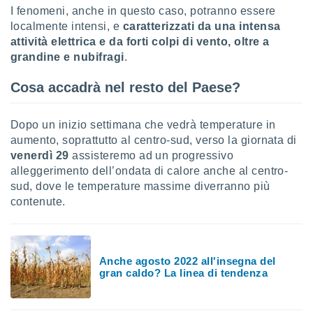
ioni
" o
I fenomeni, anche in questo caso, potranno essere
tra
localmente intensi, e
caratterizzati da una intensa
sui cookie
attività elettrica e da forti colpi di vento, oltre a
o sito
grandine e nubifragi
.
Cosa accadrà nel resto del Paese?
nostri
mo il
Dopo un inizio settimana che vedrà temperature in
te
aumento, soprattutto al centro-sud, verso la giornata di
ento dei
venerdì 29
assisteremo ad un progressivo
alleggerimento dell’ondata di calore anche al centro-
re
sud, dove le temperature massime diverranno più
ioni su
vo e/o
contenute.
i,
 dati
er la
 della
Anche agosto 2022 all'insegna del
à, creare
gran caldo? La linea di tendenza
r la
à
izzata,