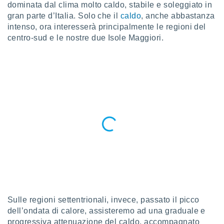
a", è
dominata dal clima molto caldo, stabile e soleggiato in
gran parte d’Italia. Solo che il
caldo
, anche abbastanza
al sito
intenso, ora interesserà principalmente le regioni del
ettando
centro-sud e le nostre due Isole Maggiori.
zione di
okie,
dei nostri
che ci
no di
 e
e il
amento
 Web,
i
re un
pecifico
arti la
à o
i
zzati
 di esso.
Sulle regioni settentrionali, invece, passato il picco
sultare
dell’ondata di calore, assisteremo ad una graduale e
progressiva attenuazione del caldo, accompagnato
oni nella