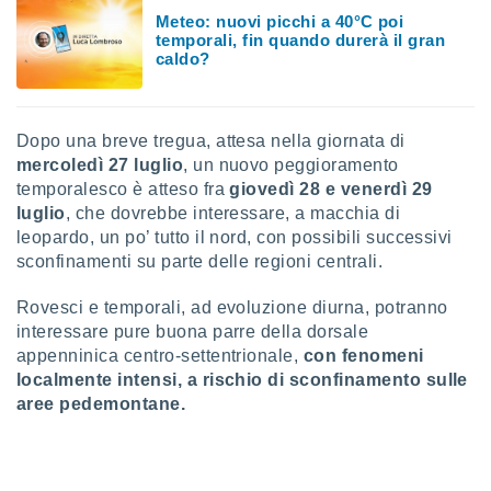
ioni
Meteo: nuovi picchi a 40°C poi
e
temporali, fin quando durerà il gran
à non
caldo?
izzata.
utare
zione dei
Dopo una breve tregua, attesa nella giornata di
 al
mercoledì 27 luglio
, un nuovo peggioramento
ito Web
temporalesco è atteso fra
giovedì 28 e venerdì 29
questo
ento
luglio
, che dovrebbe interessare, a macchia di
 il
leopardo, un po’ tutto il nord, con possibili successivi
sconfinamenti su parte delle regioni centrali.
Rovesci e temporali, ad evoluzione diurna, potranno
o
, noi e i
interessare pure buona parre della dorsale
rtner
appenninica centro-settentrionale,
con fenomeni
mo
localmente intensi, a rischio di sconfinamento sulle
aree pedemontane.
tori
o
e simili
viare,