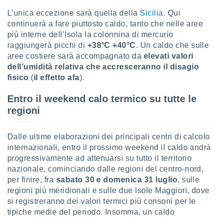
 profili
L’unica eccezione sarà quella della
Sicilia
. Qui
lezione
cità
continuerà a fare piuttosto caldo, tanto che nelle aree
izzata,
più interne dell’Isola la colonnina di mercurio
fili per
raggiungerà picchi di
+38°C +40°C
. Un caldo che sulle
aree costiere sarà accompagnato da
elevati valori
izzazione
dell’umidità relativa che accresceranno il disagio
nuti,
fisico
(
il
effetto afa
).
 profili
lezione
Entro il weekend calo termico su tutte le
uti
zzati,
regioni
 le
ni degli
 misurare
Dalle ultime elaborazioni dei principali centri di calcolo
zioni dei
internazionali, entro il prossimo weekend il caldo andrà
,
progressivamente ad attenuarsi su tutto il territorio
ere il
nazionale, cominciando dalle regioni del centro-nord,
per finire, fra
sabato 30 e domenica 31 luglio
, sulle
so
regioni più meridionali e sulle due Isole Maggiori, dove
he o la
ione di
si registreranno dei valori termici più consoni per le
enienti
tipiche medie del periodo. Insomma, un caldo
diverse,