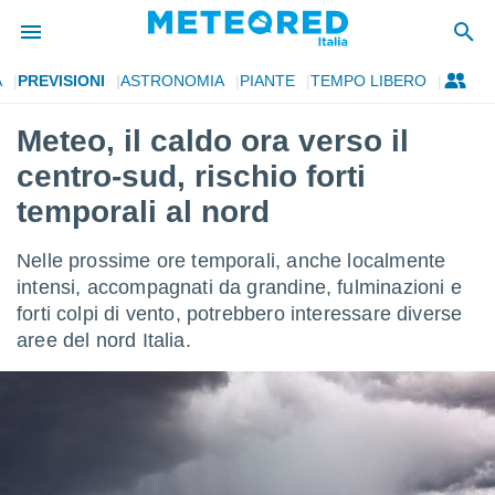
A
PREVISIONI
ASTRONOMIA
PIANTE
TEMPO LIBERO
tiva
rivacy
Meteo, il caldo ora verso il
ti di
centro-sud, rischio forti
net
net)
temporali al nord
i
 da
Nelle prossime ore temporali, anche localmente
nisti per
 che le
intensi, accompagnati da grandine, fulminazioni e
ioni
forti colpi di vento, potrebbero interessare diverse
iano di
aree del nord Italia.
È
 a
ito Web
do le
opzioni:
 i