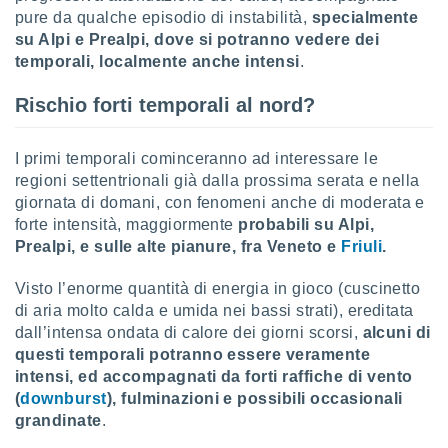
pure da qualche episodio di instabilità,
specialmente
sui cookie
su Alpi e Prealpi, dove si potranno vedere dei
e il tuo
temporali, localmente anche intensi
.
 in
Rischio forti temporali al nord?
o
 il
I primi temporali cominceranno ad interessare le
azioni
regioni settentrionali già dalla prossima serata e nella
kie
giornata di domani, con fenomeni anche di moderata e
re
le a piè
forte intensità, maggiormente
probabili su Alpi,
 del
Prealpi, e sulle alte pianure, fra Veneto e
Friuli
.
to web.
Visto l’enorme quantità di energia in gioco (cuscinetto
di aria molto calda e umida nei bassi strati), ereditata
ATIVA,
dall’intensa ondata di calore dei giorni scorsi,
alcuni di
questi temporali potranno essere veramente
e
intensi, ed accompagnati da forti raffiche di vento
gie
i cookie
(
downburst
), fulminazioni e possibili occasionali
grandinate
.
ccetti
zione dei