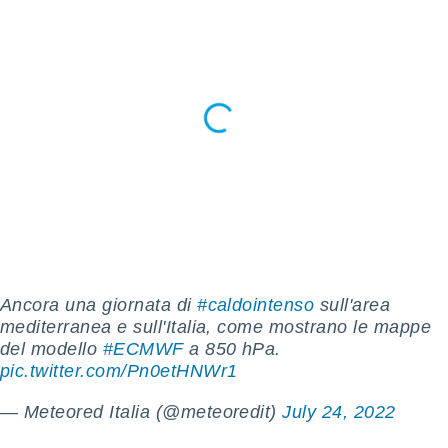
 e
ati
 quali la
a su
ito web,
IP e
tori di
Alcuni
ro
 tuoi dati
 sulla
un
e
, al quale
rti. Per
Ancora una giornata di
#caldointenso
️ sull'area
puoi
mediterranea e sull'Italia, come mostrano le mappe
il tuo
o o
del modello
#ECMWF
a 850 hPa.
l
pic.twitter.com/Pn0etHNWr1
nto dei
ualsiasi
— Meteored Italia (@meteoredit)
July 24, 2022
 facendo