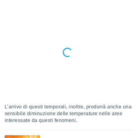
puoi
re ad
 al
ito web
et. In
aso ti
mo che
installati
okie
i per
 la
one nel
 non
utilizzati
er
e il
amento o
rare
L’arrivo di questi temporali, inoltre, produrrà anche una
à o
sensibile diminuzione delle temperature nelle aree
i
interessate da questi fenomeni.
zzati,
 potrai
are