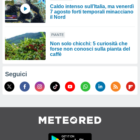
Caldo intenso sull’Italia, ma venerdì
7 agosto forti temporali minacciano
il Nord
PIANTE
Non solo chicchi: 5 curiosità che
forse non conosci sulla pianta del
caffè
Seguici