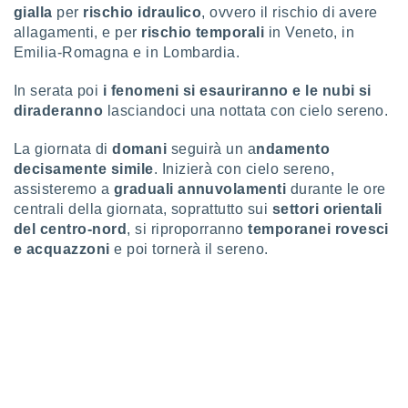
 e
gialla
per
rischio idraulico
, ovvero il rischio di avere
ati
allagamenti, e per
rischio temporali
in Veneto, in
 quali la
Emilia-Romagna e in Lombardia.
a su
ito web,
IP e
In serata poi
i fenomeni si esauriranno e le nubi si
tori di
diraderanno
lasciandoci una nottata con cielo sereno.
Alcuni
La giornata di
domani
seguirà un a
ndamento
ro
decisamente simile
. Inizierà con cielo sereno,
 tuoi dati
assisteremo a
graduali annuvolamenti
durante le ore
 sulla
centrali della giornata, soprattutto sui
settori orientali
un
e
del centro-nord
, si riproporranno
temporanei rovesci
, al quale
e acquazzoni
e poi tornerà il sereno.
rti. Per
puoi
il tuo
o o
l
nto dei
ualsiasi
 facendo