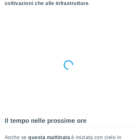
coltivazioni che alle infrastrutture
.
puoi
re ad
 al
ito web
et. In
aso ti
mo che
installati
okie
i per
 la
one nel
 non
utilizzati
er
e il
amento o
rare
à o
i
Il tempo nelle prossime ore
zzati,
 potrai
are
Anche se
questa mattinata
è iniziata con cielo in