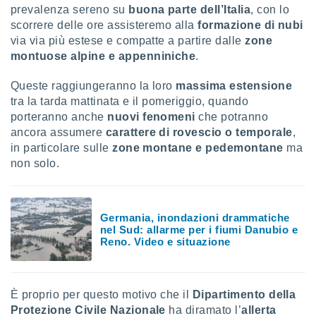
ioni
prevalenza sereno su
buona parte dell’Italia
, con lo
e
scorrere delle ore assisteremo alla
formazione di nubi
à non
via via più estese e compatte a partire dalle
zone
izzata.
utare
montuose alpine e appenniniche
.
zione dei
Queste raggiungeranno la loro
massima estensione
 al
tra la tarda mattinata e il pomeriggio, quando
ito Web
porteranno anche
nuovi fenomeni
che potranno
questo
ancora assumere
carattere di rovescio o temporale
,
ento
in particolare sulle
zone montane e pedemontane
ma
 il
non solo.
o
, noi e i
Germania, inondazioni drammatiche
rtner
nel Sud: allarme per i fiumi Danubio e
mo
Reno. Video e situazione
tori
o
e simili
È proprio per questo motivo che il
Dipartimento della
viare,
Protezione Civile Nazionale
ha diramato l’
allerta