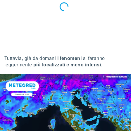
ioni
" o
tra
sui cookie
o sito
nostri
mo il
te
Tuttavia, già da domani
i fenomeni
si faranno
ento dei
leggermente
più localizzati e meno intensi
.
re
ioni su
vo e/o
i,
 dati
er la
 della
à, creare
r la
à
izzata,