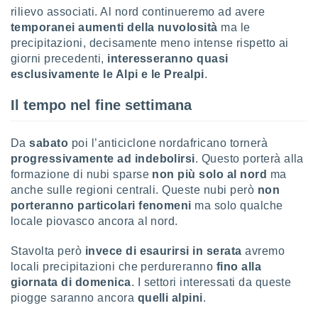
rilievo associati. Al nord continueremo ad avere
re e
e i
temporanei aumenti della nuvolosità
ma le
tilizzare
precipitazioni, decisamente meno intense rispetto ai
ati per la
giorni precedenti,
interesseranno quasi
e dei
esclusivamente le Alpi e le Prealpi
.
.
Il tempo nel fine settimana
izzazione
azione
Da
sabato
poi l’anticiclone nordafricano tornerà
o la
progressivamente ad indebolirsi
. Questo porterà alla
e del
formazione di nubi sparse
non più solo al nord
ma
vo,
anche sulle regioni centrali. Queste nubi però
non
à e
porteranno particolari fenomeni
ma solo qualche
i
locale piovasco ancora al nord.
zzati,
one delle
ni dei
Stavolta però
invece di esaurirsi in serata
avremo
 e degli
locali precipitazioni che perdureranno
fino alla
 ricerche
giornata di domenica
. I settori interessati da queste
ico,
piogge saranno ancora
quelli alpini
.
di