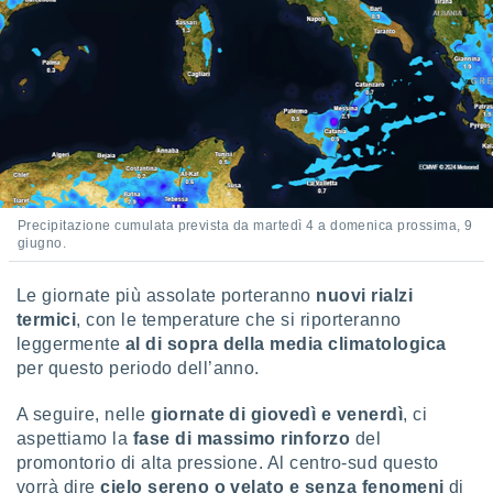
 profili
lezione
cità
izzata,
fili per
izzazione
nuti,
 profili
lezione
uti
Precipitazione cumulata prevista da martedì 4 a domenica prossima, 9
zzati,
giugno.
 le
ni degli
Le giornate più assolate porteranno
nuovi rialzi
 misurare
termici
, con le temperature che si riporteranno
zioni dei
leggermente
al di sopra della media climatologica
,
ere il
per questo periodo dell’anno.
so
A seguire, nelle
giornate di giovedì e venerdì
, ci
he o la
aspettiamo la
fase di massimo rinforzo
del
ione di
promontorio di alta pressione. Al centro-sud questo
enienti
vorrà dire
cielo sereno o velato e senza fenomeni
di
diverse,