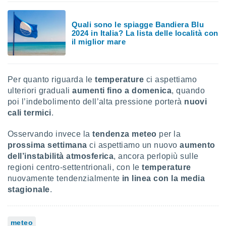
i nostri
Quali sono le spiagge Bandiera Blu
artner
2024 in Italia? La lista delle località con
il miglior mare
Per quanto riguarda le
temperature
ci aspettiamo
ulteriori graduali
aumenti fino a domenica
, quando
poi l’indebolimento dell’alta pressione porterà
nuovi
cali termici
.
Osservando invece la
tendenza meteo
per la
prossima settimana
ci aspettiamo un nuovo
aumento
dell’instabilità atmosferica
, ancora perlopiù sulle
regioni centro-settentrionali, con le
temperature
nuovamente tendenzialmente
in linea con la media
stagionale
.
meteo