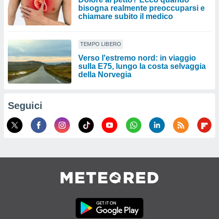
bisogna realmente preoccuparsi e
chiamare subito il medico
TEMPO LIBERO
Verso l'estremo nord: in viaggio
sulla E75, lungo la costa selvaggia
della Norvegia
Seguici