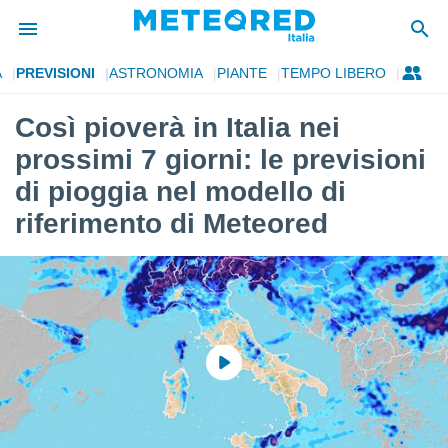
A
PREVISIONI
ASTRONOMIA
PIANTE
TEMPO LIBERO
tiva
rivacy
Così pioverà in Italia nei
ti di
prossimi 7 giorni: le previsioni
net
net)
di pioggia nel modello di
i
riferimento di Meteored
 da
nisti per
 che le
ioni
iano di
È
 a
ito Web
do le
opzioni:
 i