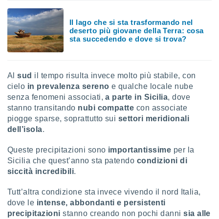
sui cookie
Il lago che si sta trasformando nel
e il tuo
deserto più giovane della Terra: cosa
 in
sta succedendo e dove si trova?
o
 il
Al
sud
il tempo risulta invece molto più stabile, con
azioni
cielo
in prevalenza sereno
e qualche locale nube
kie
senza fenomeni associati,
a parte in Sicilia
, dove
re
stanno transitando
nubi compatte
con associate
le a piè
piogge sparse, soprattutto sui
settori meridionali
 del
to web.
dell’isola
.
Queste precipitazioni sono
importantissime
per la
ATIVA,
Sicilia che quest’anno sta patendo
condizioni di
siccità incredibili
.
e
gie
Tutt’altra condizione sta invece vivendo il nord Italia,
i cookie
dove le
intense, abbondanti e persistenti
ccetti
precipitazioni
stanno creando non pochi danni
sia alle
zione dei