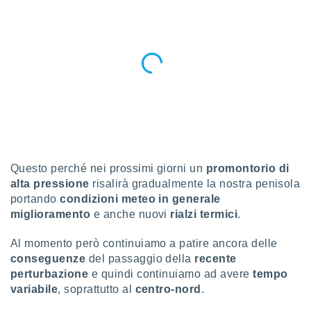
a", è
al sito
ettando
zione di
okie,
dei nostri
che ci
no di
 e
e il
amento
 Web,
Questo perché nei prossimi giorni un
promontorio di
i
alta pressione
risalirà gradualmente la nostra penisola
re un
portando
condizioni meteo in generale
pecifico
miglioramento
e anche nuovi
rialzi termici
.
arti la
à o
i
Al momento però continuiamo a patire ancora delle
zzati
conseguenze
del passaggio della
recente
 di esso.
perturbazione
e quindi continuiamo ad avere
tempo
sultare
variabile
, soprattutto al
centro-nord
.
oni nella