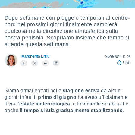
e
amente
Dopo settimane con piogge e temporali al centro-
nord nei prossimi giorni finalmente cambierà
cità
qualcosa nella circolazione atmosferica sulla
izzata,
nostra penisola. Scopriamo insieme che tempo ci
ACCETTA
ulle
attende questa settimana.
E
ioni
CONTINUA
tramite
Margherita Erriu
04/06/2024 11:28
5 min
e simili,
IMPOSTAZIONI
nte di
e la
tività per
re a
Siamo ormai entrati nella
stagione estiva
da alcuni
ontenuti
giorni, infatti il
primo di giugno
ha avuto ufficialmente
ti
il via l’
estate meteorologica
, e finalmente sembra che
 di
anche
il tempo si stia gradualmente stabilizzando
.
senza
sto.
clic sul
 "Accetta