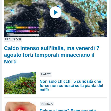
PREVISIONI
Caldo intenso sull’Italia, ma venerdì 7
agosto forti temporali minacciano il
Nord
PIANTE
Non solo chicchi: 5 curiosità che
forse non conosci sulla pianta del
caffè
SCIENZA
Dolore al petto? Ecco quando