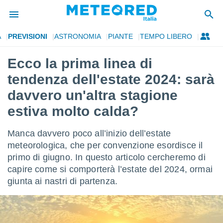
A
PREVISIONI
ASTRONOMIA
PIANTE
TEMPO LIBERO
tiva
rivacy
Ecco la prima linea di
ti di
tendenza dell'estate 2024: sarà
net
net)
davvero un'altra stagione
i
estiva molto calda?
 da
nisti per
 che le
Manca davvero poco all’inizio dell’estate
ioni
meteorologica, che per convenzione esordisce il
iano di
È
primo di giugno. In questo articolo cercheremo di
capire come si comporterà l’estate del 2024, ormai
 a
giunta ai nastri di partenza.
ito Web
do le
opzioni:
 i