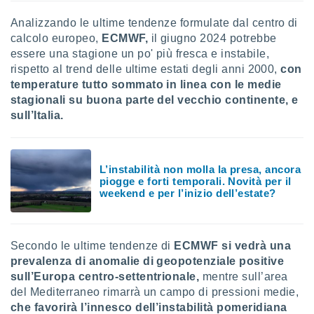
ioni
e
Analizzando le ultime tendenze formulate dal centro di
à non
calcolo europeo,
ECMWF,
il giugno 2024 potrebbe
izzata.
essere una stagione un po' più fresca e instabile,
utare
zione dei
rispetto al trend delle ultime estati degli anni 2000,
con
temperature tutto sommato in linea con le medie
 al
stagionali su buona parte del vecchio continente, e
ito Web
sull’Italia.
questo
ento
 il
L’instabilità non molla la presa, ancora
piogge e forti temporali. Novità per il
weekend e per l’inizio dell’estate?
o
, noi e i
rtner
mo
Secondo le ultime tendenze di
ECMWF si vedrà una
prevalenza di anomalie di geopotenziale positive
tori
sull’Europa centro-settentrionale,
mentre sull’area
o
e simili
del Mediterraneo rimarrà un campo di pressioni medie,
viare,
che favorirà l’innesco dell’instabilità pomeridiana