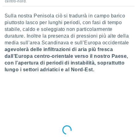
centro-nord.
ioni
" o
tra
sui cookie
Sulla nostra Penisola ciò si tradurrà in campo barico
o sito
piuttosto lasco per lunghi periodi, con fasi di tempo
stabile, caldo e soleggiato non particolarmente
durature. Inoltre la presenza di pressioni più alte della
nostri
media sull’area Scandinava e sull’Europa occidentale
agevolerà delle infiltrazioni di aria più fresca
mo il
dall’Europa centro-orientale verso il nostro Paese,
te
ento dei
con l’apertura di periodi di instabilità, soprattutto
lungo i settori adriatici e al Nord-Est.
re
ioni su
vo e/o
i,
 dati
er la
 della
à, creare
r la
à
izzata,