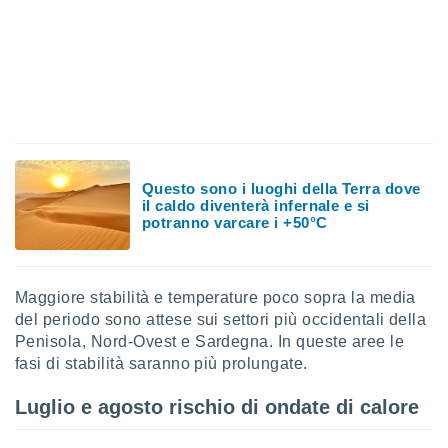
 profili
lezione
cità
izzata,
fili per
izzazione
nuti,
 profili
lezione
Questo sono i luoghi della Terra dove
uti
il caldo diventerà infernale e si
zzati,
potranno varcare i +50°C
 le
ni degli
 misurare
zioni dei
Maggiore stabilità e temperature poco sopra la media
,
del periodo sono attese sui settori più occidentali della
ere il
Penisola, Nord-Ovest e Sardegna. In queste aree le
fasi di stabilità saranno più prolungate.
so
he o la
Luglio e agosto rischio di ondate di calore
ione di
enienti
diverse,