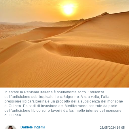
e
amente
cità
izzata,
ACCETTA
ulle
E
ioni
CONTINUA
tramite
e simili,
IMPOSTAZIONI
nte di
e la
tività per
re a
ontenuti
In estate la Penisola Italiana è solitamente sotto l’influenza
ti
dell’anticiclone sub-tropicale libico/algerino. A sua volta, l’alta
 di
pressione libica/algerina è un prodotto della subsidenza del monsone
senza
di Guinea. Episodi di invasione del Mediterraneo centrale da parte
dell’anticiclone libico sono favoriti da fasi molto intense del monsone
sto.
di Guinea.
clic sul
 "Accetta
Daniele Ingemi
23/05/2024 14:05