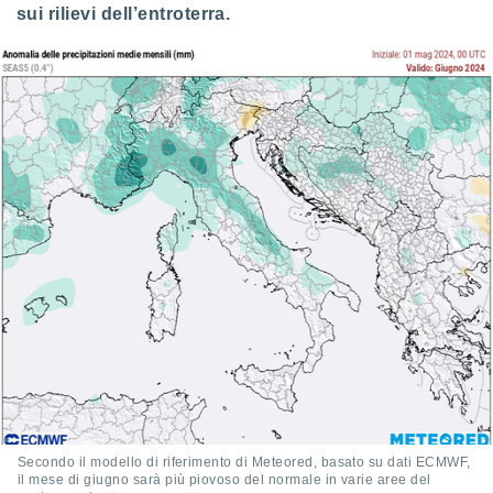
 e
sui rilievi dell’entroterra.
ati
 quali la
a su
ito web,
IP e
tori di
Alcuni
ro
 tuoi dati
 sulla
un
e
, al quale
rti. Per
puoi
il tuo
o o
l
nto dei
ualsiasi
Secondo il modello di riferimento di Meteored, basato su dati ECMWF,
 facendo
il mese di giugno sarà più piovoso del normale in varie aree del