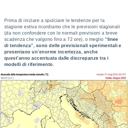
sui cookie
e il tuo
Prima di iniziare a spulciare le tendenze per la
 in
stagione estiva ricordiamo che le previsioni stagionali
o
(da non confondere con le normali previsioni a breve
 il
scadenza che valgono fino a 72 ore), o meglio
“linee
di tendenza”, sono delle previsionali sperimentali e
azioni
presentano un’enorme incertezza, anche
kie
quest’anno accentuata dalle discrepanze tra i
re
le a piè
modelli di riferimento.
 del
to web.
ATIVA,
e
gie
i cookie
ccetti
zione dei