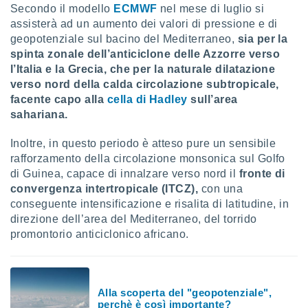
Secondo il modello
ECMWF
nel mese di luglio si
re e
assisterà ad un aumento dei valori di pressione e di
e i
tilizzare
geopotenziale sul bacino del Mediterraneo,
sia per la
ati per la
spinta zonale dell’anticiclone delle Azzorre verso
e dei
l’Italia e la Grecia, che per la naturale dilatazione
.
verso nord della calda circolazione subtropicale,
facente capo alla
cella di Hadley
sull’area
izzazione
sahariana.
azione
Inoltre, in questo periodo è atteso pure un sensibile
o la
rafforzamento della circolazione monsonica sul Golfo
e del
di Guinea, capace di innalzare verso nord il
fronte di
vo,
convergenza intertropicale (ITCZ),
con una
à e
i
conseguente intensificazione e risalita di latitudine, in
zzati,
direzione dell’area del Mediterraneo, del torrido
one delle
promontorio anticiclonico africano.
ni dei
 e degli
 ricerche
ico,
Alla scoperta del "geopotenziale",
di
perchè è così importante?