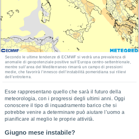
puoi
re ad
 al
ito web
et. In
aso ti
mo che
installati
okie
i per
Secondo le ultime tendenze di ECMWF si vedrà una prevalenza di
anomalie di geopotenziale positive sull’Europa centro-settentrionale,
 la
mentre sull’area del Mediterraneo rimarrà un campo di pressioni
one nel
medie, che favorirà l’innesco dell’instabilità pomeridiana sui rilievi
 non
dell’entroterra.
utilizzati
er
Esse rappresentano quello che sarà il futuro della
e il
meteorologia, con i progressi degli ultimi anni. Oggi
amento o
rare
conoscere il tipo di inquadramento barico che si
à o
potrebbe venire a determinare può aiutare l’uomo a
i
pianificare al meglio le proprie attività.
zzati,
 potrai
Giugno mese instabile?
are