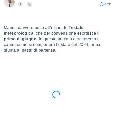
a", è
8 min
al sito
ettando
zione di
okie,
Manca davvero poco all’inizio dell’
estate
dei nostri
meteorologica,
che per convenzione esordisce il
che ci
primo di giugno
. In questo articolo cercheremo di
no di
capire come si comporterà l’estate del 2024, ormai
 e
giunta ai nastri di partenza.
e il
amento
 Web,
i
re un
pecifico
arti la
à o
i
zzati
 di esso.
sultare
oni nella