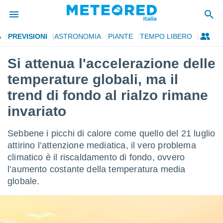
A
PREVISIONI
ASTRONOMIA
PIANTE
TEMPO LIBERO
tiva
rivacy
Si attenua l'accelerazione delle
ti di
temperature globali, ma il
net
net)
trend di fondo al rialzo rimane
i
invariato
 da
nisti per
 che le
Sebbene i picchi di calore come quello del 21 luglio
ioni
attirino l’attenzione mediatica, il vero problema
iano di
È
climatico è il riscaldamento di fondo, ovvero
l’aumento costante della temperatura media
 a
globale.
ito Web
do le
opzioni:
 i