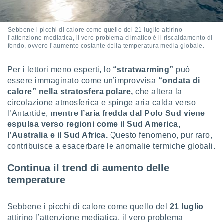
 e
ati
 quali la
a su
Sebbene i picchi di calore come quello del 21 luglio attirino
l’attenzione mediatica, il vero problema climatico è il riscaldamento di
ito web,
fondo, ovvero l’aumento costante della temperatura media globale.
IP e
tori di
Alcuni
Per i lettori meno esperti, lo
“stratwarming”
può
essere immaginato come un’improvvisa
“ondata di
ro
calore” nella stratosfera polare,
che altera la
 tuoi dati
circolazione atmosferica e spinge aria calda verso
 sulla
l’Antartide,
mentre l’aria fredda dal Polo Sud viene
un
espulsa verso regioni come il Sud America,
e
, al quale
l’Australia e il Sud Africa.
Questo fenomeno, pur raro,
rti. Per
contribuisce a esacerbare le anomalie termiche globali.
puoi
il tuo
Continua il trend di aumento delle
o o
temperature
l
nto dei
ualsiasi
Sebbene i picchi di calore come quello del
21 luglio
 facendo
attirino l’attenzione mediatica, il vero problema