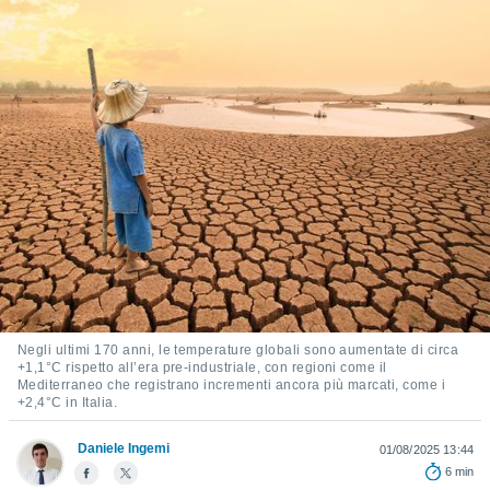
e
amente
cità
izzata,
ACCETTA
ulle
E
ioni
CONTINUA
tramite
e simili,
IMPOSTAZIONI
nte di
e la
tività per
re a
ontenuti
Negli ultimi 170 anni, le temperature globali sono aumentate di circa
ti
+1,1°C rispetto all’era pre-industriale, con regioni come il
 di
Mediterraneo che registrano incrementi ancora più marcati, come i
senza
+2,4°C in Italia.
sto.
Daniele Ingemi
01/08/2025 13:44
clic sul
6 min
 "Accetta