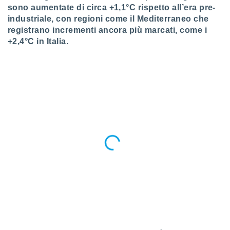
 profili
sono aumentate di circa +1,1°C rispetto all’era pre-
lezione
industriale, con regioni come il Mediterraneo che
cità
registrano incrementi ancora più marcati, come i
izzata,
+2,4°C in Italia.
fili per
izzazione
nuti,
 profili
lezione
uti
zzati,
 le
ni degli
 misurare
zioni dei
,
ere il
so
he o la
ione di
enienti
diverse,