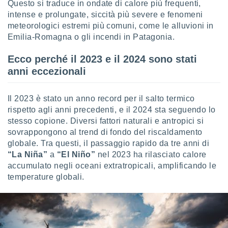
Questo si traduce in ondate di calore più frequenti,
re e
intense e prolungate, siccità più severe e fenomeni
e i
meteorologici estremi più comuni, come le alluvioni in
tilizzare
Emilia-Romagna o gli incendi in Patagonia.
ati per la
e dei
.
Ecco perché il 2023 e il 2024 sono stati
anni eccezionali
izzazione
Il 2023 è stato un anno record per il salto termico
azione
rispetto agli anni precedenti, e il 2024 sta seguendo lo
o la
stesso copione. Diversi fattori naturali e antropici si
e del
vo,
sovrappongono al trend di fondo del riscaldamento
à e
globale. Tra questi, il passaggio rapido da tre anni di
i
“La Niña”
a
“El Niño”
nel 2023 ha rilasciato calore
zzati,
accumulato negli oceani extratropicali, amplificando le
one delle
temperature globali.
ni dei
 e degli
 ricerche
ico,
di