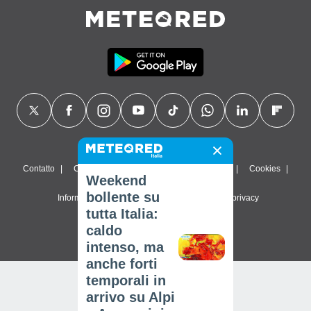
Contatto
Chi siamo
FAQ
Termini di utilizzo
Cookies
Weekend
bollente su
Informativa sulla privacy
Impostazioni sulla privacy
tutta Italia:
© 2026 Meteored. Tutti i diritti riservati
caldo
intenso, ma
anche forti
temporali in
arrivo su Alpi