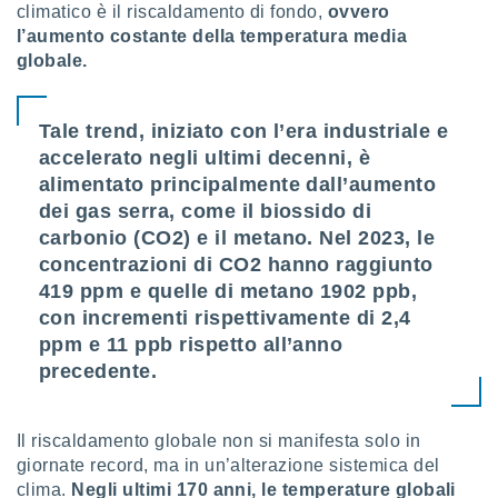
climatico è il riscaldamento di fondo,
ovvero
ioni
" o
tra
l’aumento costante della temperatura media
sui cookie
globale.
o sito
Tale trend, iniziato con l’era industriale e
nostri
accelerato negli ultimi decenni, è
alimentato principalmente dall’aumento
mo il
te
dei gas serra, come il biossido di
ento dei
carbonio (CO2) e il metano. Nel 2023, le
concentrazioni di CO2 hanno raggiunto
re
419 ppm e quelle di metano 1902 ppb,
ioni su
con incrementi rispettivamente di 2,4
vo e/o
i,
ppm e 11 ppb rispetto all’anno
 dati
precedente.
er la
 della
à, creare
Il riscaldamento globale non si manifesta solo in
r la
giornate record, ma in un’alterazione sistemica del
à
izzata,
clima.
Negli ultimi 170 anni, le temperature globali