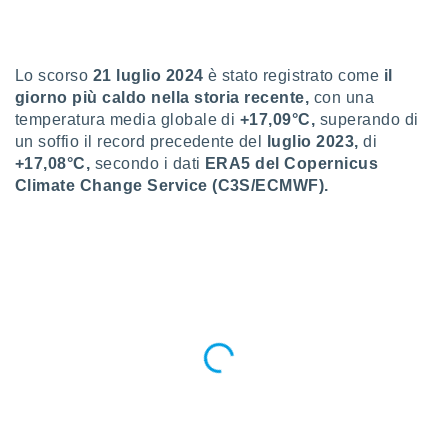
a", è
al sito
ettando
Lo scorso
21 luglio 2024
è stato registrato come
il
zione di
giorno più caldo nella storia recente,
con una
okie,
temperatura media globale di
+17,09°C,
superando di
dei nostri
che ci
un soffio il record precedente del
luglio 2023,
di
no di
+17,08°C,
secondo i dati
ERA5 del Copernicus
 e
Climate Change Service (C3S/ECMWF).
e il
amento
 Web,
i
re un
pecifico
arti la
à o
i
zzati
 di esso.
sultare
oni nella