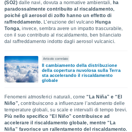
(SO2)
dalle navi, dovuta a normative ambientali,
ha
paradossalmente contribuito al riscaldamento,
poiché gli aerosol di zolfo hanno un effetto di
raffreddamento.
L’eruzione del vulcano
Hunga
Tonga,
invece, sembra avere un impatto trascurabile,
con il suo contributo al riscaldamento, ben bilanciato
dal raffreddamento indotto dagli aerosol vulcanici.
Articolo correlato
Il cambiamento della distribuzione
della copertura nuvolosa sulla Terra
sta accelerando il riscaldamento
globale
Fenomeni atmosferici naturali, come
“La Niña” e “El
Niño”,
contribuiscono a influenzare l’andamento delle
temperature globali, su scale e intervalli di tempo brevi.
Più nello specifico “El Niño” contribuisce ad
accelerare il riscaldamento globale, mentre “La
Niña” favorisce un rallentamento del riscaldamento.