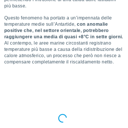
puoi
più basse.
re ad
 al
Questo fenomeno ha portato a un’impennata delle
ito web
temperature medie sull’Antartide,
con anomalie
et. In
positive che, nel settore orientale, potrebbero
aso ti
mo che
raggiungere una media di quasi +8°C in sette giorni.
installati
Al contempo, le aree marine circostanti registrano
okie
temperature più basse a causa della ridistribuzione del
i per
calore atmosferico, un processo che però non riesce a
 la
compensare completamente il riscaldamento netto.
one nel
 non
utilizzati
er
e il
amento o
rare
à o
i
zzati,
 potrai
are