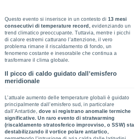
sui cookie
e il tuo
Questo evento si inserisce in un contesto di
13 mesi
 in
consecutivi di temperature record,
evidenziando un
trend climatico preoccupante. Tuttavia, mentre i picchi
o
di calore estremi catturano l’attenzione, il vero
 il
problema rimane il riscaldamento di fondo, un
azioni
fenomeno costante e inesorabile che continua a
kie
trasformare il clima globale.
re
le a piè
Il picco di caldo guidato dall’emisfero
 del
meridionale
to web.
L’attuale aumento delle temperature globali è guidato
ATIVA,
principalmente dall’emisfero sud, in particolare
dall’Antartide,
dove si registrano anomalie termiche
e
gie
significative. Un raro evento di stratwarming
i cookie
(riscaldamento stratosferico improvviso, o SSW) sta
ccetti
destabilizzando il vortice polare antartico,
zione dei
permettendo l’intrusione di aria calda dalle latitudini