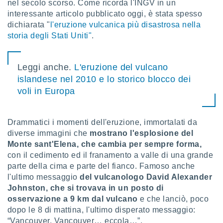
 e
nel secolo scorso. Come ricorda l'INGV in un
ati
interessante articolo pubblicato oggi, è stata spesso
 quali la
dichiarata "
l'eruzione vulcanica più disastrosa nella
a su
storia degli Stati Uniti"
.
ito web,
IP e
tori di
Leggi anche.
L'eruzione del vulcano
Alcuni
islandese nel 2010 e lo storico blocco dei
ro
voli in Europa
 tuoi dati
 sulla
un
Drammatici i momenti dell'eruzione, immortalati da
e
diverse immagini che
mostrano l'esplosione del
, al quale
rti. Per
Monte sant'Elena, che cambia per sempre forma,
puoi
con il cedimento ed il franamento a valle di una grande
il tuo
parte della cima e parte del fianco. Famoso anche
o o
l'ultimo messaggio
del vulcanologo David Alexander
l
Johnston, che si trovava in un posto di
nto dei
osservazione a 9 km dal vulcano
e che lanciò, poco
ualsiasi
dopo le 8 di mattina, l'ultimo disperato messaggio:
 facendo
“Vancouver, Vancouver… eccola…”.