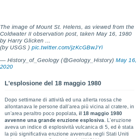
ioni
e
à non
izzata.
utare
The image of Mount St. Helens, as viewed from the
zione dei
Coldwater II observation post, taken May 16, 1980
by Harry Glicken ...
 al
(by USGS )
pic.twitter.com/jzKcGBwJYi
ito Web
questo
— History_of_Geology (@Geology_History)
May 16,
ento
 il
2020
L'esplosione del 18 maggio 1980
o
, noi e i
rtner
Dopo settimane di attività ed una allerta rossa che
mo
allontanava le persone dall'area più vicina al cratere, in
un'area peraltro poco popolata,
il 18 maggio 1980
tori
avvenne una grande eruzione esplosiva
. L'eruzione
o
aveva un indice di esplosività vulcanica di 5, ed è stata
e simili
la più significativa eruzione avvenuta negli Stati Uniti
viare,