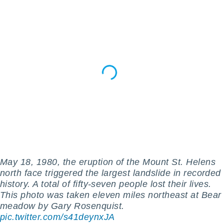
 profili
lezione
cità
izzata,
fili per
izzazione
nuti,
 profili
lezione
uti
zzati,
 le
ni degli
 misurare
zioni dei
,
May 18, 1980, the eruption of the Mount St. Helens
ere il
north face triggered the largest landslide in recorded
history. A total of fifty-seven people lost their lives.
so
This photo was taken eleven miles northeast at Bear
he o la
ione di
meadow by Gary Rosenquist.
enienti
pic.twitter.com/s41deynxJA
diverse,