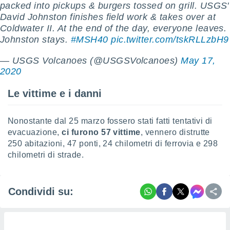
packed into pickups & burgers tossed on grill. USGS'
David Johnston finishes field work & takes over at
i nostri
artner
Coldwater II. At the end of the day, everyone leaves.
Johnston stays.
#MSH40
pic.twitter.com/tskRLLzbH9
— USGS Volcanoes (@USGSVolcanoes)
May 17,
2020
Le vittime e i danni
Nonostante dal 25 marzo fossero stati fatti tentativi di
evacuazione,
ci furono 57 vittime
, vennero distrutte
250 abitazioni, 47 ponti, 24 chilometri di ferrovia e 298
chilometri di strade.
Condividi su: