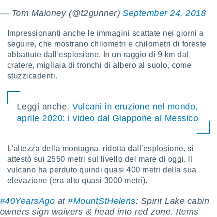
re e
— Tom Maloney (@t2gunner)
September 24, 2018
e i
tilizzare
Impressionanti anche le immagini scattate nei giorni a
ati per la
seguire, che mostrano chilometri e chilometri di foreste
e dei
abbattute dall'esplosione. In un raggio di 9 km dal
.
cratere, migliaia di tronchi di albero al suolo, come
stuzzicadenti.
izzazione
azione
Leggi anche.
Vulcani in eruzione nel mondo,
o la
e del
aprile 2020: i video dal Giappone al Messico
vo,
à e
i
L'altezza della montagna, ridotta dall'esplosione, si
zzati,
attestò sui 2550 metri sul livello del mare di oggi. Il
one delle
vulcano ha perduto quindi quasi 400 metri della sua
ni dei
 e degli
elevazione (era alto quasi 3000 metri).
 ricerche
ico,
#40YearsAgo
at
#MountStHelens
: Spirit Lake cabin
di
owners sign waivers & head into red zone. Items