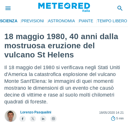
SCIENZA
PREVISIONI
ASTRONOMIA
PIANTE
TEMPO LIBERO
tiva
rivacy
18 maggio 1980, 40 anni dalla
ti di
mostruosa eruzione del
net
net)
vulcano St Helens
i
 da
Il 18 maggio del 1980 si verificava negli Stati Uniti
nisti per
 che le
d'America la catastrofica esplosione del vulcano
ioni
Monte Sant'Elena: le immagini di quei momenti
iano di
mostrano le dimensioni di un evento che causò
È
decine di vittime e rase al suolo molti chilometri
 a
quadrati di foreste.
ito Web
do le
Lorenzo Pasqualini
18/05/2020 14:21
opzioni:
5 min
 i