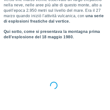
puoi
nella neve, nelle aree più alte di questo monte, alto a
re ad
quell'epoca 2.950 metri sul livello del mare. Era il 27
 al
marzo quando iniziò l'attività vulcanica, con
una serie
ito web
di esplosioni freatiche dal vertice.
et. In
aso ti
mo che
Qui sotto, come si presentava la montagna prima
installati
dell'esplosione del 18 maggio 1980.
okie
i per
 la
one nel
 non
utilizzati
er
e il
amento o
rare
à o
i
zzati,
 potrai
are