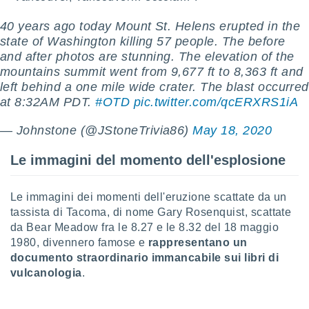
ioni
" o
tra
40 years ago today Mount St. Helens erupted in the
sui cookie
state of Washington killing 57 people. The before
o sito
and after photos are stunning. The elevation of the
mountains summit went from 9,677 ft to 8,363 ft and
left behind a one mile wide crater. The blast occurred
nostri
at 8:32AM PDT.
#OTD
pic.twitter.com/qcERXRS1iA
mo il
te
— Johnstone (@JStoneTrivia86)
May 18, 2020
ento dei
Le immagini del momento dell'esplosione
re
ioni su
Le immagini dei momenti dell'eruzione scattate da un
vo e/o
i,
tassista di Tacoma, di nome Gary Rosenquist, scattate
 dati
da Bear Meadow fra le 8.27 e le 8.32 del 18 maggio
er la
1980, divennero famose e
rappresentano un
 della
documento straordinario immancabile sui libri di
à, creare
vulcanologia
.
r la
à
izzata,