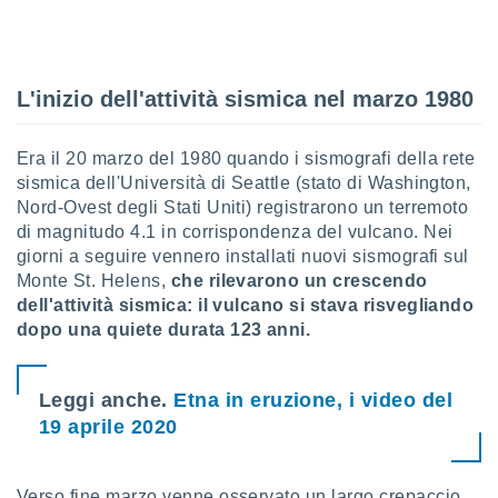
sui cookie
e il tuo
 in
L'inizio dell'attività sismica nel marzo 1980
o
 il
Era il 20 marzo del 1980 quando i sismografi della rete
sismica dell'Università di Seattle (stato di Washington,
azioni
kie
Nord-Ovest degli Stati Uniti) registrarono un terremoto
re
di magnitudo 4.1 in corrispondenza del vulcano. Nei
le a piè
giorni a seguire vennero installati nuovi sismografi sul
 del
Monte St. Helens,
che rilevarono un crescendo
to web.
dell'attività sismica: il vulcano si stava risvegliando
dopo una quiete durata 123 anni.
ATIVA,
Leggi anche.
Etna in eruzione, i video del
e
gie
19 aprile 2020
i cookie
ccetti
zione dei
Verso fine marzo venne osservato un largo crepaccio