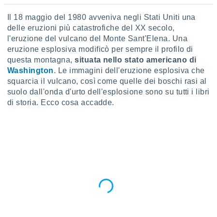
a", è
Il 18 maggio del 1980 avveniva negli Stati Uniti una
al sito
delle eruzioni più catastrofiche del XX secolo,
ettando
l'eruzione del vulcano del Monte Sant'Elena. Una
zione di
eruzione esplosiva modificò per sempre il profilo di
okie,
dei nostri
questa montagna,
situata nello stato americano di
che ci
Washington
. Le immagini dell'eruzione esplosiva che
no di
squarcia il vulcano, così come quelle dei boschi rasi al
 e
suolo dall'onda d'urto dell'esplosione sono su tutti i libri
e il
di storia. Ecco cosa accadde.
amento
 Web,
i
re un
pecifico
arti la
à o
i
zzati
 di esso.
sultare
oni nella