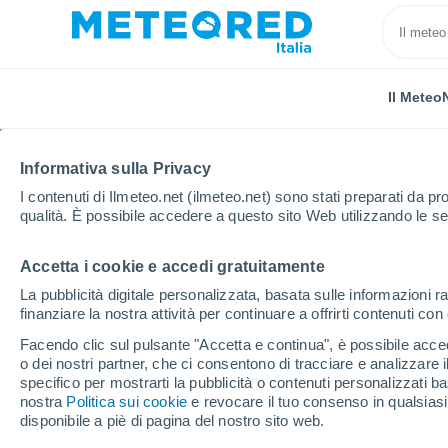
Il Meteo
TUTTE
ATTUALITÀ
SCIENZA
PREVISIONI
ASTRON
Informativa sulla Privacy
I contenuti di Ilmeteo.net (ilmeteo.net) sono stati preparati da pro
qualità. È possibile accedere a questo sito Web utilizzando le se
Accetta i cookie e accedi gratuitamente
La pubblicità digitale personalizzata, basata sulle informazioni ra
finanziare la nostra attività per continuare a offrirti contenuti co
Home
Notizie
Scienza
Arcobaleni, dov'è il migl
Facendo clic sul pulsante "Accetta e continua", è possibile accede
o dei nostri partner, che ci consentono di tracciare e analizzare
specifico per mostrarti la pubblicità o contenuti personalizzati b
Arcobaleni, dov'è il m
nostra
Politica sui cookie
e revocare il tuo consenso in qualsia
disponibile a piè di pagina del nostro sito web.
per vederli?