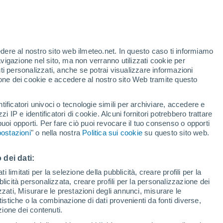
i ha affermato che queste isole sono il
li arcobaleni. Questi colorati fenomeni
a cultura hawaiana.
edere al nostro sito web ilmeteo.net. In questo caso ti informiamo
avigazione nel sito, ma non verranno utilizzati cookie per
i personalizzati, anche se potrai visualizzare informazioni
azione dei cookie e accedere al nostro sito Web tramite questo
tificatori univoci o tecnologie simili per archiviare, accedere e
zzi IP e identificatori di cookie. Alcuni fornitori potrebbero trattare
 puoi opporti. Per fare ciò puoi revocare il tuo consenso o opporti
ostazioni
" o nella nostra
Politica sui cookie
su questo sito web.
 dei dati:
 limitati per la selezione della pubblicità, creare profili per la
bblicità personalizzata, creare profili per la personalizzazione dei
izzati, Misurare le prestazioni degli annunci, misurare le
istiche o la combinazione di dati provenienti da fonti diverse,
ezione dei contenuti.