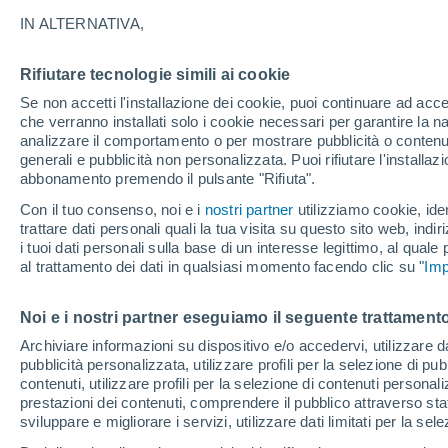
IN ALTERNATIVA,
Uno scienziato atmosferico delle Hawai
posto migliore sulla Terra per vedere g
Rifiutare tecnologie simili ai cookie
meteo hanno un posto particolare nell
Se non accetti l'installazione dei cookie, puoi continuare ad acc
che verranno installati solo i cookie necessari per garantire la n
analizzare il comportamento o per mostrare pubblicità o contenut
generali e pubblicità non personalizzata. Puoi rifiutare l'install
abbonamento premendo il pulsante "Rifiuta".
Con il tuo consenso, noi e i
nostri partner
utilizziamo cookie, iden
trattare dati personali quali la tua visita su questo sito web, indiri
i tuoi dati personali sulla base di un interesse legittimo, al quale
al trattamento dei dati in qualsiasi momento facendo clic su "
Imp
Noi e i nostri partner eseguiamo il seguente trattamento
Archiviare informazioni su dispositivo e/o accedervi, utilizzare dati
pubblicità personalizzata, utilizzare profili per la selezione di pu
contenuti, utilizzare profili per la selezione di contenuti personal
prestazioni dei contenuti, comprendere il pubblico attraverso stat
sviluppare e migliorare i servizi, utilizzare dati limitati per la sel