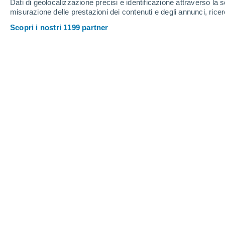
Dati di geolocalizzazione precisi e identificazione attraverso la s
misurazione delle prestazioni dei contenuti e degli annunci, ricer
Scopri i nostri 1199 partner
Hawaii è considerato il miglior luogo al mondo per gli arc
Catherine Early
30/0
Meteored Regno Unito
Le Hawaii sono famose per gli arcob
sui nomi delle squadre sportive hawaian
L'importanza culturale degli arcobale
isolani
, che ha una moltitudine di paro
tipo di fenomeni meteorologici alle
Ha