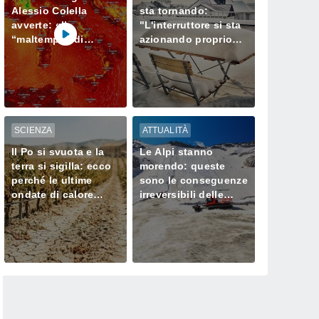
Alessio Colella
sta tornando:
avverte: «Il
"L'interruttore si sta
“maltempo” di
azionando proprio
agosto continuerà
ora" – ecco cosa ci
ancora a lungo»
aspetta in inverno
SCIENZA
ATTUALITÀ
Il Po si svuota e la
Le Alpi stanno
terra si sigilla: ecco
morendo: queste
perché le ultime
sono le conseguenze
ondate di calore
irreversibili delle
stanno
ondate di calore sui
prosciugando il Nord
loro ghiacciai