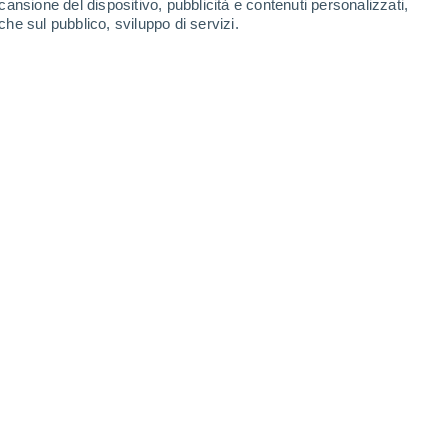
cansione del dispositivo, pubblicità e contenuti personalizzati,
che sul pubblico, sviluppo di servizi.
obaleni.
3/2021 07:00
4 min
aleni
: compaiono sulle targhe dei veicoli,
e e sulle attività commerciali locali.
ni si riflette anche nella lingua degli
le e frasi per descrivere la varietà di questo
waii
.