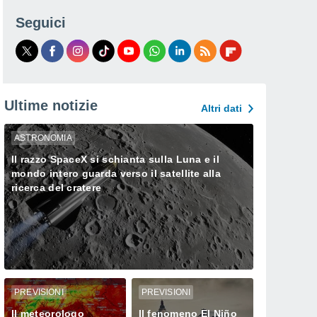
Seguici
Ultime notizie
Altri dati
ASTRONOMIA
Il razzo SpaceX si schianta sulla Luna e il
mondo intero guarda verso il satellite alla
ricerca del cratere
PREVISIONI
PREVISIONI
Il meteorologo
Il fenomeno El Niño