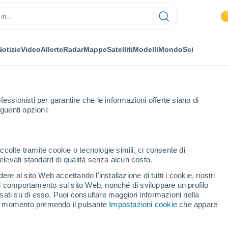
Notizie
Video
Allerte
Radar
Mappe
Satelliti
Modelli
Mondo
Sci
OMIA
PIANTE
TEMPO LIBERO
fessionisti per garantire che le informazioni offerte siano di
guenti opzioni:
ccolte tramite cookie o tecnologie simili, ci consente di
n elevati standard di qualità senza alcun costo.
ior luogo del mondo per vederli?
re al sito Web accettando l'installazione di tutti i cookie, nostri
 il comportamento sul sito Web, nonché di sviluppare un profilo
asati su di esso. Puoi consultare maggiori informazioni nella
iglior luogo del mondo
si momento premendo il pulsante
Impostazioni cookie
che appare