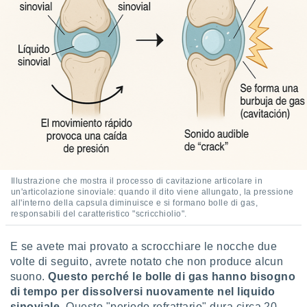
ioni
e
à non
izzata.
utare
zione dei
 al
ito Web
questo
ento
 il
Illustrazione che mostra il processo di cavitazione articolare in
o
un'articolazione sinoviale: quando il dito viene allungato, la pressione
all'interno della capsula diminuisce e si formano bolle di gas,
, noi e i
responsabili del caratteristico "scricchiolio".
rtner
mo
E se avete mai provato a scrocchiare le nocche due
tori
volte di seguito, avrete notato che non produce alcun
o
suono.
Questo perché le bolle di gas hanno bisogno
e simili
di tempo per dissolversi nuovamente nel liquido
viare,
sinoviale.
Questo "periodo refrattario" dura circa 20