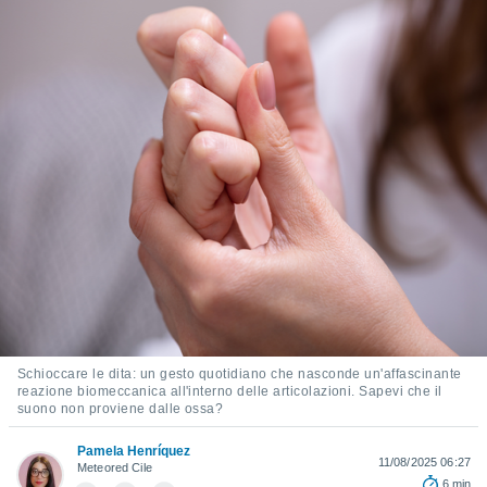
e
amente
cità
izzata,
ACCETTA
ulle
E
ioni
CONTINUA
tramite
e simili,
IMPOSTAZIONI
nte di
e la
tività per
re a
ontenuti
ti
Schioccare le dita: un gesto quotidiano che nasconde un'affascinante
 di
reazione biomeccanica all'interno delle articolazioni. Sapevi che il
senza
suono non proviene dalle ossa?
sto.
Pamela Henríquez
clic sul
11/08/2025 06:27
Meteored Cile
 "Accetta
6 min