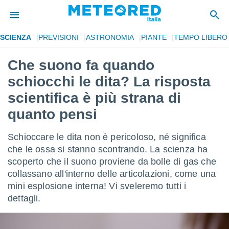
SCIENZA
PREVISIONI
ASTRONOMIA
PIANTE
TEMPO LIBERO
tiva
rivacy
Che suono fa quando
ti di
schiocchi le dita? La risposta
net
net)
scientifica è più strana di
i
quanto pensi
 da
nisti per
 che le
Schioccare le dita non è pericoloso, né significa
ioni
che le ossa si stanno scontrando. La scienza ha
iano di
È
scoperto che il suono proviene da bolle di gas che
collassano all'interno delle articolazioni, come una
 a
mini esplosione interna! Vi sveleremo tutti i
ito Web
dettagli.
do le
opzioni:
 i