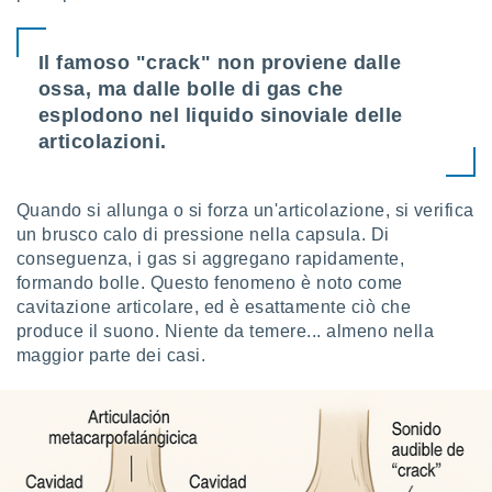
puoi
re ad
 al
Il famoso "crack" non proviene dalle
ito web
ossa, ma dalle bolle di gas che
et. In
esplodono nel liquido sinoviale delle
aso ti
articolazioni.
mo che
installati
okie
i per
Quando si allunga o si forza un'articolazione, si verifica
 la
un brusco calo di pressione nella capsula. Di
one nel
conseguenza, i gas si aggregano rapidamente,
 non
formando bolle. Questo fenomeno è noto come
utilizzati
cavitazione articolare, ed è esattamente ciò che
er
e il
produce il suono. Niente da temere... almeno nella
amento o
maggior parte dei casi.
rare
à o
i
zzati,
 potrai
are