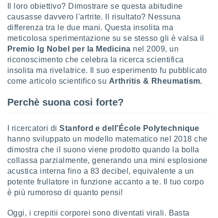
 profili
Il loro obiettivo? Dimostrare se questa abitudine
lezione
causasse davvero l'artrite. Il risultato? Nessuna
cità
differenza tra le due mani. Questa insolita ma
izzata,
meticolosa sperimentazione su se stesso gli è valsa il
fili per
Premio Ig Nobel per la Medicina
nel 2009, un
riconoscimento che celebra la ricerca scientifica
izzazione
nuti,
insolita ma rivelatrice. Il suo esperimento fu pubblicato
 profili
come articolo scientifico su
Arthritis & Rheumatism.
lezione
uti
Perchè suona cosi forte?
zzati,
 le
ni degli
I ricercatori di
Stanford e dell'École Polytechnique
 misurare
hanno sviluppato un modello matematico nel 2018 che
zioni dei
dimostra che il suono viene prodotto quando la bolla
,
collassa parzialmente, generando una mini esplosione
ere il
acustica interna fino a 83 decibel, equivalente a un
so
potente frullatore in funzione accanto a te. Il tuo corpo
he o la
è più rumoroso di quanto pensi!
ione di
enienti
Oggi, i crepitii corporei sono diventati virali. Basta
diverse,