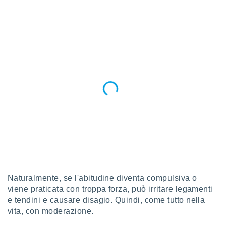
ioni
" o
tra
sui cookie
o sito
nostri
mo il
te
ento dei
re
ioni su
vo e/o
i,
 dati
er la
Naturalmente, se l'abitudine diventa compulsiva o
 della
viene praticata con troppa forza, può irritare legamenti
à, creare
e tendini e causare disagio. Quindi, come tutto nella
r la
vita, con moderazione.
à
izzata,