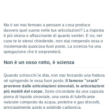
sui cookie
e il tuo
 in
Ma ti sei mai fermato a pensare a cosa produce
o
davvero quel suono nelle tue articolazioni? La risposta
 il
è più strana e affascinante di quanto sembri. E no, nel
azioni
caso te lo stessi chiedendo, non stai rompendo ossa o
kie
risistemando qualcosa fuori posto. La scienza ha una
re
spiegazione che ti sorprenderà.
le a piè
 del
Non è un osso rotto, è scienza
to web.
Quando schiocchi le dita, non stai forzando una frattura
ATIVA,
né spingendo le ossa fuori posto.
Il famoso "crack"
proviene dalle articolazioni sinoviali, le articolazioni
e
più mobili del corpo.
Sono circondate da una capsula
gie
i cookie
piena di liquido sinoviale, una sorta di lubrificante
naturale composto da acqua, proteine e gas disciolti,
ccetti
principalmente azoto e anidride carbonica.
zione dei