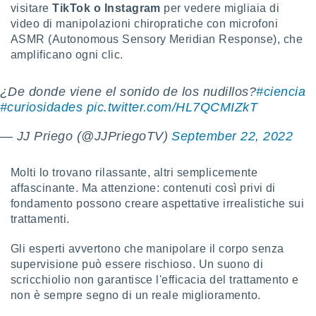
visitare
TikTok o Instagram
per vedere migliaia di
re e
video di manipolazioni chiropratiche con microfoni
e i
ASMR (Autonomous Sensory Meridian Response), che
tilizzare
ati per la
amplificano ogni clic.
e dei
.
¿De donde viene el sonido de los nudillos?
#ciencia
#curiosidades
pic.twitter.com/HL7QCMIZkT
izzazione
— JJ Priego (@JJPriegoTV)
September 22, 2022
azione
o la
e del
Molti lo trovano rilassante, altri semplicemente
vo,
affascinante. Ma attenzione: contenuti così privi di
à e
fondamento possono creare aspettative irrealistiche sui
i
trattamenti.
zzati,
one delle
Gli esperti avvertono che manipolare il corpo senza
ni dei
 e degli
supervisione può essere rischioso. Un suono di
 ricerche
scricchiolio non garantisce l'efficacia del trattamento e
ico,
non è sempre segno di un reale miglioramento.
di