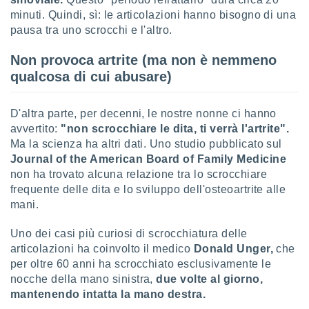
 e
minuti. Quindi, sì: le articolazioni hanno bisogno di una
ati
 quali la
pausa tra uno scrocchi e l'altro.
a su
ito web,
Non provoca artrite (ma non è nemmeno
IP e
qualcosa di cui abusare)
tori di
Alcuni
D'altra parte, per decenni, le nostre nonne ci hanno
ro
avvertito:
"non scrocchiare le dita, ti verrà l'artrite".
 tuoi dati
Ma la scienza ha altri dati. Uno studio pubblicato sul
 sulla
Journal of the American Board of Family Medicine
un
e
non ha trovato alcuna relazione tra lo scrocchiare
, al quale
frequente delle dita e lo sviluppo dell'osteoartrite alle
rti. Per
mani.
puoi
il tuo
Uno dei casi più curiosi di scrocchiatura delle
o o
articolazioni ha coinvolto il medico
Donald Unger,
che
l
per oltre 60 anni ha scrocchiato esclusivamente le
nto dei
ualsiasi
nocche della mano sinistra,
due volte al giorno,
 facendo
mantenendo intatta la mano destra.