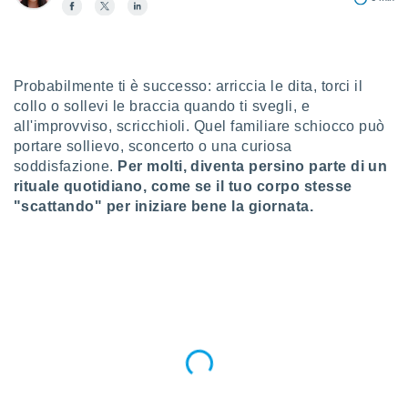
a", è
al sito
ettando
zione di
Probabilmente ti è successo: arriccia le dita, torci il
okie,
collo o sollevi le braccia quando ti svegli, e
dei nostri
all'improvviso, scricchioli. Quel familiare schiocco può
che ci
no di
portare sollievo, sconcerto o una curiosa
 e
soddisfazione.
Per molti, diventa persino parte di un
e il
rituale quotidiano, come se il tuo corpo stesse
amento
"scattando" per iniziare bene la giornata.
 Web,
i
re un
pecifico
arti la
à o
i
zzati
 di esso.
sultare
oni nella