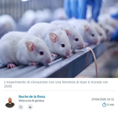
e
amente
cità
izzata,
ACCETTA
ulle
E
ioni
CONTINUA
tramite
e simili,
IMPOSTAZIONI
nte di
e la
tività per
re a
ontenuti
L'esperimento di clonazione con una femmina di topo è iniziato nel
ti
2005.
 di
senza
Nacho de la Rosa
07/04/2026 19:11
Meteored Argentina
sto.
6 min
clic sul
 "Accetta