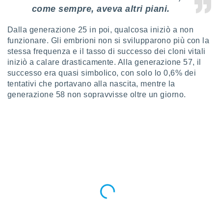
 e
come sempre, aveva altri piani.
ati
 quali la
Dalla generazione 25 in poi, qualcosa iniziò a non
a su
ito web,
funzionare. Gli embrioni non si svilupparono più con la
IP e
stessa frequenza e il tasso di successo dei cloni vitali
tori di
iniziò a calare drasticamente. Alla generazione 57, il
Alcuni
successo era quasi simbolico, con solo lo 0,6% dei
tentativi che portavano alla nascita, mentre la
ro
generazione 58 non sopravvisse oltre un giorno.
 tuoi dati
 sulla
un
e
, al quale
rti. Per
puoi
il tuo
o o
l
nto dei
ualsiasi
 facendo