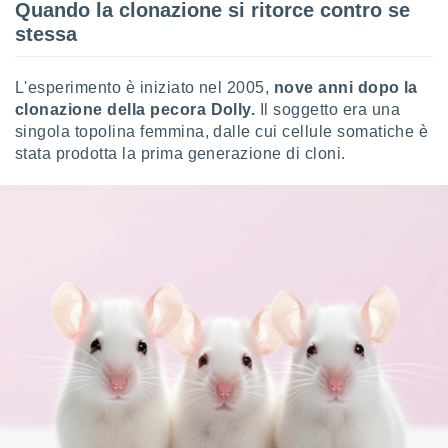
Quando la clonazione si ritorce contro se
puoi
stessa
re ad
 al
ito web
L'esperimento è iniziato nel 2005,
nove anni dopo la
et. In
aso ti
clonazione della pecora Dolly.
Il soggetto era una
mo che
singola topolina femmina, dalle cui cellule somatiche è
installati
stata prodotta la prima generazione di cloni.
okie
i per
 la
one nel
 non
utilizzati
er
e il
amento o
rare
à o
i
zzati,
 potrai
are