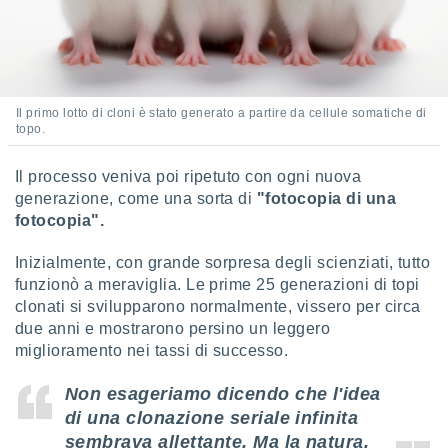
ioni
e
à non
izzata.
utare
zione dei
Il primo lotto di cloni è stato generato a partire da cellule somatiche di
topo.
 al
ito Web
questo
Il processo veniva poi ripetuto con ogni nuova
ento
generazione, come una sorta di
"fotocopia di una
 il
fotocopia".
Inizialmente, con grande sorpresa degli scienziati, tutto
o
funzionò a meraviglia. Le prime 25 generazioni di topi
, noi e i
clonati si svilupparono normalmente, vissero per circa
rtner
due anni e mostrarono persino un leggero
mo
miglioramento nei tassi di successo.
tori
Non esageriamo dicendo che l'idea
o
e simili
di una clonazione seriale infinita
viare,
sembrava allettante. Ma la natura,