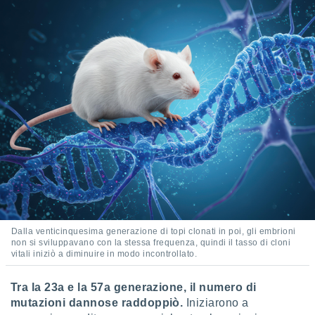
 profili
lezione
cità
izzata,
fili per
izzazione
nuti,
 profili
lezione
uti
zzati,
 le
ni degli
 misurare
zioni dei
,
Dalla venticinquesima generazione di topi clonati in poi, gli embrioni
ere il
non si sviluppavano con la stessa frequenza, quindi il tasso di cloni
vitali iniziò a diminuire in modo incontrollato.
so
he o la
Tra la 23a e la 57a generazione, il numero di
ione di
enienti
mutazioni dannose raddoppiò.
Iniziarono a
diverse,