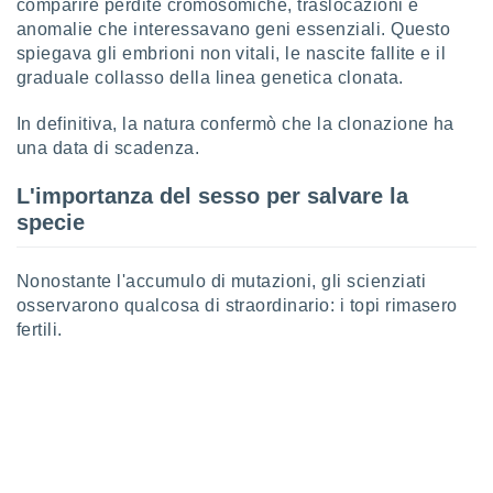
comparire perdite cromosomiche, traslocazioni e
re e
anomalie che interessavano geni essenziali. Questo
e i
spiegava gli embrioni non vitali, le nascite fallite e il
tilizzare
graduale collasso della linea genetica clonata.
ati per la
e dei
In definitiva, la natura confermò che la clonazione ha
.
una data di scadenza.
izzazione
L'importanza del sesso per salvare la
specie
azione
o la
e del
Nonostante l'accumulo di mutazioni, gli scienziati
vo,
à e
osservarono qualcosa di straordinario: i topi rimasero
i
fertili.
zzati,
one delle
ni dei
 e degli
 ricerche
ico,
di