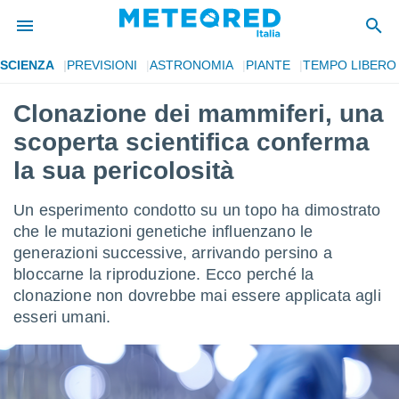
SCIENZA
PREVISIONI
ASTRONOMIA
PIANTE
TEMPO LIBERO
tiva
rivacy
Clonazione dei mammiferi, una
ti di
scoperta scientifica conferma
net
net)
la sua pericolosità
i
 da
Un esperimento condotto su un topo ha dimostrato
nisti per
 che le
che le mutazioni genetiche influenzano le
ioni
generazioni successive, arrivando persino a
iano di
bloccarne la riproduzione. Ecco perché la
È
clonazione non dovrebbe mai essere applicata agli
 a
esseri umani.
ito Web
do le
opzioni:
 i