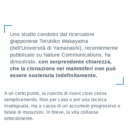
sui cookie
e il tuo
 in
o
Uno studio condotto dal ricercatore
 il
giapponese Teruhiko Wakayama
(dell'Università di Yamanashi), recentemente
azioni
kie
pubblicato su Nature Communications, ha
re
dimostrato,
con sorprendente chiarezza,
le a piè
che la clonazione nei mammiferi non può
 del
to web.
essere sostenuta indefinitamente.
ATIVA,
A un certo punto, la nascita di nuovi cloni cessa
semplicemente. Non per caso o per una tecnica
e
inadeguata, ma a causa di un accumulo progressivo e
gie
fatale di mutazioni. In breve, la vita collassa
i cookie
letteralmente.
ccetti
zione dei