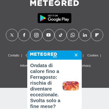
Contatto
Chi siamo
FAQ
Termini di utilizzo
Cookies
Ondata di
Informativa sulla privacy
Impostazioni sulla privacy
calore fino a
© 2026 Meteored. Tutti i diritti riservati
Ferragosto:
rischia di
diventare
eccezionale.
Svolta solo a
fine mese?