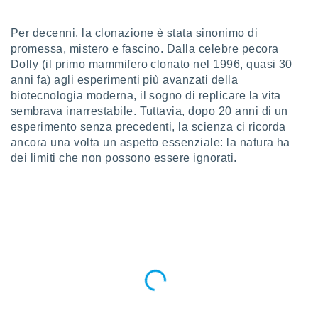
a", è
al sito
Per decenni, la clonazione è stata sinonimo di
ettando
promessa, mistero e fascino. Dalla celebre pecora
zione di
Dolly (il primo mammifero clonato nel 1996, quasi 30
okie,
anni fa) agli esperimenti più avanzati della
dei nostri
biotecnologia moderna, il sogno di replicare la vita
che ci
sembrava inarrestabile. Tuttavia, dopo 20 anni di un
no di
 e
esperimento senza precedenti, la scienza ci ricorda
e il
ancora una volta un aspetto essenziale: la natura ha
amento
dei limiti che non possono essere ignorati.
 Web,
i
re un
pecifico
arti la
à o
i
zzati
 di esso.
sultare
oni nella