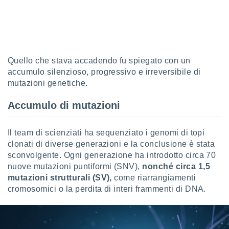
ioni
" o
tra
sui cookie
o sito
Quello che stava accadendo fu spiegato con un
nostri
accumulo silenzioso, progressivo e irreversibile di
mutazioni genetiche.
mo il
te
ento dei
Accumulo di mutazioni
re
Il team di scienziati ha sequenziato i genomi di topi
ioni su
clonati di diverse generazioni e la conclusione è stata
vo e/o
sconvolgente. Ogni generazione ha introdotto circa 70
i,
 dati
nuove mutazioni puntiformi (SNV),
nonché circa 1,5
er la
mutazioni strutturali (SV),
come riarrangiamenti
 della
cromosomici o la perdita di interi frammenti di DNA.
à, creare
r la
à
izzata,