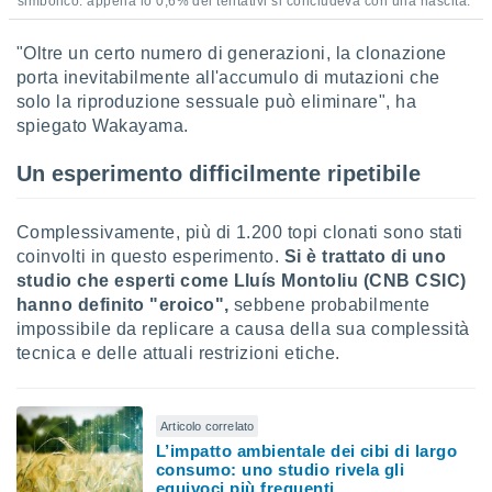
simbolico: appena lo 0,6% dei tentativi si concludeva con una nascita.
"Oltre un certo numero di generazioni, la clonazione
porta inevitabilmente all'accumulo di mutazioni che
solo la riproduzione sessuale può eliminare", ha
spiegato Wakayama.
Un esperimento difficilmente ripetibile
Complessivamente, più di 1.200 topi clonati sono stati
coinvolti in questo esperimento.
Si è trattato di uno
studio che esperti come Lluís Montoliu (CNB CSIC)
hanno definito "eroico",
sebbene probabilmente
impossibile da replicare a causa della sua complessità
tecnica e delle attuali restrizioni etiche.
Articolo correlato
L’impatto ambientale dei cibi di largo
consumo: uno studio rivela gli
equivoci più frequenti