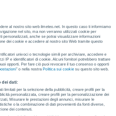
ell'INGV
li effetti del cambiamento climatico e dei
ruviano. I dettagli nell'articolo.
edere al nostro sito web ilmeteo.net. In questo caso ti informiamo
avigazione nel sito, ma non verranno utilizzati cookie per
i personalizzati, anche se potrai visualizzare informazioni
azione dei cookie e accedere al nostro sito Web tramite questo
tificatori univoci o tecnologie simili per archiviare, accedere e
zzi IP e identificatori di cookie. Alcuni fornitori potrebbero trattare
 puoi opporti. Per fare ciò puoi revocare il tuo consenso o opporti
ostazioni
" o nella nostra
Politica sui cookie
su questo sito web.
 dei dati:
 limitati per la selezione della pubblicità, creare profili per la
bblicità personalizzata, creare profili per la personalizzazione dei
izzati, Misurare le prestazioni degli annunci, misurare le
istiche o la combinazione di dati provenienti da fonti diverse,
ezione dei contenuti.