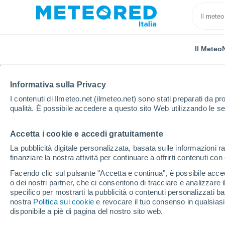
Il Meteo
TUTTE
ATTUALITÀ
SCIENZA
PREVISIONI
ASTRON
Informativa sulla Privacy
I contenuti di Ilmeteo.net (ilmeteo.net) sono stati preparati da pro
qualità. È possibile accedere a questo sito Web utilizzando le se
Accetta i cookie e accedi gratuitamente
La pubblicità digitale personalizzata, basata sulle informazioni ra
finanziare la nostra attività per continuare a offrirti contenuti co
Home
Notizie
Scienza
Gli effetti del cambiamen
Facendo clic sul pulsante "Accetta e continua", è possibile accede
o dei nostri partner, che ci consentono di tracciare e analizzare
specifico per mostrarti la pubblicità o contenuti personalizzati b
Gli effetti del cambiam
nostra
Politica sui cookie
e revocare il tuo consenso in qualsia
disponibile a piè di pagina del nostro sito web.
terremoti sul patrimon