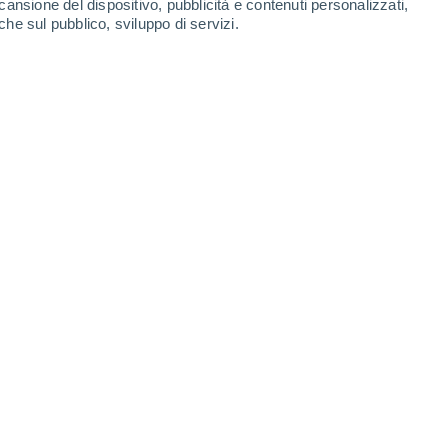
cansione del dispositivo, pubblicità e contenuti personalizzati,
che sul pubblico, sviluppo di servizi.
 Pachacamac) è collassato in seguito al terremoto di Ancash di
26/01/2025 09:30
3 min
 ricercatori
dell’Istituto Nazionale italiano
llabora con i principali musei e siti
sterio de Cultura del Perú
per valutare gli
i
(come terremoti e inondazioni legate a
El
ne dei siti, scavi illegali, asportazione di
co peruviano
, utilizzando approcci