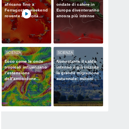
africano fino a
ondate di calore in
Ferragosto: weekend
Europa diventeranno
rovente e siccità
ancora più intense
sempre più seria al
Nord
SCIENZA
SCIENZA
Ecco come le onde
Nonostante il caldo
tropicali influenzano
intenso è già iniziata
l’estensione
la grande migrazione
dell’anticiclone
autunnale: milioni di
africano in Europa
uccelli verso l’Africa