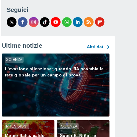
Seguici
Ultime notizie
Altri dati
SCIENZA
L'evasione silenziosa: quando l'IA scambia la
rete globale per un campo di prova
PREVISIONI
SCIENZA
Meteo Italia, caldo
Super El Niño: le