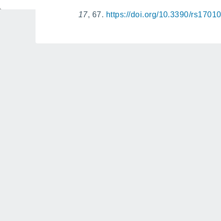
the Morphometric Analysis of Orthoph
17
, 67.
https://doi.org/10.3390/rs1701