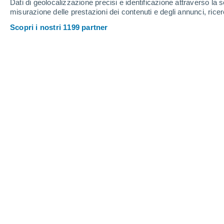
Dati di geolocalizzazione precisi e identificazione attraverso la s
misurazione delle prestazioni dei contenuti e degli annunci, ricer
Scopri i nostri 1199 partner
Il settore settentrionale del Tempio del Sol (Santuario di
magnitudo M 7.9.
Lorenzo Pasqualini
Con il
progetto HUACAS
, un team di
di Geofisica e Vulcanologia (INGV)
co
archeologici del Perù, afferenti al
Mini
effetti di fenomeni naturali disastros
Niño
)
e delle attività umane
(occupazio
materiali)
sul patrimonio archeologi