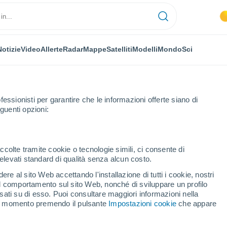
Notizie
Video
Allerte
Radar
Mappe
Satelliti
Modelli
Mondo
Sci
OMIA
PIANTE
TEMPO LIBERO
fessionisti per garantire che le informazioni offerte siano di
guenti opzioni:
ccolte tramite cookie o tecnologie simili, ci consente di
n elevati standard di qualità senza alcun costo.
to climatico e dei terremoti sul patrimonio archeologico peruviano: lo s
re al sito Web accettando l'installazione di tutti i cookie, nostri
 il comportamento sul sito Web, nonché di sviluppare un profilo
asati su di esso. Puoi consultare maggiori informazioni nella
ento climatico e dei
si momento premendo il pulsante
Impostazioni cookie
che appare
io archeologico