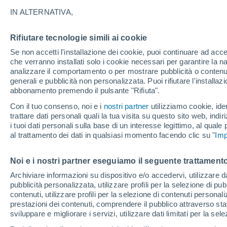
peruviano: lo studio d
IN ALTERNATIVA,
L'INGV all’avanguardia nello studio deg
Rifiutare tecnologie simili ai cookie
terremoti sul patrimonio archeologico pe
Se non accetti l'installazione dei cookie, puoi continuare ad acc
che verranno installati solo i cookie necessari per garantire la n
analizzare il comportamento o per mostrare pubblicità o contenut
generali e pubblicità non personalizzata. Puoi rifiutare l'install
abbonamento premendo il pulsante "Rifiuta".
Con il tuo consenso, noi e i
nostri partner
utilizziamo cookie, iden
trattare dati personali quali la tua visita su questo sito web, indiri
i tuoi dati personali sulla base di un interesse legittimo, al quale
al trattamento dei dati in qualsiasi momento facendo clic su "
Imp
Noi e i nostri partner eseguiamo il seguente trattamento
Archiviare informazioni su dispositivo e/o accedervi, utilizzare dati
pubblicità personalizzata, utilizzare profili per la selezione di pu
contenuti, utilizzare profili per la selezione di contenuti personal
prestazioni dei contenuti, comprendere il pubblico attraverso stat
sviluppare e migliorare i servizi, utilizzare dati limitati per la sel