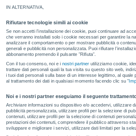
magnitudo 9 senza pr
IN ALTERNATIVA,
In questa vasta area, entro i prossimi
Rifiutare tecnologie simili ai cookie
che potrebbe raggiungere i 9 gradi Ric
Se non accetti l'installazione dei cookie, puoi continuare ad acc
che verranno installati solo i cookie necessari per garantire la n
mega tsunami.
analizzare il comportamento o per mostrare pubblicità o contenut
generali e pubblicità non personalizzata. Puoi rifiutare l'install
abbonamento premendo il pulsante "Rifiuta".
Con il tuo consenso, noi e i
nostri partner
utilizziamo cookie, iden
trattare dati personali quali la tua visita su questo sito web, indiri
i tuoi dati personali sulla base di un interesse legittimo, al quale
al trattamento dei dati in qualsiasi momento facendo clic su "
Imp
Noi e i nostri partner eseguiamo il seguente trattamento
Archiviare informazioni su dispositivo e/o accedervi, utilizzare dati
pubblicità personalizzata, utilizzare profili per la selezione di pu
contenuti, utilizzare profili per la selezione di contenuti personal
prestazioni dei contenuti, comprendere il pubblico attraverso stat
sviluppare e migliorare i servizi, utilizzare dati limitati per la sel