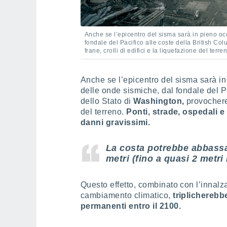
Anche se l’epicentro del sisma sarà in pieno o
fondale del Pacifico alle coste della British C
frane, crolli di edifici e la liquefazione del terre
Anche se l’epicentro del sisma sarà i
delle onde sismiche, dal fondale del P
dello Stato di
Washington,
provochereb
del terreno.
Ponti, strade, ospedali e 
danni gravissimi.
La costa potrebbe abbassa
metri (fino a quasi 2 metri 
Questo effetto, combinato con l’innalz
cambiamento climatico,
triplicherebb
permanenti entro il 2100.