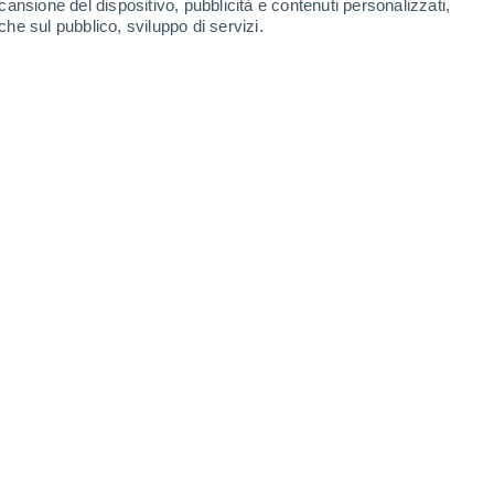
cansione del dispositivo, pubblicità e contenuti personalizzati,
che sul pubblico, sviluppo di servizi.
ghi periodi, accumulando enormi quantità di energia elastica.
6 18:10
6 min
he rischiano di essere colpite da un forte
na di queste, oggi, viene considerata come