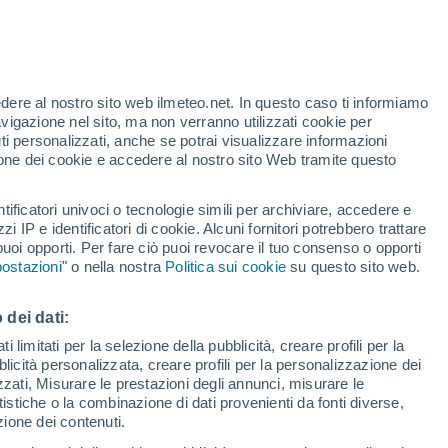
eavviso
 decenni, è atteso un terremoto devastante
hter, causando danni ingenti e persino un
edere al nostro sito web ilmeteo.net. In questo caso ti informiamo
avigazione nel sito, ma non verranno utilizzati cookie per
i personalizzati, anche se potrai visualizzare informazioni
azione dei cookie e accedere al nostro sito Web tramite questo
tificatori univoci o tecnologie simili per archiviare, accedere e
zzi IP e identificatori di cookie. Alcuni fornitori potrebbero trattare
 puoi opporti. Per fare ciò puoi revocare il tuo consenso o opporti
ostazioni
" o nella nostra
Politica sui cookie
su questo sito web.
 dei dati:
 limitati per la selezione della pubblicità, creare profili per la
bblicità personalizzata, creare profili per la personalizzazione dei
izzati, Misurare le prestazioni degli annunci, misurare le
istiche o la combinazione di dati provenienti da fonti diverse,
ezione dei contenuti.