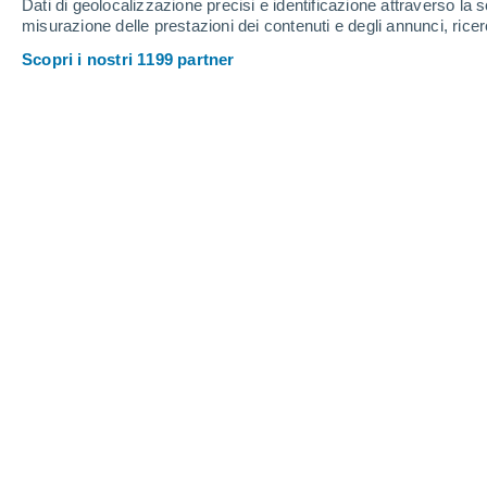
Dati di geolocalizzazione precisi e identificazione attraverso la s
misurazione delle prestazioni dei contenuti e degli annunci, ricer
Scopri i nostri 1199 partner
In queste zone le placche sono incastrate tra loro per lun
Ciò scatenerà un forte terremoto entro i prossimi decenni.
Daniele Ingemi
16/05/202
Nel mondo sono davvero tante le aree c
terremoto, entro i prossimi anni. Ma u
l’area a maggior rischio.