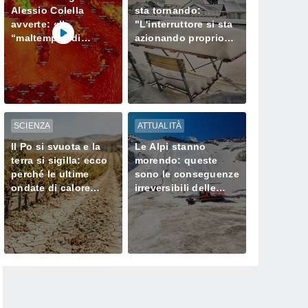
Alessio Colella
sta tornando:
avverte: «Il
"L'interruttore si sta
“maltempo” di
azionando proprio
agosto continuerà
ora" – ecco cosa ci
ancora a lungo»
aspetta in inverno
SCIENZA
ATTUALITÀ
Il Po si svuota e la
Le Alpi stanno
terra si sigilla: ecco
morendo: queste
perché le ultime
sono le conseguenze
ondate di calore
irreversibili delle
stanno
ondate di calore sui
prosciugando il Nord
loro ghiacciai