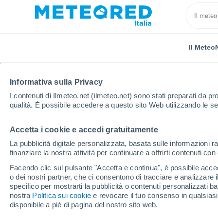
Il Meteo
TUTTE
ATTUALITÀ
SCIENZA
PREVISIONI
ASTRON
Informativa sulla Privacy
I contenuti di Ilmeteo.net (ilmeteo.net) sono stati preparati da pro
qualità. È possibile accedere a questo sito Web utilizzando le se
Accetta i cookie e accedi gratuitamente
La pubblicità digitale personalizzata, basata sulle informazioni ra
finanziare la nostra attività per continuare a offrirti contenuti co
Home
Notizie
Scienza
La faglia "silenziosa" c
Facendo clic sul pulsante "Accetta e continua", è possibile accede
o dei nostri partner, che ci consentono di tracciare e analizzare
specifico per mostrarti la pubblicità o contenuti personalizzati b
La faglia "silenziosa"
nostra
Politica sui cookie
e revocare il tuo consenso in qualsia
disponibile a piè di pagina del nostro sito web.
scienziati: può scaten