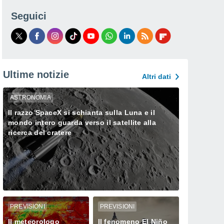
Seguici
Ultime notizie
Altri dati
ASTRONOMIA
Il razzo SpaceX si schianta sulla Luna e il
mondo intero guarda verso il satellite alla
ricerca del cratere
PREVISIONI
PREVISIONI
Il meteorologo
Il fenomeno El Niño