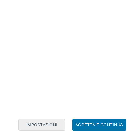
correlato
i dal terremoto del Friuli: quasi 1000 morti,
o dei Pink Floyd registrato durante la
a
USGS
e di altri enti, la probabilità di
un
l’intera zona) nei prossimi 50 anni è di
nto di magnitudo 7,1 o superiore sale
i forte terremoto?
complessità nella struttura della faglia che
erà la rottura, ma non riducono il rischio
IMPOSTAZIONI
ACCETTA E CONTINUA
capace di produrre grandi eventi.