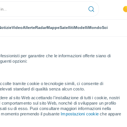
Notizie
Video
Allerte
Radar
Mappe
Satelliti
Modelli
Mondo
Sci
OMIA
PIANTE
TEMPO LIBERO
fessionisti per garantire che le informazioni offerte siano di
guenti opzioni:
ccolte tramite cookie o tecnologie simili, ci consente di
n elevati standard di qualità senza alcun costo.
he preoccupa gli scienziati: può scatenare un terremoto magnitudo 9 se
re al sito Web accettando l'installazione di tutti i cookie, nostri
 il comportamento sul sito Web, nonché di sviluppare un profilo
asati su di esso. Puoi consultare maggiori informazioni nella
 che preoccupa gli
si momento premendo il pulsante
Impostazioni cookie
che appare
are un terremoto