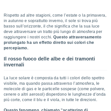
sui cookie
e il tuo
Rispetto ad altre stagioni, come l’estate o la primavera,
 in
in autunno e soprattutto inverno, il sole si trova più
basso sull’orizzonte, il che significa che la sua luce
o
deve attraversare un tratto più lungo di atmosfera per
 il
raggiungere i nostri occhi.
Questo attraversamento
azioni
prolungato ha un effetto diretto sui colori che
kie
percepiamo.
re
le a piè
Il rosso fuoco delle albe e dei tramonti
 del
invernali
to web.
La luce solare è composta da tutti i colori dello spettro
ATIVA,
visibile, ma quando passa attraverso l’atmosfera, le
molecole di gas e le particelle sospese (come polvere,
e
gie
cenere o altri aerosol) disperdono le lunghezze d’onda
i cookie
più corte, come il blu e il viola, in tutte le direzioni.
ccetti
zione dei
Questo fenomeno, chiamato “scattering di