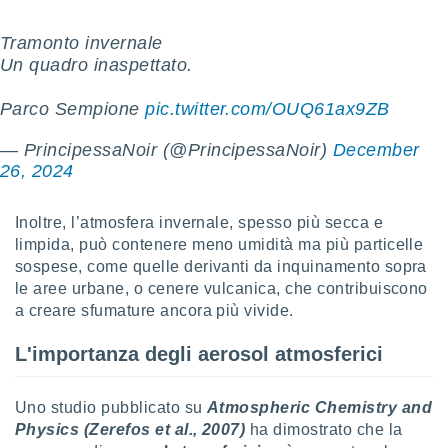
ioni
e
à non
Tramonto invernale
izzata.
Un quadro inaspettato.
utare
zione dei
Parco Sempione
pic.twitter.com/OUQ61ax9ZB
 al
— PrincipessaNoir (@PrincipessaNoir)
December
ito Web
26, 2024
questo
ento
 il
Inoltre, l’atmosfera invernale, spesso più secca e
limpida, può contenere meno umidità ma più particelle
sospese, come quelle derivanti da inquinamento sopra
o
le aree urbane, o cenere vulcanica, che contribuiscono
, noi e i
a creare sfumature ancora più vivide.
rtner
mo
L'importanza degli aerosol atmosferici
tori
o
Uno studio pubblicato su
Atmospheric Chemistry and
e simili
Physics (Zerefos et al., 2007)
ha dimostrato che la
viare,