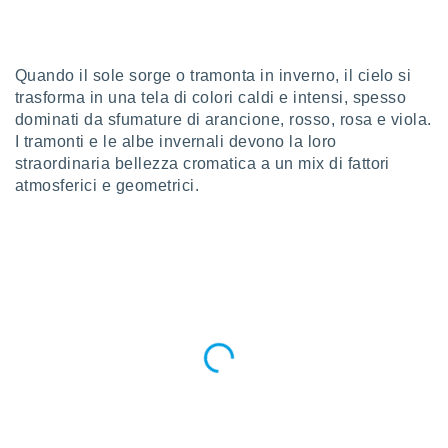
a", è
al sito
ettando
Quando il sole sorge o tramonta in inverno, il cielo si
zione di
trasforma in una tela di colori caldi e intensi, spesso
okie,
dominati da sfumature di arancione, rosso, rosa e viola.
dei nostri
che ci
I tramonti e le albe invernali devono la loro
no di
straordinaria bellezza cromatica a un mix di fattori
 e
atmosferici e geometrici.
e il
amento
 Web,
i
re un
pecifico
arti la
à o
i
zzati
 di esso.
sultare
oni nella