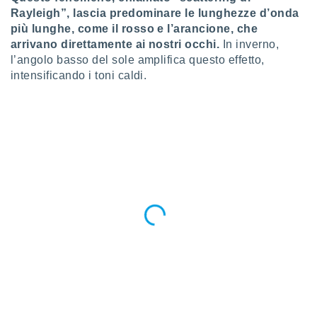
puoi
Rayleigh”, lascia predominare le lunghezze d’onda
re ad
più lunghe, come il rosso e l’arancione, che
 al
arrivano direttamente ai nostri occhi.
In inverno,
ito web
l’angolo basso del sole amplifica questo effetto,
et. In
intensificando i toni caldi.
aso ti
mo che
installati
okie
i per
 la
one nel
 non
utilizzati
er
e il
amento o
rare
à o
i
zzati,
 potrai
are