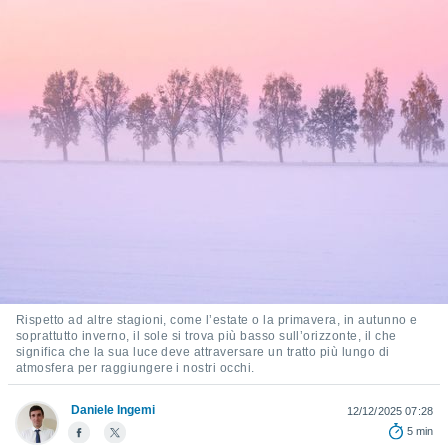
e
amente
cità
izzata,
ACCETTA
ulle
E
ioni
CONTINUA
tramite
e simili,
IMPOSTAZIONI
nte di
e la
tività per
re a
ontenuti
Rispetto ad altre stagioni, come l’estate o la primavera, in autunno e
ti
soprattutto inverno, il sole si trova più basso sull’orizzonte, il che
 di
significa che la sua luce deve attraversare un tratto più lungo di
senza
atmosfera per raggiungere i nostri occhi.
sto.
Daniele Ingemi
12/12/2025 07:28
clic sul
5 min
 "Accetta