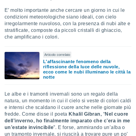
re e
E’ molto importante anche cercare un giorno in cui le
e i
condizioni meteorologiche siano ideali, con cielo
tilizzare
ati per la
irregolarmente nuvoloso, con la presenza di nubi alte e
e dei
stratificate, composte da piccoli cristalli di ghiaccio,
.
che amplificano i colori.
izzazione
Articolo correlato
azione
L'affascinante fenomeno della
riflessione della luce delle nuvole,
o la
ecco come le nubi illuminano le città la
e del
notte
vo,
à e
i
Le albe e i tramonti invernali sono un regalo della
zzati,
natura, un momento in cui il cielo si veste di colori caldi
one delle
ni dei
e intensi che scaldano il cuore anche nelle giornate più
 e degli
fredde. Come disse il poeta
Khalil Gibran,
“
Nel cuore
 ricerche
dell’inverno, ho finalmente imparato che c’era in me
ico,
un’estate invincibile
”. E forse, ammirando un’alba o
di
un tramonto invernale, si riuscirà a trovare pure un po’