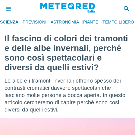
SCIENZA
PREVISIONI
ASTRONOMIA
PIANTE
TEMPO LIBERO
tiva
rivacy
Il fascino di colori dei tramonti
ti di
e delle albe invernali, perché
net
net)
sono così spettacolari e
i
diversi da quelli estivi?
 da
nisti per
 che le
Le albe e i tramonti invernali offrono spesso dei
ioni
contrasti cromatici davvero spettacolari che
iano di
È
lasciano molte persone a bocca aperta. In questo
articolo cercheremo di capire perché sono così
 a
diversi da quelli estivi.
ito Web
do le
opzioni:
 i