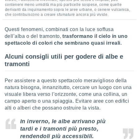
 profili
contenere meno umidità ma più particelle sospese, come quelle
lezione
derivanti da inquinamento sopra le aree urbane, o cenere vulcanica,
cità
che contribuiscono a creare sfumature ancora più vivide.
izzata,
fili per
Questi fenomeni, combinati con la luce soffusa
dell’alba o del tramonto,
trasformano il cielo in uno
izzazione
spettacolo di colori che sembrano quasi irreali.
nuti,
 profili
Alcuni consigli utili per godere di albe e
lezione
uti
tramonti
zzati,
 le
ni degli
Per assistere a questo spettacolo meraviglioso della
 misurare
natura bisogna, innanzitutto, cercare un luogo con una
zioni dei
visuale libera verso l’orizzonte, come una collina, un
,
campo aperto o una spiaggia. Evitare aree con edifici
ere il
alti o alberi che possano ostruire la vista.
so
In inverno, le albe arrivano più
he o la
ione di
tardi e i tramonti più presto,
enienti
rendendoli più accessibili.
diverse,