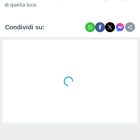
di quella luce.
i nostri
artner
Condividi su: