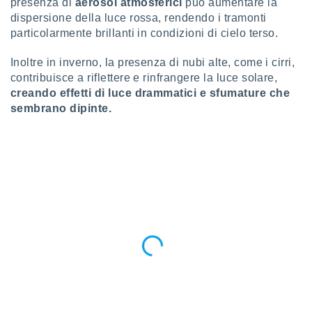
presenza di
aerosol atmosferici
può aumentare la
 e
ati
dispersione della luce rossa, rendendo i tramonti
 quali la
particolarmente brillanti in condizioni di cielo terso.
a su
ito web,
Inoltre in inverno, la presenza di nubi alte, come i cirri,
IP e
contribuisce a riflettere e rinfrangere la luce solare,
tori di
creando effetti di luce drammatici e sfumature che
Alcuni
sembrano dipinte.
ro
 tuoi dati
 sulla
un
e
, al quale
rti. Per
puoi
il tuo
o o
l
nto dei
ualsiasi
 facendo