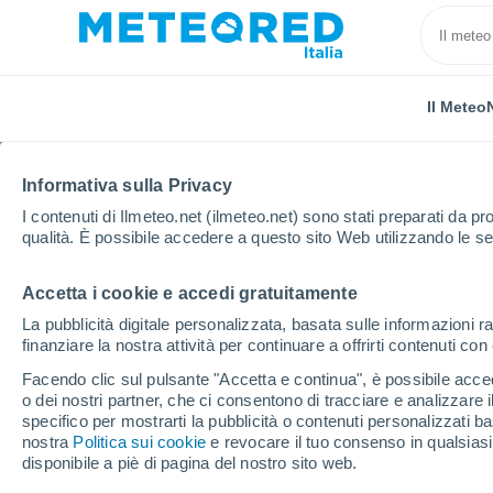
Il Meteo
TUTTE
ATTUALITÀ
SCIENZA
PREVISIONI
ASTRON
Informativa sulla Privacy
I contenuti di Ilmeteo.net (ilmeteo.net) sono stati preparati da pro
qualità. È possibile accedere a questo sito Web utilizzando le se
Accetta i cookie e accedi gratuitamente
La pubblicità digitale personalizzata, basata sulle informazioni ra
finanziare la nostra attività per continuare a offrirti contenuti co
Home
Notizie
Scienza
Il sopravvissuto delle dim
Facendo clic sul pulsante "Accetta e continua", è possibile accede
o dei nostri partner, che ci consentono di tracciare e analizzare
specifico per mostrarti la pubblicità o contenuti personalizzati b
Il sopravvissuto delle
nostra
Politica sui cookie
e revocare il tuo consenso in qualsia
disponibile a piè di pagina del nostro sito web.
che ha vissuto l'estinz