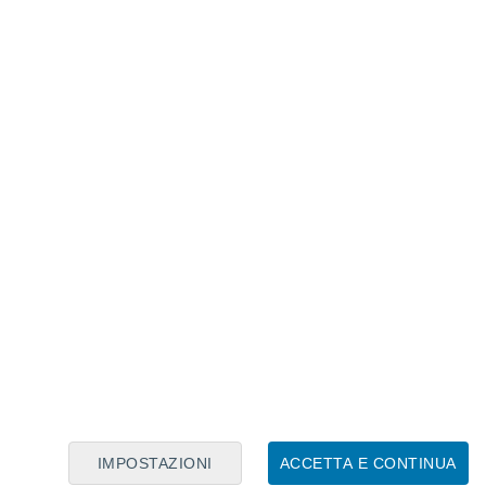
trovato solo quello, sarei stato al settimo
 all'interno della fessura nella roccia,
 osso."
ssili di
C. desosai,
oltre ai denti, il
ndere meglio le dimensioni e la
sue modalità di movimento. Questo ha
un quadro più completo di questo
veva.
itale e la microtomografia computerizzata per
del fossile. Successivamente, ha
 membri del genere Cimolodon per
va specie.
correlato
IMPOSTAZIONI
ACCETTA E CONTINUA