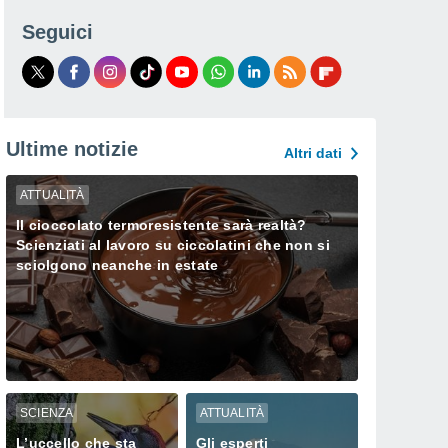
Seguici
Ultime notizie
Altri dati
ATTUALITÀ
Il cioccolato termoresistente sarà realtà?
Scienziati al lavoro su ciccolatini che non si
sciolgono neanche in estate
SCIENZA
ATTUALITÀ
L’uccello che sta
Gli esperti