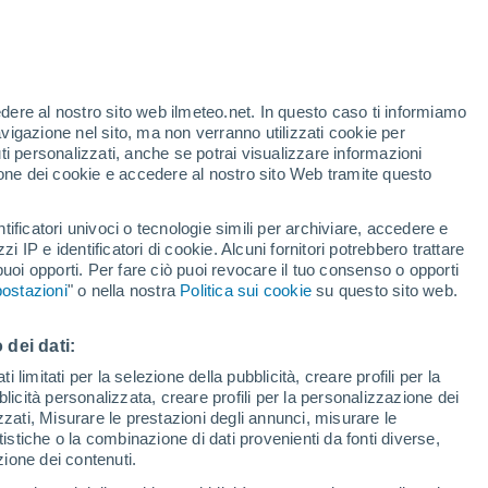
nuova specie di mammifero delle dimensioni
nni fa, che offre rari indizi su come i nostri
essere sopravvissuti all'estinzione che ha
edere al nostro sito web ilmeteo.net. In questo caso ti informiamo
avigazione nel sito, ma non verranno utilizzati cookie per
i personalizzati, anche se potrai visualizzare informazioni
azione dei cookie e accedere al nostro sito Web tramite questo
tificatori univoci o tecnologie simili per archiviare, accedere e
zzi IP e identificatori di cookie. Alcuni fornitori potrebbero trattare
 puoi opporti. Per fare ciò puoi revocare il tuo consenso o opporti
ostazioni
" o nella nostra
Politica sui cookie
su questo sito web.
 dei dati:
 limitati per la selezione della pubblicità, creare profili per la
bblicità personalizzata, creare profili per la personalizzazione dei
izzati, Misurare le prestazioni degli annunci, misurare le
istiche o la combinazione di dati provenienti da fonti diverse,
ezione dei contenuti.