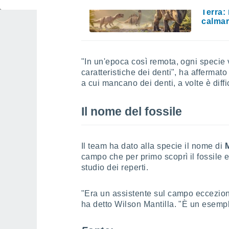
L'esti
Terra: 
calma
"In un'epoca così remota, ogni specie
caratteristiche dei denti", ha affermat
a cui mancano dei denti, a volte è diffi
Il nome del fossile
Il team ha dato alla specie il nome di
M
campo che per primo scoprì il fossile
studio dei reperti.
"Era un assistente sul campo eccezion
ha detto Wilson Mantilla. "È un esempl