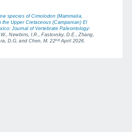
 new species of Cimolodon (Mammalia,
om the Upper Cretaceous (Campanian) El
xico: Journal of Vertebrate Paleontology:
P.W., Newbins, I.R., Fastovsky, D.E., Zhang,
nd
ara, D.G. and Chen, M. 22
April 2026.