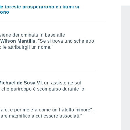
nzione dei dinosauri trasformò anche la
le foreste prosperarono e i fiumi si
rono
 viene denominata in base alle
o
Wilson Mantilla.
"Se si trova uno scheletro
cile attribuirgli un nome."
ichael de Sosa VI,
un assistente sul
 e che purtroppo è scomparso durante lo
ale, e per me era come un fratello minore",
are magnifico a cui essere associati."