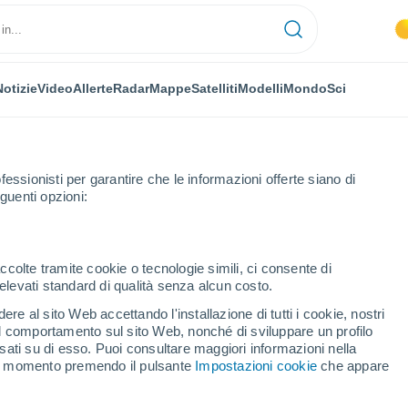
Notizie
Video
Allerte
Radar
Mappe
Satelliti
Modelli
Mondo
Sci
OMIA
PIANTE
TEMPO LIBERO
fessionisti per garantire che le informazioni offerte siano di
guenti opzioni:
ccolte tramite cookie o tecnologie simili, ci consente di
n elevati standard di qualità senza alcun costo.
ensioni di un criceto che ha vissuto l'estinzione più letale della Terra
re al sito Web accettando l'installazione di tutti i cookie, nostri
 il comportamento sul sito Web, nonché di sviluppare un profilo
asati su di esso. Puoi consultare maggiori informazioni nella
 dimensioni di un criceto
si momento premendo il pulsante
Impostazioni cookie
che appare
ione più letale della Terra