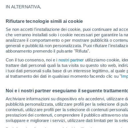
IN ALTERNATIVA,
Gli scienziati hanno identificato una 
di un criceto, risalente a 75 milioni di a
Rifiutare tecnologie simili ai cookie
antenati, piccoli e adattabili, possano 
Se non accetti l'installazione dei cookie, puoi continuare ad acc
segnato la fine dei dinosauri.
che verranno installati solo i cookie necessari per garantire la n
analizzare il comportamento o per mostrare pubblicità o contenut
generali e pubblicità non personalizzata. Puoi rifiutare l'install
abbonamento premendo il pulsante "Rifiuta".
Con il tuo consenso, noi e i
nostri partner
utilizziamo cookie, iden
trattare dati personali quali la tua visita su questo sito web, indiri
i tuoi dati personali sulla base di un interesse legittimo, al quale
al trattamento dei dati in qualsiasi momento facendo clic su "
Imp
Noi e i nostri partner eseguiamo il seguente trattamento
Archiviare informazioni su dispositivo e/o accedervi, utilizzare dati
pubblicità personalizzata, utilizzare profili per la selezione di pu
contenuti, utilizzare profili per la selezione di contenuti personal
prestazioni dei contenuti, comprendere il pubblico attraverso stat
sviluppare e migliorare i servizi, utilizzare dati limitati per la sel