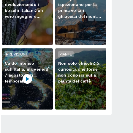
rivoluzionando i
ispezionano per la
boschi italiani: un
prima volta i
vero ingegnere
ghiacciai del monte
ecologico
Ararat, dove Noè
approdò dopo il
Diluvio Universale
PREVISIONI
PIANTE
Caldo intenso
Non solo chicchi: 5
sull’Italia, ma venerdì
curiosità che forse
7 agosto forti
non conosci sulla
temporali
pianta del caffè
minacciano il Nord