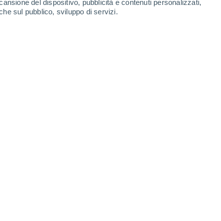
cansione del dispositivo, pubblicità e contenuti personalizzati,
che sul pubblico, sviluppo di servizi.
frutto in bocca. Crediti: Andrey Atuchin.
6 06:00
5 min
l of Vertebrate Palaeontology,
condotto
di Washington, rivela una nuova specie del
sa California. Il
Cimolodon desosai
ni fa e avrebbe avuto le dimensioni di un
l terreno e sugli alberi per nutrirsi di