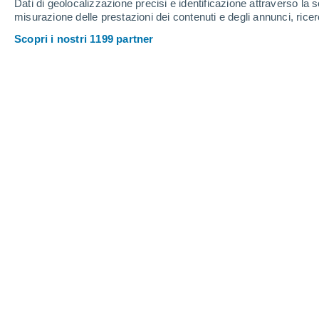
Dati di geolocalizzazione precisi e identificazione attraverso la s
misurazione delle prestazioni dei contenuti e degli annunci, ricer
Scopri i nostri 1199 partner
Illustrazione di un Cimolodon desosai su un albero con un 
Hattie Russell
02/06/202
Meteored Regno Unito
Un nuovo studio pubblicato sul
Journa
da un team di ricerca dell'Università 
genere
Cimolodon
scoperta nella Bas
sarebbe vissuto circa 75 milioni di an
criceto dorato, muovendosi agilmente su
insetti e frutta.