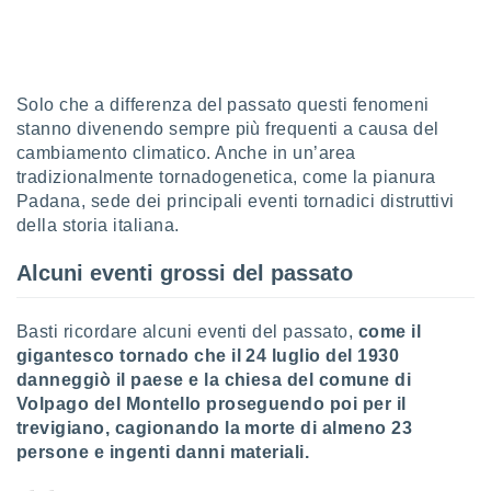
sui cookie
e il tuo
 in
Solo che a differenza del passato questi fenomeni
o
stanno divenendo sempre più frequenti a causa del
 il
cambiamento climatico. Anche in un’area
tradizionalmente tornadogenetica, come la pianura
azioni
Padana, sede dei principali eventi tornadici distruttivi
kie
re
della storia italiana.
le a piè
 del
Alcuni eventi grossi del passato
to web.
Basti ricordare alcuni eventi del passato,
come il
ATIVA,
gigantesco tornado che il 24 luglio del 1930
danneggiò il paese e la chiesa del comune di
e
Volpago del Montello proseguendo poi per il
gie
trevigiano, cagionando la morte di almeno 23
i cookie
persone e ingenti danni materiali.
ccetti
zione dei