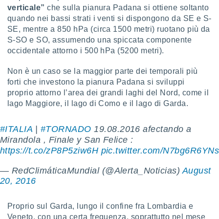
verticale”
che sulla pianura Padana si ottiene soltanto
re e
e i
quando nei bassi strati i venti si dispongono da SE e S-
tilizzare
SE, mentre a 850 hPa (circa 1500 metri) ruotano più da
ati per la
S-SO e SO, assumendo una spiccata componente
e dei
occidentale attorno i 500 hPa (5200 metri).
.
Non è un caso se la maggior parte dei temporali più
izzazione
forti che investono la pianura Padana si sviluppi
proprio attorno l’area dei grandi laghi del Nord, come il
azione
lago Maggiore, il lago di Como e il lago di Garda.
o la
e del
vo,
#ITALIA
|
#TORNADO
19.08.2016 afectando a
à e
Mirandola , Finale y San Felice :
i
https://t.co/zP8P5ziw6H
pic.twitter.com/N7bg6R6YN
zzati,
one delle
— RedClimáticaMundial (@Alerta_Noticias)
August
ni dei
20, 2016
 e degli
 ricerche
ico,
Proprio sul Garda, lungo il confine fra Lombardia e
di
Veneto, con una certa frequenza, soprattutto nel mese