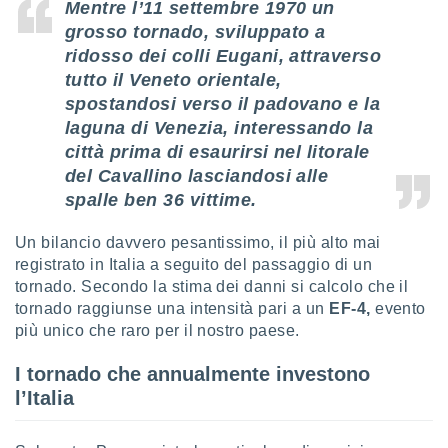
Mentre l’11 settembre 1970 un
puoi
grosso tornado, sviluppato a
re ad
 al
ridosso dei colli Eugani, attraverso
ito web
tutto il Veneto orientale,
et. In
spostandosi verso il padovano e la
aso ti
laguna di Venezia, interessando la
mo che
installati
città prima di esaurirsi nel litorale
okie
del Cavallino lasciandosi alle
i per
spalle ben 36 vittime.
 la
one nel
 non
Un bilancio davvero pesantissimo, il più alto mai
utilizzati
registrato in Italia a seguito del passaggio di un
er
tornado. Secondo la stima dei danni si calcolo che il
e il
tornado raggiunse una intensità pari a un
EF-4,
evento
amento o
più unico che raro per il nostro paese.
rare
à o
I tornado che annualmente investono
i
zzati,
l’Italia
 potrai
are