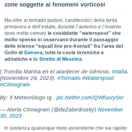
zone soggette ai fenomeni vorticosi
Ma oltre ai tornado padani, caratteristici della tarda
primavera e dell’estate, durante l’autunno e l’inverno
sono molto comuni
le cosiddette “waterspout” che
molto spesso si osservano durante il passaggio
delle intense “squall line pre-frontali” fra l’area del
Golfo di
Genova
, tutte le coste tirreniche e
adriatiche e lo
Stretto di Messina
.
| Tromba Marina en el atardecer de Génova,
#Italia
.
(Noviembre 29, 2023).
#Tornado
#Waterspout
#Climagram
By: Il Meteorólogo Ig .
pic.twitter.com/QWfuory0xr
— ️Alerta Climagram (@deZabedrosky)
November
30, 2023
In sostanza qualunque moto ascendente che sia rapido