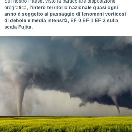
ioni
Sul nostro Paese, visto la particolare disposizione
e
orografica,
l’intero territorio nazionale quasi ogni
à non
anno è soggetto al passaggio di fenomeni vorticosi
izzata.
di debole e media intensità, EF-0 EF-1 EF-2 sulla
utare
scala Fujita.
zione dei
 al
ito Web
questo
ento
 il
o
, noi e i
rtner
mo
tori
o
e simili
viare,