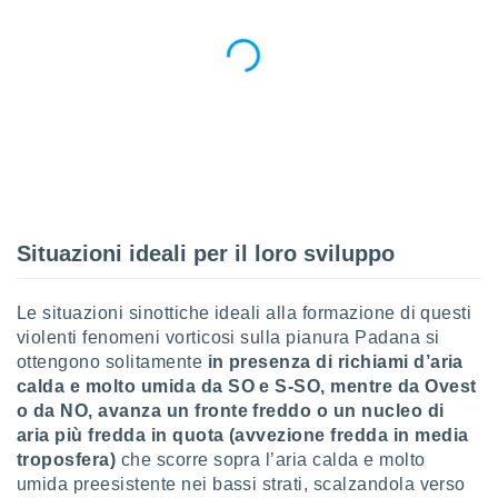
ioni
" o
tra
sui cookie
o sito
nostri
mo il
te
ento dei
Situazioni ideali per il loro sviluppo
re
ioni su
Le situazioni sinottiche ideali alla formazione di questi
vo e/o
violenti fenomeni vorticosi sulla pianura Padana si
i,
 dati
ottengono solitamente
in presenza di richiami d’aria
er la
calda e molto umida da SO e S-SO, mentre da Ovest
 della
o da NO, avanza un fronte freddo o un nucleo di
à, creare
aria più fredda in quota (avvezione fredda in media
r la
troposfera)
che scorre sopra l’aria calda e molto
à
umida preesistente nei bassi strati,
scalzandola verso
izzata,