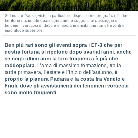
 e
ati
 quali la
Sul nostro Paese, visto la particolare disposizione orografica, l’intero
a su
territorio nazionale quasi ogni anno è soggetto al passaggio di
ito web,
fenomeni vorticosi di debole e media intensità, più rari gli eventi di
IP e
magnitudo superiore.
tori di
Alcuni
Ben più rari sono gli eventi sopra i EF-3 che per
nostra fortuna si ripetono dopo svariati anni, anche
ro
se negli ultimi anni la loro frequenza è più che
 tuoi dati
raddoppiata.
L’area di massima formazione, tra la
 sulla
un
tarda primavera, l’estate e l’inizio dell’autunno,
è
e
proprio la pianura Padana e la costa fra Veneto e
, al quale
Friuli, dove gli avvistamenti dei fenomeni vorticosi
rti. Per
sono molto frequenti.
puoi
il tuo
o o
l
nto dei
ualsiasi
 facendo