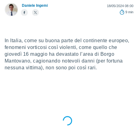
a", è
Daniele Ingemi
18/05/2024 08:00
9 min
al sito
ettando
zione di
okie,
dei nostri
In Italia, come su buona parte del continente europeo,
che ci
fenomeni vorticosi così violenti, come quello che
no di
giovedì 16 maggio ha devastato l’area di Borgo
 e
e il
Mantovano, cagionando notevoli danni (per fortuna
amento
nessuna vittima), non sono poi così rari.
 Web,
i
re un
pecifico
arti la
à o
i
zzati
 di esso.
sultare
oni nella