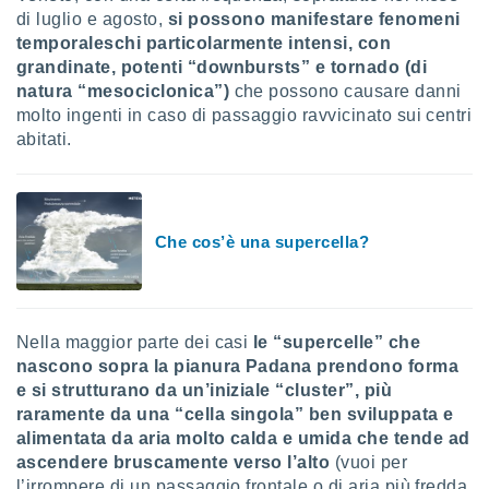
di luglio e agosto,
si possono manifestare fenomeni
i nostri
temporaleschi particolarmente intensi, con
artner
grandinate, potenti “downbursts” e tornado (di
natura “mesociclonica”)
che possono causare danni
molto ingenti in caso di passaggio ravvicinato sui centri
abitati.
Che cos’è una supercella?
Nella maggior parte dei casi
le “supercelle” che
nascono sopra la pianura Padana prendono forma
e si strutturano da un’iniziale “cluster”, più
raramente da una “cella singola” ben sviluppata e
alimentata da aria molto calda e umida che tende ad
ascendere bruscamente verso l’alto
(vuoi per
l’irrompere di un passaggio frontale o di aria più fredda