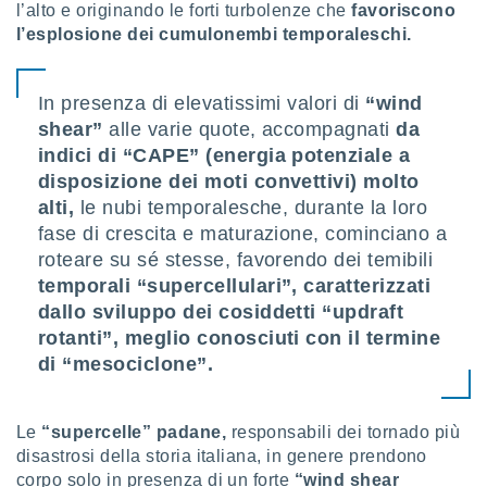
l’alto e originando le forti turbolenze che
favoriscono
 profili
lezione
l’esplosione dei cumulonembi temporaleschi.
cità
izzata,
fili per
In presenza di elevatissimi valori di
“wind
shear”
alle varie quote, accompagnati
da
izzazione
indici di “CAPE” (energia potenziale a
nuti,
 profili
disposizione dei moti convettivi) molto
lezione
alti,
le nubi temporalesche, durante la loro
uti
fase di crescita e maturazione, cominciano a
zzati,
roteare su sé stesse, favorendo dei temibili
 le
ni degli
temporali “supercellulari”,
caratterizzati
 misurare
dallo sviluppo dei cosiddetti “updraft
zioni dei
rotanti”, meglio conosciuti con il termine
,
ere il
di “mesociclone”.
so
he o la
Le
“supercelle” padane,
responsabili dei tornado più
ione di
disastrosi della storia italiana, in genere prendono
enienti
corpo solo in presenza di un forte
“wind shear
diverse,