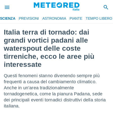
SCIENZA
PREVISIONI
ASTRONOMIA
PIANTE
TEMPO LIBERO
tiva
rivacy
Italia terra di tornado: dai
ti di
grandi vortici padani alle
net
net)
waterspout delle coste
i
tirreniche, ecco le aree più
 da
nisti per
interessate
 che le
ioni
iano di
Questi fenomeni stanno divenendo sempre più
È
frequenti a causa del cambiamento climatico.
Anche in un’area tradizionalmente
 a
ito Web
tornadogenetica, come la pianura Padana, sede
do le
dei principali eventi tornadici distruttivi della storia
opzioni:
italiana.
 i