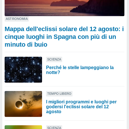
ASTRONOMIA
Mappa dell'eclissi solare del 12 agosto: i
cinque luoghi in Spagna con più di un
minuto di buio
SCIENZA
Perché le stelle lampeggiano la
notte?
TEMPO LIBERO
I migliori programmi e luoghi per
godersi l'eclissi solare del 12
agosto
SCIENZA