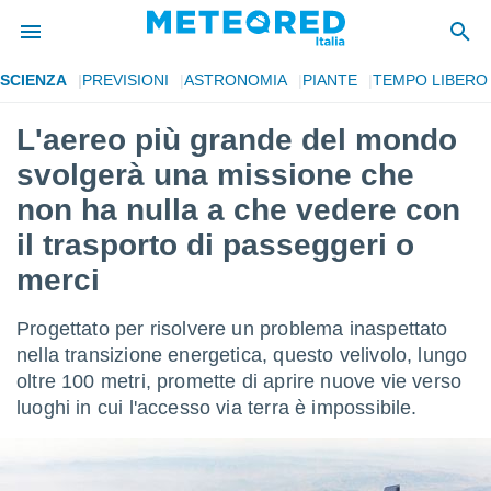
SCIENZA
PREVISIONI
ASTRONOMIA
PIANTE
TEMPO LIBERO
tiva
rivacy
L'aereo più grande del mondo
ti di
svolgerà una missione che
net
net)
non ha nulla a che vedere con
i
il trasporto di passeggeri o
 da
nisti per
merci
 che le
ioni
iano di
Progettato per risolvere un problema inaspettato
È
nella transizione energetica, questo velivolo, lungo
oltre 100 metri, promette di aprire nuove vie verso
 a
ito Web
luoghi in cui l'accesso via terra è impossibile.
do le
opzioni:
 i