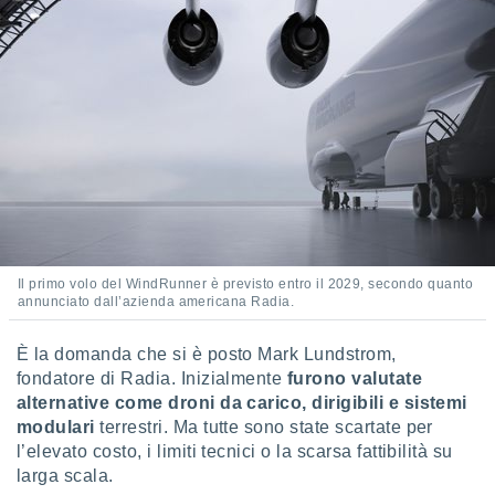
 e
ati
 quali la
a su
ito web,
IP e
tori di
Alcuni
ro
 tuoi dati
 sulla
un
e
Il primo volo del WindRunner è previsto entro il 2029, secondo quanto
, al quale
annunciato dall’azienda americana Radia.
rti. Per
puoi
È la domanda che si è posto Mark Lundstrom,
il tuo
fondatore di Radia. Inizialmente
furono valutate
o o
alternative come droni da carico, dirigibili e sistemi
l
nto dei
modulari
terrestri. Ma tutte sono state scartate per
ualsiasi
l’elevato costo, i limiti tecnici o la scarsa fattibilità su
 facendo
larga scala.