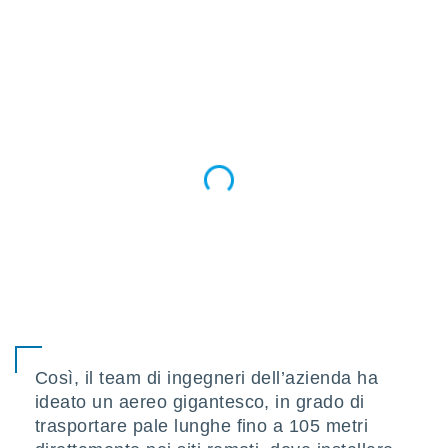
ioni
" o
tra
sui cookie
o sito
nostri
mo il
te
ento dei
re
ioni su
vo e/o
i,
 dati
er la
 della
Così, il team di ingegneri dell’azienda ha
à, creare
ideato un aereo gigantesco, in grado di
r la
à
trasportare pale lunghe fino a 105 metri
izzata,