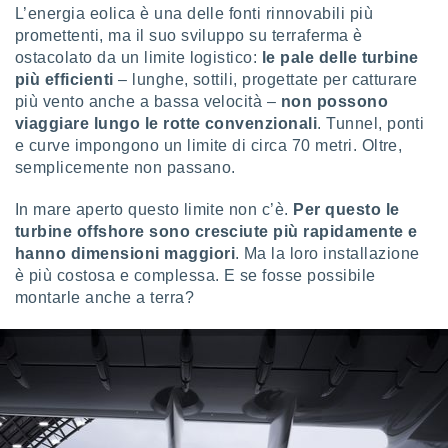
ioni
L’energia eolica è una delle fonti rinnovabili più
e
promettenti, ma il suo sviluppo su terraferma è
à non
ostacolato da un limite logistico:
le pale delle turbine
izzata.
utare
più efficienti
– lunghe, sottili, progettate per catturare
zione dei
più vento anche a bassa velocità –
non possono
viaggiare lungo le rotte convenzionali
. Tunnel, ponti
 al
e curve impongono un limite di circa 70 metri. Oltre,
ito Web
semplicemente non passano.
questo
ento
In mare aperto questo limite non c’è.
Per questo le
 il
turbine offshore sono cresciute più rapidamente e
hanno dimensioni maggiori
. Ma la loro installazione
è più costosa e complessa. E se fosse possibile
o
montarle anche a terra?
, noi e i
rtner
mo
tori
o
e simili
viare,