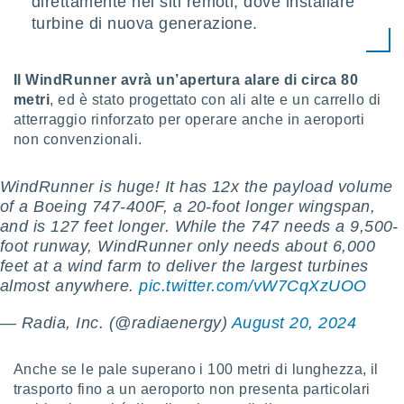
direttamente nei siti remoti, dove installare
 profili
turbine di nuova generazione.
lezione
cità
izzata,
fili per
Il WindRunner avrà un’apertura alare di circa 80
metri
, ed è stato progettato con ali alte e un carrello di
izzazione
atterraggio rinforzato per operare anche in aeroporti
nuti,
non convenzionali.
 profili
lezione
uti
WindRunner is huge! It has 12x the payload volume
zzati,
of a Boeing 747-400F, a 20-foot longer wingspan,
 le
and is 127 feet longer. While the 747 needs a 9,500-
ni degli
foot runway, WindRunner only needs about 6,000
 misurare
feet at a wind farm to deliver the largest turbines
zioni dei
,
almost anywhere.
pic.twitter.com/vW7CqXzUOO
ere il
— Radia, Inc. (@radiaenergy)
August 20, 2024
so
he o la
ione di
Anche se le pale superano i 100 metri di lunghezza, il
enienti
trasporto fino a un aeroporto non presenta particolari
diverse,