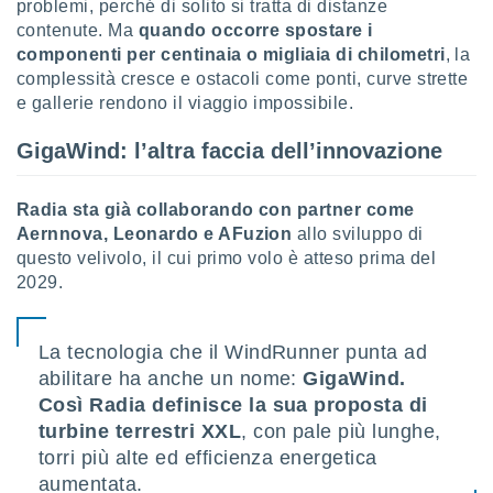
problemi, perché di solito si tratta di distanze
re e
contenute. Ma
quando occorre spostare i
e i
componenti per centinaia o migliaia di chilometri
, la
tilizzare
complessità cresce e ostacoli come ponti, curve strette
ati per la
e gallerie rendono il viaggio impossibile.
e dei
.
GigaWind: l’altra faccia dell’innovazione
izzazione
Radia sta già collaborando con partner come
azione
Aernnova, Leonardo e AFuzion
allo sviluppo di
o la
questo velivolo, il cui primo volo è atteso prima del
e del
2029.
vo,
à e
i
zzati,
La tecnologia che il WindRunner punta ad
one delle
abilitare ha anche un nome:
GigaWind.
ni dei
Così Radia definisce la sua proposta di
 e degli
turbine terrestri XXL
, con pale più lunghe,
 ricerche
ico,
torri più alte ed efficienza energetica
di
aumentata.