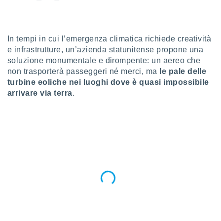
a", è
al sito
ettando
In tempi in cui l’emergenza climatica richiede creatività
zione di
e infrastrutture, un’azienda statunitense propone una
okie,
dei nostri
soluzione monumentale e dirompente: un aereo che
che ci
non trasporterà passeggeri né merci, ma
le pale delle
no di
turbine eoliche nei luoghi dove è quasi impossibile
 e
arrivare via terra
.
e il
amento
 Web,
i
re un
pecifico
arti la
à o
i
zzati
 di esso.
sultare
oni nella