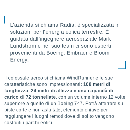
sui cookie
e il tuo
 in
L’azienda si chiama Radia, è specializzata in
soluzioni per l’energia eolica terrestre. È
o
 il
guidata dall’ingegnere aerospaziale Mark
Lundstrom e nel suo team ci sono esperti
azioni
provenienti da Boeing, Embraer e Bloom
kie
Energy.
re
le a piè
 del
to web.
Il colossale aereo si chiama WindRunner e le sue
caratteristiche sono impressionanti:
108 metri di
lunghezza, 24 metri di altezza e una capacità di
ATIVA,
carico di 72 tonnellate
, con un volume interno 12 volte
superiore a quello di un Boeing 747. Potrà atterrare su
e
gie
piste corte e non asfaltate, elemento chiave per
i cookie
raggiungere i luoghi remoti dove di solito vengono
costruiti i parchi eolici.
ccetti
zione dei