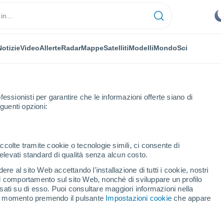
Notizie
Video
Allerte
Radar
Mappe
Satelliti
Modelli
Mondo
Sci
OMIA
PIANTE
TEMPO LIBERO
fessionisti per garantire che le informazioni offerte siano di
guenti opzioni:
ccolte tramite cookie o tecnologie simili, ci consente di
n elevati standard di qualità senza alcun costo.
le può prevedere le scosse di assestamento dopo un grande terremoto?
re al sito Web accettando l'installazione di tutti i cookie, nostri
 il comportamento sul sito Web, nonché di sviluppare un profilo
asati su di esso. Puoi consultare maggiori informazioni nella
ale può prevedere le
si momento premendo il pulsante
Impostazioni cookie
che appare
to dopo un grande