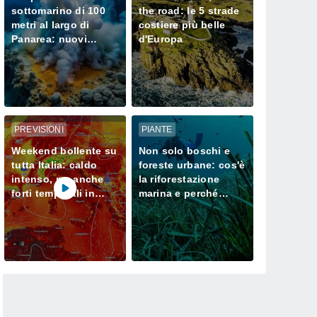
sottomarino di 100
the road: le 5 strade
metri al largo di
costiere più belle
Panarea: nuovi
d'Europa
camini idrotermali e
cosa cambia
PREVISIONI
PIANTE
Weekend bollente su
Non solo boschi e
tutta Italia: caldo
foreste urbane: cos'è
intenso, ma anche
la riforestazione
forti temporali in
marina e perché
arrivo su Alpi e
protegge la vita
Appennini
sott'acqua