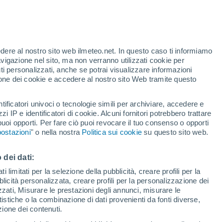
enza artificiale nella previsione di terremoti
moto distruttivo?
edere al nostro sito web ilmeteo.net. In questo caso ti informiamo
avigazione nel sito, ma non verranno utilizzati cookie per
i personalizzati, anche se potrai visualizzare informazioni
azione dei cookie e accedere al nostro sito Web tramite questo
tificatori univoci o tecnologie simili per archiviare, accedere e
zzi IP e identificatori di cookie. Alcuni fornitori potrebbero trattare
 puoi opporti. Per fare ciò puoi revocare il tuo consenso o opporti
ostazioni
" o nella nostra
Politica sui cookie
su questo sito web.
 dei dati:
 limitati per la selezione della pubblicità, creare profili per la
bblicità personalizzata, creare profili per la personalizzazione dei
izzati, Misurare le prestazioni degli annunci, misurare le
istiche o la combinazione di dati provenienti da fonti diverse,
ezione dei contenuti.