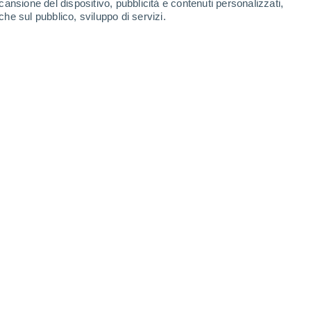
cansione del dispositivo, pubblicità e contenuti personalizzati,
che sul pubblico, sviluppo di servizi.
rremoto iniziale; nuovi modelli di previsione basati
hi secondi anziché giorni. Immagine: Adobe.
2/2025 06:26
4 min
ficiale per la previsione dei terremoti può
estamento pochi secondi dopo la scossa
ll'Università di Edimburgo, del
British
di Padova.