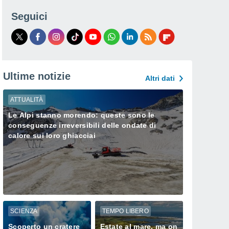
Seguici
Ultime notizie
Altri dati
ATTUALITÀ
Le Alpi stanno morendo: queste sono le
conseguenze irreversibili delle ondate di
calore sui loro ghiacciai
SCIENZA
TEMPO LIBERO
Scoperto un cratere
Estate al mare, ma on