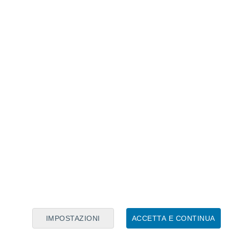
sugli edifici.
tazioni comparabili nella previsione del
 il modello ETAS ha impiegato molto più
verse ore o giorni su un singolo computer di
zione di numerose simulazioni, afferma il
llo basato sull'intelligenza artificiale.
tivo
IMPOSTAZIONI
ACCETTA E CONTINUA