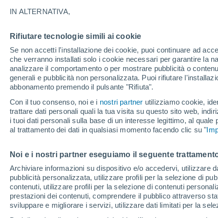
terremoto?
IN ALTERNATIVA,
Quale ruolo potrebbe svolgere l'intellig
Rifiutare tecnologie simili ai cookie
secondari successivi a un grosso terre
Se non accetti l'installazione dei cookie, puoi continuare ad acc
che verranno installati solo i cookie necessari per garantire la n
analizzare il comportamento o per mostrare pubblicità o contenut
generali e pubblicità non personalizzata. Puoi rifiutare l'install
abbonamento premendo il pulsante "Rifiuta".
Con il tuo consenso, noi e i
nostri partner
utilizziamo cookie, iden
trattare dati personali quali la tua visita su questo sito web, indiri
i tuoi dati personali sulla base di un interesse legittimo, al quale
al trattamento dei dati in qualsiasi momento facendo clic su "
Imp
Noi e i nostri partner eseguiamo il seguente trattamento
Archiviare informazioni su dispositivo e/o accedervi, utilizzare dati
pubblicità personalizzata, utilizzare profili per la selezione di pu
contenuti, utilizzare profili per la selezione di contenuti personal
prestazioni dei contenuti, comprendere il pubblico attraverso stat
sviluppare e migliorare i servizi, utilizzare dati limitati per la sel