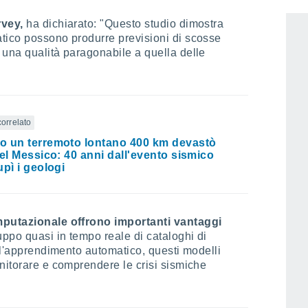
School of GeoSciences
dell'Università di
rvey,
ha dichiarato: "Questo studio dimostra
tico possono produrre previsioni di scosse
 una qualità paragonabile a quella delle
correlato
 un terremoto lontano 400 km devastò
del Messico: 40 anni dall'evento sismico
upì i geologi
omputazionale offrono importanti vantaggi
uppo quasi in tempo reale di cataloghi di
ull'apprendimento automatico, questi modelli
nitorare e comprendere le crisi sismiche