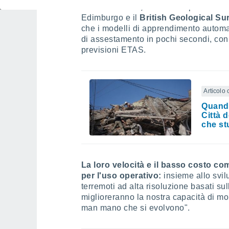
Foteini Dervisi,
dottoranda presso la
Edimburgo e il
British Geological Su
che i modelli di apprendimento automa
di assestamento in pochi secondi, con
previsioni ETAS.
Articolo 
Quando
Città 
che st
La loro velocità e il basso costo c
per l'uso operativo:
insieme allo svil
terremoti ad alta risoluzione basati s
miglioreranno la nostra capacità di mo
man mano che si evolvono".