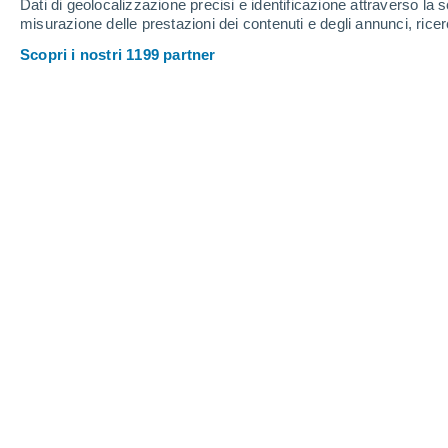
Dati di geolocalizzazione precisi e identificazione attraverso la s
misurazione delle prestazioni dei contenuti e degli annunci, ricer
Scopri i nostri 1199 partner
Le scosse di assestamento possono essere più letali del te
sull'intelligenza artificiale potrebbero prevederle in poc
Kerry Taylor-Smith
02/1
Meteored Regno Unito
Un nuovo strumento di intelligenza arti
prevedere il rischio di scosse di ass
iniziale, secondo una nuova ricerca de
Geological Survey
e dell'Università 