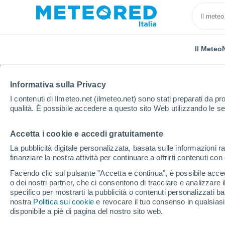
Il Meteo
TUTTE
ATTUALITÀ
SCIENZA
PREVISIONI
ASTRON
Informativa sulla Privacy
I contenuti di Ilmeteo.net (ilmeteo.net) sono stati preparati da pro
qualità. È possibile accedere a questo sito Web utilizzando le se
Accetta i cookie e accedi gratuitamente
La pubblicità digitale personalizzata, basata sulle informazioni ra
finanziare la nostra attività per continuare a offrirti contenuti co
Home
Notizie
Scienza
L'intelligenza artificia
Facendo clic sul pulsante "Accetta e continua", è possibile accede
o dei nostri partner, che ci consentono di tracciare e analizzare
specifico per mostrarti la pubblicità o contenuti personalizzati b
L'intelligenza artifici
nostra
Politica sui cookie
e revocare il tuo consenso in qualsia
disponibile a piè di pagina del nostro sito web.
scosse di assestamen