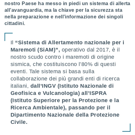
 e
nostro Paese ha messo in piedi un sistema di allerta
ati
all’avanguardia, ma la chiave per la sicurezza sta
 quali la
nella preparazione e nell’informazione dei singoli
a su
cittadini.
ito web,
IP e
tori di
Alcuni
Il
“Sistema di Allertamento nazionale per i
Maremoti (SiAM)”,
operativo dal 2017, è il
ro
nostro scudo contro i maremoti di origine
 tuoi dati
sismica, che costituiscono l’80% di questi
 sulla
un
eventi. Tale sistema si basa sulla
e
collaborazione dei più grandi enti di ricerca
, al quale
italiani,
dall’INGV (Istituto Nazionale di
rti. Per
Geofisica e Vulcanologia) all’ISPRA
puoi
il tuo
(Istituto Superiore per la Protezione e la
o o
Ricerca Ambientale), passando per il
l
Dipartimento Nazionale della Protezione
nto dei
ualsiasi
Civile.
 facendo