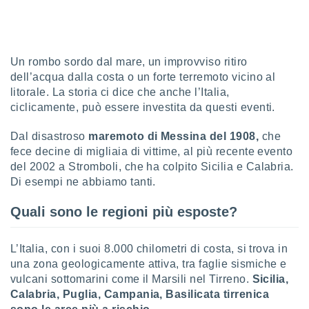
sui cookie
e il tuo
 in
Un rombo sordo dal mare, un improvviso ritiro
o
dell’acqua dalla costa o un forte terremoto vicino al
 il
litorale. La storia ci dice che anche l’Italia,
ciclicamente, può essere investita da questi eventi.
azioni
kie
Dal disastroso
maremoto di Messina del 1908,
che
re
fece decine di migliaia di vittime, al più recente evento
le a piè
del 2002 a Stromboli, che ha colpito Sicilia e Calabria.
 del
to web.
Di esempi ne abbiamo tanti.
Quali sono le regioni più esposte?
ATIVA,
e
L’Italia, con i suoi 8.000 chilometri di costa, si trova in
gie
una zona geologicamente attiva, tra faglie sismiche e
i cookie
vulcani sottomarini come il Marsili nel Tirreno.
Sicilia,
ccetti
Calabria, Puglia, Campania, Basilicata tirrenica
zione dei