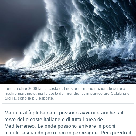
ioni
e
à non
izzata.
utare
zione dei
 al
ito Web
questo
ento
 il
o
Tutti gli oltre 8000 km di costa del nostro territorio nazionale sono a
, noi e i
rischio maremoto, ma le coste del meridione, in particolare Calabria e
rtner
Sicilia, sono le più esposte.
mo
Ma in realtà gli tsunami possono avvenire anche sul
tori
resto delle coste italiane e di tutta l’area del
o
e simili
Mediterraneo. Le onde possono arrivare in pochi
viare,
minuti, lasciando poco tempo per reagire.
Per questo il