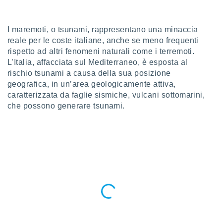
a", è
al sito
I maremoti, o tsunami, rappresentano una minaccia
ettando
reale per le coste italiane, anche se meno frequenti
zione di
okie,
rispetto ad altri fenomeni naturali come i terremoti.
dei nostri
L’Italia, affacciata sul Mediterraneo, è esposta al
che ci
rischio tsunami a causa della sua posizione
no di
geografica, in un’area geologicamente attiva,
 e
caratterizzata da faglie sismiche, vulcani sottomarini,
e il
che possono generare tsunami.
amento
 Web,
i
re un
pecifico
arti la
à o
i
zzati
 di esso.
sultare
oni nella