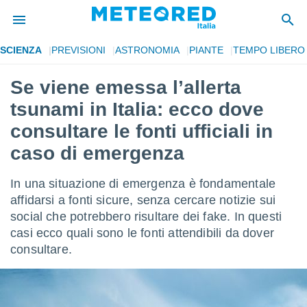
SCIENZA
PREVISIONI
ASTRONOMIA
PIANTE
TEMPO LIBERO
tiva
rivacy
Se viene emessa l’allerta
ti di
tsunami in Italia: ecco dove
net
net)
consultare le fonti ufficiali in
i
caso di emergenza
 da
nisti per
 che le
In una situazione di emergenza è fondamentale
ioni
affidarsi a fonti sicure, senza cercare notizie sui
iano di
È
social che potrebbero risultare dei fake. In questi
casi ecco quali sono le fonti attendibili da dover
 a
consultare.
ito Web
do le
opzioni:
 i