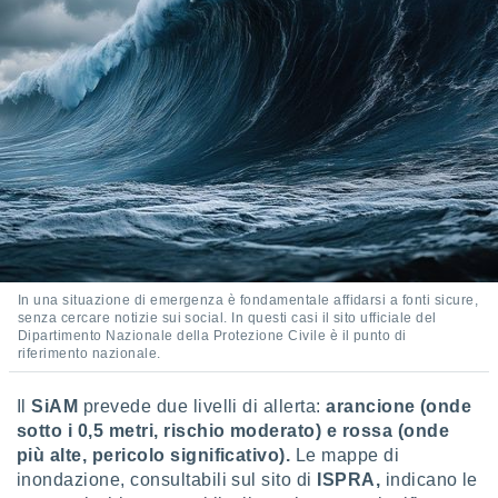
re e
e i
tilizzare
ati per la
e dei
.
izzazione
azione
o la
e del
vo,
In una situazione di emergenza è fondamentale affidarsi a fonti sicure,
à e
senza cercare notizie sui social. In questi casi il sito ufficiale del
i
Dipartimento Nazionale della Protezione Civile è il punto di
zzati,
riferimento nazionale.
one delle
ni dei
Il
SiAM
prevede due livelli di allerta:
arancione (onde
 e degli
sotto i 0,5 metri, rischio moderato) e rossa (onde
 ricerche
più alte, pericolo significativo).
Le mappe di
ico,
di
inondazione, consultabili sul sito di
ISPRA,
indicano le