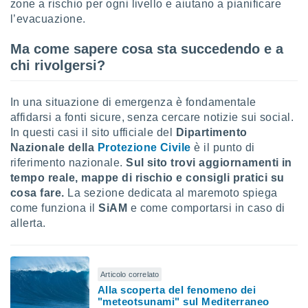
zone a rischio per ogni livello e aiutano a pianificare
l’evacuazione.
i nostri
artner
Ma come sapere cosa sta succedendo e a
chi rivolgersi?
In una situazione di emergenza è fondamentale
affidarsi a fonti sicure, senza cercare notizie sui social.
In questi casi il sito ufficiale del
Dipartimento
Nazionale della
Protezione Civile
è il punto di
riferimento nazionale.
Sul sito trovi aggiornamenti in
tempo reale, mappe di rischio e consigli pratici su
cosa fare.
La sezione dedicata al maremoto spiega
come funziona il
SiAM
e come comportarsi in caso di
allerta.
Articolo correlato
Alla scoperta del fenomeno dei
"meteotsunami" sul Mediterraneo