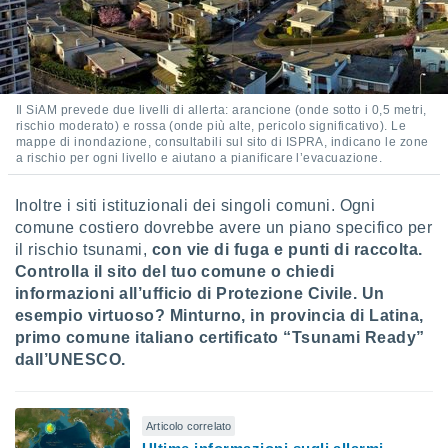
Il SiAM prevede due livelli di allerta: arancione (onde sotto i 0,5 metri,
rischio moderato) e rossa (onde più alte, pericolo significativo). Le
mappe di inondazione, consultabili sul sito di ISPRA, indicano le zone
a rischio per ogni livello e aiutano a pianificare l’evacuazione.
Inoltre i siti istituzionali dei singoli comuni. Ogni
comune costiero dovrebbe avere un piano specifico per
il rischio tsunami,
con vie di fuga e punti di raccolta.
Controlla il sito del tuo comune o chiedi
informazioni all’ufficio di Protezione Civile.
Un
esempio virtuoso? Minturno, in provincia di Latina,
primo comune italiano certificato “Tsunami Ready”
dall’UNESCO.
Articolo correlato