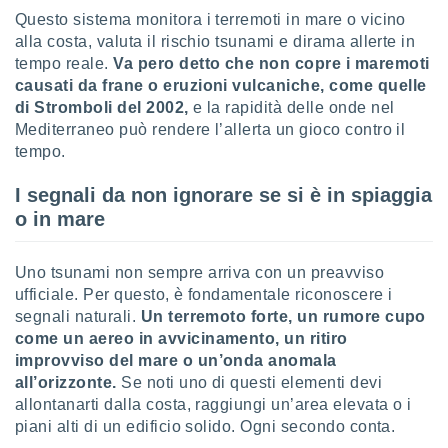
ioni
" o
Questo sistema monitora i terremoti in mare o vicino
tra
alla costa, valuta il rischio tsunami e dirama allerte in
sui cookie
tempo reale.
Va pero detto che non copre i maremoti
o sito
causati da frane o eruzioni vulcaniche, come quelle
di Stromboli del 2002,
e la rapidità delle onde nel
nostri
Mediterraneo può rendere l’allerta un gioco contro il
tempo.
mo il
te
I segnali da non ignorare se si è in spiaggia
ento dei
o in mare
re
ioni su
Uno tsunami non sempre arriva con un preavviso
vo e/o
ufficiale. Per questo, è fondamentale riconoscere i
i,
segnali naturali.
Un terremoto forte, un rumore cupo
 dati
come un aereo in avvicinamento, un ritiro
er la
improvviso del mare o un’onda anomala
 della
à, creare
all’orizzonte.
Se noti uno di questi elementi devi
r la
allontanarti dalla costa, raggiungi un’area elevata o i
à
piani alti di un edificio solido. Ogni secondo conta.
izzata,