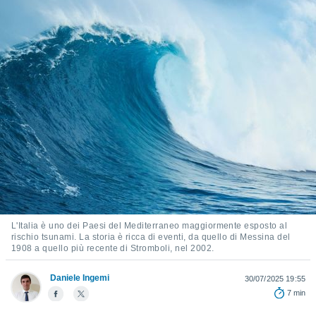
e
amente
cità
izzata,
ACCETTA
ulle
E
ioni
CONTINUA
tramite
e simili,
IMPOSTAZIONI
nte di
e la
tività per
re a
ontenuti
L'Italia è uno dei Paesi del Mediterraneo maggiormente esposto al
ti
rischio tsunami. La storia è ricca di eventi, da quello di Messina del
 di
1908 a quello più recente di Stromboli, nel 2002.
senza
sto.
Daniele Ingemi
30/07/2025 19:55
clic sul
7 min
 "Accetta