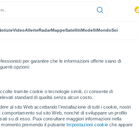
Notizie
Video
Allerte
Radar
Mappe
Satelliti
Modelli
Mondo
Sci
OMIA
PIANTE
TEMPO LIBERO
fessionisti per garantire che le informazioni offerte siano di
guenti opzioni:
ccolte tramite cookie o tecnologie simili, ci consente di
n elevati standard di qualità senza alcun costo.
 luce invernale è legata a una migliore salute metabolica
re al sito Web accettando l'installazione di tutti i cookie, nostri
 il comportamento sul sito Web, nonché di sviluppare un profilo
asati su di esso. Puoi consultare maggiori informazioni nella
la luce invernale è legata
si momento premendo il pulsante
Impostazioni cookie
che appare
metabolica