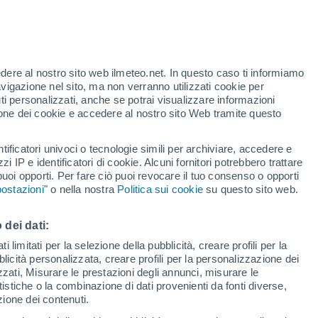
l metabolismo potrebbe trarre più beneficio
 dell’eccesso di sole in estate.
edere al nostro sito web ilmeteo.net. In questo caso ti informiamo
0/2023 10:00
4 min
avigazione nel sito, ma non verranno utilizzati cookie per
i personalizzati, anche se potrai visualizzare informazioni
azione dei cookie e accedere al nostro sito Web tramite questo
tificatori univoci o tecnologie simili per archiviare, accedere e
zzi IP e identificatori di cookie. Alcuni fornitori potrebbero trattare
 puoi opporti. Per fare ciò puoi revocare il tuo consenso o opporti
ostazioni
" o nella nostra
Politica sui cookie
su questo sito web.
 dei dati:
 limitati per la selezione della pubblicità, creare profili per la
bblicità personalizzata, creare profili per la personalizzazione dei
izzati, Misurare le prestazioni degli annunci, misurare le
istiche o la combinazione di dati provenienti da fonti diverse,
ezione dei contenuti.