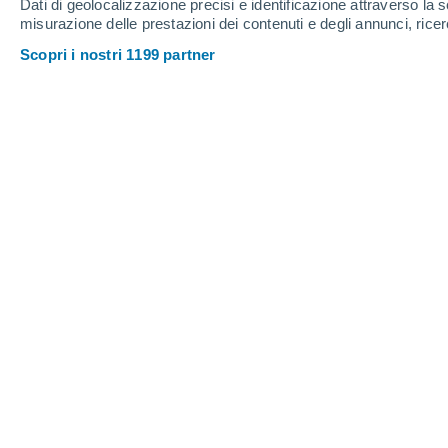
Dati di geolocalizzazione precisi e identificazione attraverso la s
misurazione delle prestazioni dei contenuti e degli annunci, ricer
Scopri i nostri 1199 partner
Ecco come le ore di luce influenzano il metabo
Secondo un nuovo studio,
la nostra s
alimentari potrebbero essere influen
invernale che dall'abbondanza di sol
Condotta
dall'Università di Copena
legame tra esposizione alla luce e met
scoperta che potrebbe fornire indicazi
influenzano le abitudini alimentari 
Lo studio è il primo nel suo genere ed 