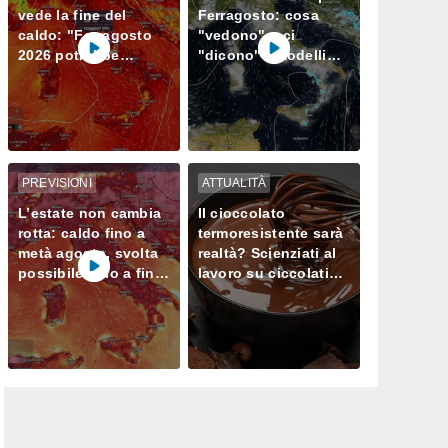
vede la fine del
Ferragosto: cosa
caldo: "Ferragosto
"vedono" e ci
2026 potrebbe
"dicono" i modelli
entrare nella storia.
meteorologici
Ecco perché."
PREVISIONI
ATTUALITÀ
L’estate non cambia
Il cioccolato
rotta: caldo fino a
termoresistente sarà
metà agosto, svolta
realtà? Scienziati al
possibile solo a fine
lavoro su ciccolatini
mese
che non si sciolgono
neanche in estate