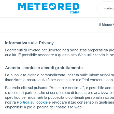
Il Meteo
TUTTE
ATTUALITÀ
SCIENZA
PREVISIONI
ASTRON
Informativa sulla Privacy
I contenuti di Ilmeteo.net (ilmeteo.net) sono stati preparati da pro
qualità. È possibile accedere a questo sito Web utilizzando le se
Accetta i cookie e accedi gratuitamente
La pubblicità digitale personalizzata, basata sulle informazioni ra
finanziare la nostra attività per continuare a offrirti contenuti co
Home
Notizie
Scienza
Una ricerca rivela che la
Facendo clic sul pulsante "Accetta e continua", è possibile accede
o dei nostri partner, che ci consentono di tracciare e analizzare
specifico per mostrarti la pubblicità o contenuti personalizzati b
Una ricerca rivela che 
nostra
Politica sui cookie
e revocare il tuo consenso in qualsia
disponibile a piè di pagina del nostro sito web.
a una migliore salute 