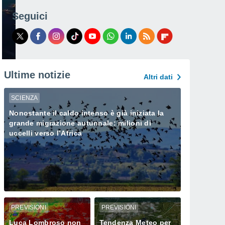
Seguici
Ultime notizie
Altri dati
SCIENZA
Nonostante il caldo intenso è già iniziata la
grande migrazione autunnale: milioni di
uccelli verso l’Africa
PREVISIONI
PREVISIONI
Luca Lombroso non
Tendenza Meteo per