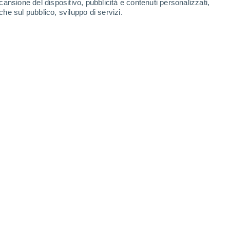
cansione del dispositivo, pubblicità e contenuti personalizzati,
che sul pubblico, sviluppo di servizi.
lismo
alute metabolica e le nostre abitudini
zate più dall'esposizione alla luce
e in estate
.
ghen
, la ricerca rivela un sorprendente
abolismo negli animali non stagionali - una
oni su
come i cambiamenti stagionali
degli esseri umani
.
esplora l'influenza delle ore di luce sul