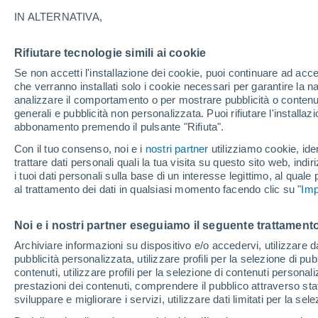
IN ALTERNATIVA,
Secondo un nuovo studio, la salute de
dall'esposizione alla luce invernale che
Rifiutare tecnologie simili ai cookie
Se non accetti l'installazione dei cookie, puoi continuare ad acc
Lee Bell
25/1
che verranno installati solo i cookie necessari per garantire la n
Meteored Regno Unito
analizzare il comportamento o per mostrare pubblicità o contenut
generali e pubblicità non personalizzata. Puoi rifiutare l'install
abbonamento premendo il pulsante "Rifiuta".
Con il tuo consenso, noi e i
nostri partner
utilizziamo cookie, iden
trattare dati personali quali la tua visita su questo sito web, indiri
i tuoi dati personali sulla base di un interesse legittimo, al quale
al trattamento dei dati in qualsiasi momento facendo clic su "
Imp
Noi e i nostri partner eseguiamo il seguente trattamento
Archiviare informazioni su dispositivo e/o accedervi, utilizzare dati
pubblicità personalizzata, utilizzare profili per la selezione di pu
contenuti, utilizzare profili per la selezione di contenuti personal
prestazioni dei contenuti, comprendere il pubblico attraverso stat
sviluppare e migliorare i servizi, utilizzare dati limitati per la sel