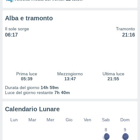
 profili
lezione
cità
Alba e tramonto
izzata,
fili per
Il sole sorge
Tramonto
06:17
21:16
izzazione
nuti,
 profili
lezione
uti
zzati,
Prima luce
Mezzogiorno
Ultima luce
 le
05:39
13:47
21:55
ni degli
 misurare
Durata del giorno
14h 59m
zioni dei
Luce del giorno restante
7h 40m
,
ere il
Calendario Lunare
so
Lun
Mar
Mer
Gio
Ven
Sab
Dom
he o la
ione di
8
9
enienti
diverse,