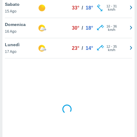
Sabato
12
-
31
33°
/
18°
km/h
sui cookie
15 Ago
e il tuo
 in
Domenica
16
-
36
30°
/
18°
km/h
16 Ago
o
 il
Lunedì
12
-
35
23°
/
14°
km/h
azioni
17 Ago
kie
re
le a piè
 del
to web.
ATIVA,
e
gie
i cookie
ccetti
zione dei