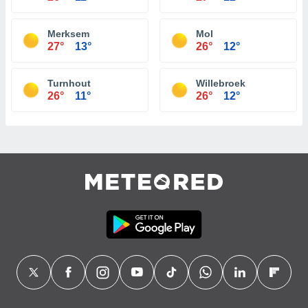
Merksem
Mol
27°
13°
26°
12°
Turnhout
Willebroek
26°
11°
26°
12°