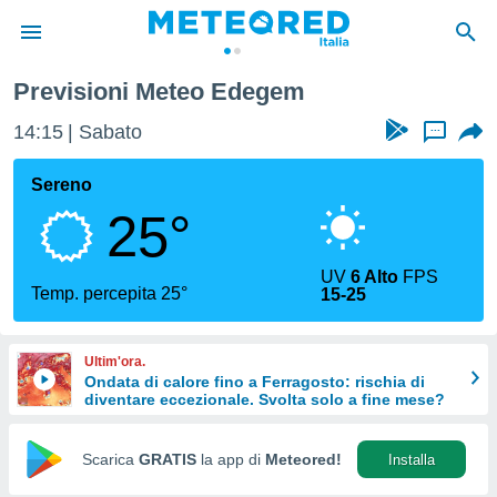
Previsioni Meteo Edegem
tiva
rivacy
14:15
Sabato
...
ti di
net
Sereno
net)
25°
i
 da
nisti per
UV
6 Alto
FPS
 che le
Temp. percepita 25°
15-25
ioni
iano di
È
Ultim'ora.
Ondata di calore fino a Ferragosto: rischia di
 a
diventare eccezionale. Svolta solo a fine mese?
ito Web
do le
opzioni:
Scarica
GRATIS
la app di
Meteored!
Installa
 i