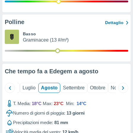
ioni
" o
tra
sui cookie
o sito
Polline
Dettaglio
Basso
nostri
Graminacee (13 #/m³)
mo il
te
ento dei
Che tempo fa a Edegem a
agosto
re
ioni su
vo e/o
Giugno
Luglio
Agosto
Settembre
Ottobre
Novembre
i,
 dati
er la
T. Media:
18°C
Max:
23°C
Min:
14°C
 della
Numero di giorni di pioggia:
13
giorni
à, creare
r la
Precipitazioni medie:
81 mm
à
izzata,
Velocità media del vento:
12 km/h