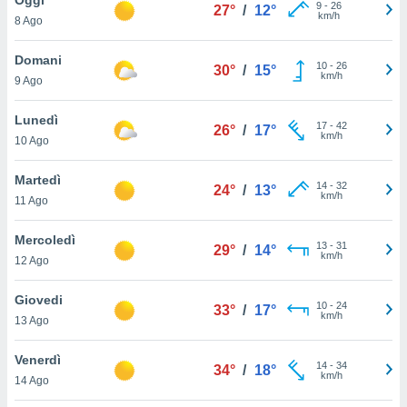
a", è
9
-
26
27°
/
12°
km/h
8 Ago
al sito
ettando
Domani
10
-
26
30°
/
15°
zione di
km/h
9 Ago
okie,
dei nostri
Lunedì
17
-
42
che ci
26°
/
17°
km/h
10 Ago
no di
 e
e il
Martedì
14
-
32
24°
/
13°
amento
km/h
11 Ago
 Web,
i
Mercoledì
13
-
31
re un
29°
/
14°
km/h
12 Ago
pecifico
arti la
Giovedi
à o
10
-
24
33°
/
17°
km/h
i
13 Ago
zzati
 di esso.
Venerdì
14
-
34
sultare
34°
/
18°
km/h
14 Ago
oni nella