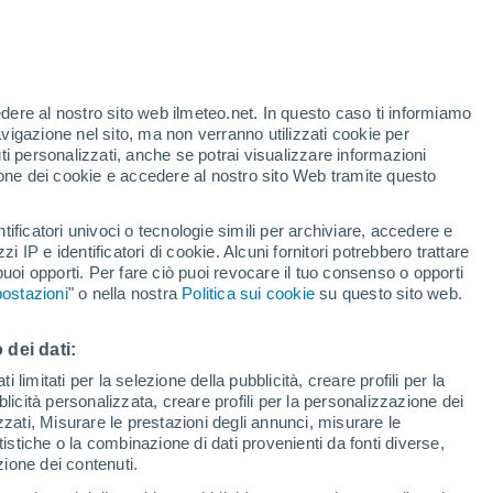
edere al nostro sito web ilmeteo.net. In questo caso ti informiamo
h
avigazione nel sito, ma non verranno utilizzati cookie per
i personalizzati, anche se potrai visualizzare informazioni
azione dei cookie e accedere al nostro sito Web tramite questo
tificatori univoci o tecnologie simili per archiviare, accedere e
zzi IP e identificatori di cookie. Alcuni fornitori potrebbero trattare
 puoi opporti. Per fare ciò puoi revocare il tuo consenso o opporti
pioggia
Satelliti
Modelli
ostazioni
" o nella nostra
Politica sui cookie
su questo sito web.
 dei dati:
Lunedì
Martedì
Mercoledì
Giovedi
 limitati per la selezione della pubblicità, creare profili per la
bblicità personalizzata, creare profili per la personalizzazione dei
10 Ago
11 Ago
12 Ago
13 Ago
izzati, Misurare le prestazioni degli annunci, misurare le
istiche o la combinazione di dati provenienti da fonti diverse,
ezione dei contenuti.