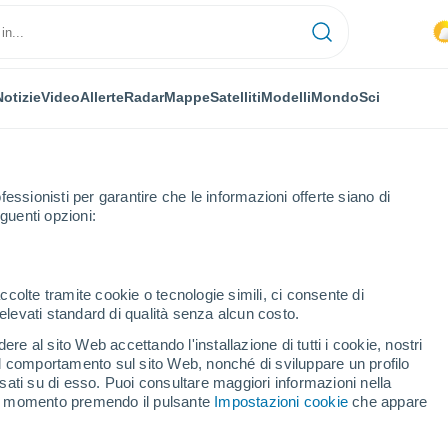
Notizie
Video
Allerte
Radar
Mappe
Satelliti
Modelli
Mondo
Sci
fessionisti per garantire che le informazioni offerte siano di
guenti opzioni:
Willebroek
ccolte tramite cookie o tecnologie simili, ci consente di
n elevati standard di qualità senza alcun costo.
broek
re al sito Web accettando l'installazione di tutti i cookie, nostri
 il comportamento sul sito Web, nonché di sviluppare un profilo
...
asati su di esso. Puoi consultare maggiori informazioni nella
si momento premendo il pulsante
Impostazioni cookie
che appare
Per ora
Cielo coperto nelle prossime ore