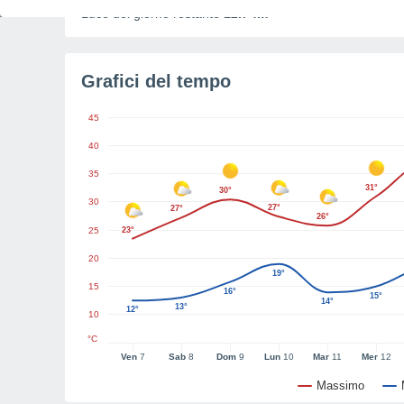
Luce del giorno restante
12h 4m
Grafici del tempo
45
40
35
31°
30°
30
27°
27°
26°
25
23°
20
19°
15
16°
15°
14°
13°
12°
10
°C
Ven
7
Sab
8
Dom
9
Lun
10
Mar
11
Mer
12
Massimo