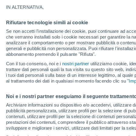
18°
IN ALTERNATIVA,
Rifiutare tecnologie simili ai cookie
Sud
Se non accetti l'installazione dei cookie, puoi continuare ad acc
Temp. percepita 18°
3
-
12 km/
che verranno installati solo i cookie necessari per garantire la n
analizzare il comportamento o per mostrare pubblicità o contenut
generali e pubblicità non personalizzata. Puoi rifiutare l'install
abbonamento premendo il pulsante "Rifiuta".
Ultim'ora.
L’estate non cambia rotta: caldo fino a metà
Con il tuo consenso, noi e i
nostri partner
utilizziamo cookie, iden
agosto, svolta possibile solo a fine mese
trattare dati personali quali la tua visita su questo sito web, indiri
i tuoi dati personali sulla base di un interesse legittimo, al quale
Il Meteo 1 - 7
Attualità
Mappa di pioggia
Radar di 
al trattamento dei dati in qualsiasi momento facendo clic su "
Imp
Noi e i nostri partner eseguiamo il seguente trattamento
Domani
Domenica
Oggi
Archiviare informazioni su dispositivo e/o accedervi, utilizzare dati
pubblicità personalizzata, utilizzare profili per la selezione di pu
8 Ago
9 Ago
7 Ago
contenuti, utilizzare profili per la selezione di contenuti personal
prestazioni dei contenuti, comprendere il pubblico attraverso stat
sviluppare e migliorare i servizi, utilizzare dati limitati per la sel