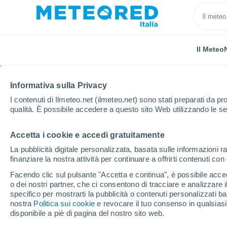
Il Meteo
Informativa sulla Privacy
I contenuti di Ilmeteo.net (ilmeteo.net) sono stati preparati da pro
qualità. È possibile accedere a questo sito Web utilizzando le se
Accetta i cookie e accedi gratuitamente
Home
Belgio
Fiandre
Provincia di Anversa
La pubblicità digitale personalizzata, basata sulle informazioni ra
finanziare la nostra attività per continuare a offrirti contenuti co
Previsioni Meteo Wille
Facendo clic sul pulsante "Accetta e continua", è possibile accede
o dei nostri partner, che ci consentono di tracciare e analizzare
09:53
Venerdì
specifico per mostrarti la pubblicità o contenuti personalizzati b
nostra
Politica sui cookie
e revocare il tuo consenso in qualsia
disponibile a piè di pagina del nostro sito web.
Nubi sparse