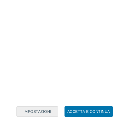
Calendario Lunare
Lun
Mar
Mer
Gio
Ven
Sab
Dom
7
8
9
10
11
12
13
14
15
16
17
18
19
20
IMPOSTAZIONI
ACCETTA E CONTINUA