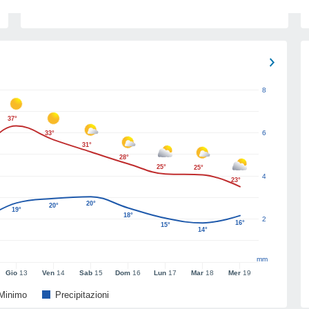
8
37°
6
33°
31°
28°
25°
25°
4
23°
20°
20°
19°
18°
2
16°
15°
14°
mm
Gio
13
Ven
14
Sab
15
Dom
16
Lun
17
Mar
18
Mer
19
Minimo
Precipitazioni