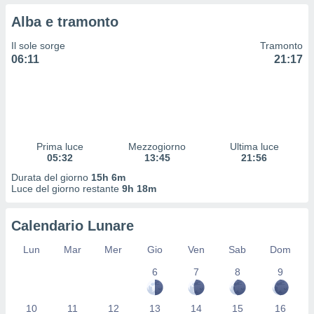
 profili
Alba e tramonto
lezione
cità
Il sole sorge
Tramonto
izzata,
06:11
21:17
fili per
izzazione
nuti,
 profili
lezione
uti
Prima luce
Mezzogiorno
Ultima luce
zzati,
05:32
13:45
21:56
 le
Durata del giorno
15h 6m
ni degli
Luce del giorno restante
9h 18m
 misurare
zioni dei
,
Calendario Lunare
ere il
Lun
Mar
Mer
Gio
Ven
Sab
Dom
so
6
7
8
9
he o la
ione di
enienti
10
11
12
13
14
15
16
diverse,