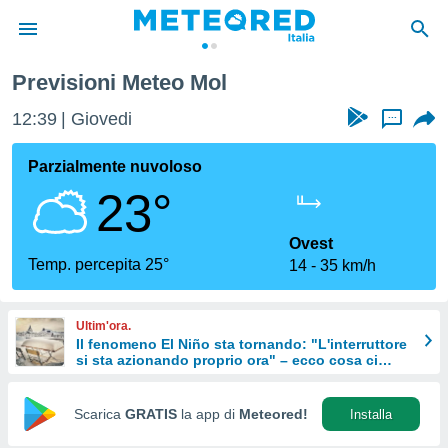
Previsioni Meteo Mol
tiva
rivacy
12:39
Giovedi
...
ti di
net
Parzialmente nuvoloso
net)
23°
i
 da
nisti per
Ovest
 che le
Temp. percepita 25°
14
35 km/h
ioni
iano di
È
Ultim'ora.
Il fenomeno El Niño sta tornando: "L'interruttore
 a
si sta azionando proprio ora" – ecco cosa ci
ito Web
aspetta in inverno
do le
opzioni:
Scarica
GRATIS
la app di
Meteored!
Installa
 i