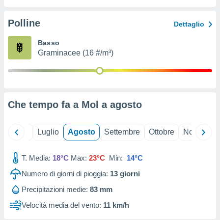
ioni
" o
tra
Polline
Dettaglio
sui cookie
o sito
Basso
Graminacee (16 #/m³)
nostri
mo il
te
ento dei
Che tempo fa a Mol a
agosto
re
ioni su
Giugno
Luglio
Agosto
Settembre
Ottobre
Novembre
vo e/o
i,
T. Media:
18°C
Max:
23°C
Min:
14°C
 dati
er la
Numero di giorni di pioggia:
13
giorni
 della
à, creare
Precipitazioni medie:
83 mm
r la
Velocità media del vento:
11 km/h
à
izzata,