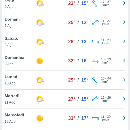
a", è
17
-
37
23°
/
15°
km/h
6 Ago
al sito
ettando
Domani
11
-
22
25°
/
12°
zione di
km/h
7 Ago
okie,
dei nostri
Sabato
11
-
29
che ci
28°
/
13°
km/h
8 Ago
no di
 e
e il
Domenica
13
-
33
32°
/
16°
amento
km/h
9 Ago
 Web,
i
Lunedì
16
-
44
re un
29°
/
19°
km/h
10 Ago
pecifico
arti la
Martedì
à o
12
-
29
27°
/
15°
km/h
i
11 Ago
zzati
 di esso.
Mercoledì
11
-
30
sultare
33°
/
17°
km/h
12 Ago
oni nella