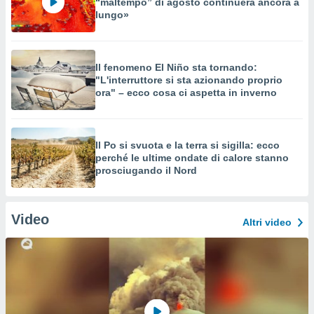
“maltempo” di agosto continuerà ancora a
lungo»
Il fenomeno El Niño sta tornando:
"L'interruttore si sta azionando proprio
ora" – ecco cosa ci aspetta in inverno
Il Po si svuota e la terra si sigilla: ecco
perché le ultime ondate di calore stanno
prosciugando il Nord
Video
Altri video