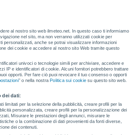
Allerta gialla
Allerta moderata per alte
temperature a Binche oggi
edere al nostro sito web ilmeteo.net. In questo caso ti informiamo
h
avigazione nel sito, ma non verranno utilizzati cookie per
i personalizzati, anche se potrai visualizzare informazioni
azione dei cookie e accedere al nostro sito Web tramite questo
tificatori univoci o tecnologie simili per archiviare, accedere e
e?
zzi IP e identificatori di cookie. Alcuni fornitori potrebbero trattare
 puoi opporti. Per fare ciò puoi revocare il tuo consenso o opporti
adar di pioggia
Satelliti
Modelli
ostazioni
" o nella nostra
Politica sui cookie
su questo sito web.
 dei dati:
Martedì
Mercoledì
Giovedi
Venerdì
 limitati per la selezione della pubblicità, creare profili per la
bblicità personalizzata, creare profili per la personalizzazione dei
11 Ago
12 Ago
13 Ago
14 Ago
izzati, Misurare le prestazioni degli annunci, misurare le
istiche o la combinazione di dati provenienti da fonti diverse,
ezione dei contenuti.