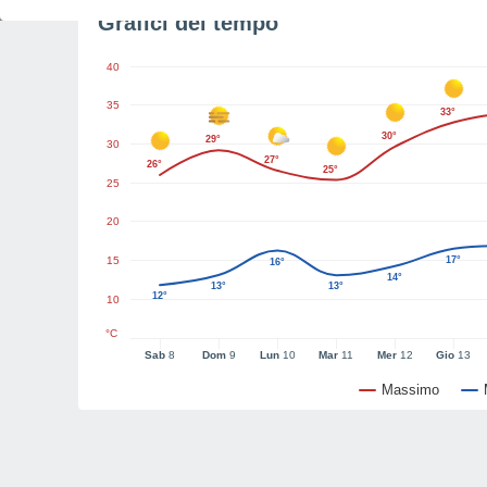
Grafici del tempo
40
35
33°
30°
29°
30
27°
26°
25°
25
20
15
17°
16°
14°
13°
13°
12°
10
°C
Sab
8
Dom
9
Lun
10
Mar
11
Mer
12
Gio
13
Massimo