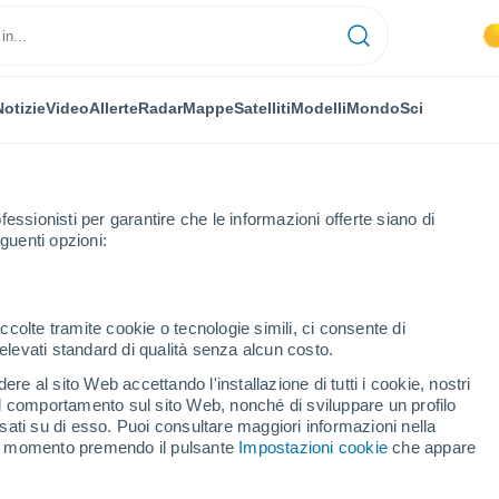
Notizie
Video
Allerte
Radar
Mappe
Satelliti
Modelli
Mondo
Sci
fessionisti per garantire che le informazioni offerte siano di
guenti opzioni:
ccolte tramite cookie o tecnologie simili, ci consente di
n elevati standard di qualità senza alcun costo.
e
re al sito Web accettando l'installazione di tutti i cookie, nostri
 il comportamento sul sito Web, nonché di sviluppare un profilo
...
asati su di esso. Puoi consultare maggiori informazioni nella
si momento premendo il pulsante
Impostazioni cookie
che appare
Per ora
Intervalli nuvolosi nelle prossime
ore