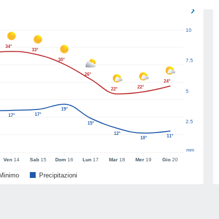
10
34°
33°
30°
7.5
26°
24°
22°
22°
5
19°
17°
17°
2.5
15°
12°
11°
10°
mm
Ven
14
Sab
15
Dom
16
Lun
17
Mar
18
Mer
19
Gio
20
Minimo
Precipitazioni