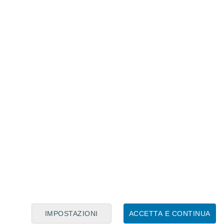
Calendario Lunare
Lun
Mar
Mer
Gio
Ven
Sab
Dom
8
9
10
11
12
13
14
15
16
17
18
19
20
21
IMPOSTAZIONI
ACCETTA E CONTINUA