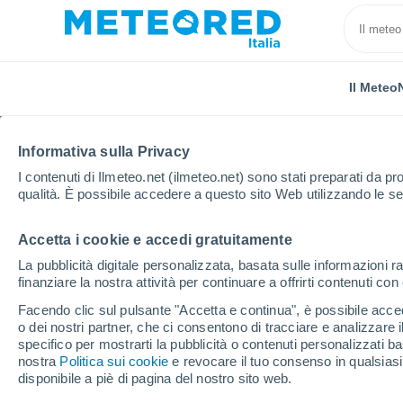
Il Meteo
Informativa sulla Privacy
I contenuti di Ilmeteo.net (ilmeteo.net) sono stati preparati da pro
qualità. È possibile accedere a questo sito Web utilizzando le se
Accetta i cookie e accedi gratuitamente
Home
Belgio
Vallonia
Hainaut
Binche
La pubblicità digitale personalizzata, basata sulle informazioni ra
finanziare la nostra attività per continuare a offrirti contenuti co
Previsioni Meteo Binch
Facendo clic sul pulsante "Accetta e continua", è possibile accede
o dei nostri partner, che ci consentono di tracciare e analizzare
18:51
Sabato
specifico per mostrarti la pubblicità o contenuti personalizzati b
nostra
Politica sui cookie
e revocare il tuo consenso in qualsia
disponibile a piè di pagina del nostro sito web.
Sereno