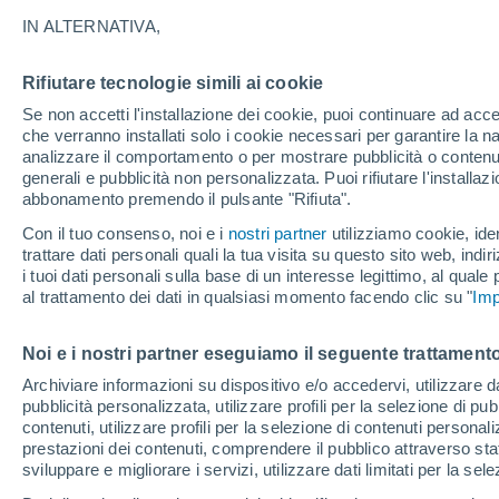
25°
IN ALTERNATIVA,
Rifiutare tecnologie simili ai cookie
Nord-est
Se non accetti l'installazione dei cookie, puoi continuare ad acc
Temp. percepita 26°
7
-
17 km/
che verranno installati solo i cookie necessari per garantire la n
analizzare il comportamento o per mostrare pubblicità o contenut
generali e pubblicità non personalizzata. Puoi rifiutare l'install
abbonamento premendo il pulsante "Rifiuta".
Ultim'ora.
Ondata di calore fino a Ferragosto: rischia di
Con il tuo consenso, noi e i
nostri partner
utilizziamo cookie, iden
diventare eccezionale. Svolta solo a fine mes
trattare dati personali quali la tua visita su questo sito web, indiri
i tuoi dati personali sulla base di un interesse legittimo, al quale
Il Meteo 1 - 7
Attualità
Mappa della Temperatura
R
al trattamento dei dati in qualsiasi momento facendo clic su "
Imp
Noi e i nostri partner eseguiamo il seguente trattamento
Domani
Lunedì
Oggi
Archiviare informazioni su dispositivo e/o accedervi, utilizzare dati
pubblicità personalizzata, utilizzare profili per la selezione di pu
9 Ago
10 Ago
8 Ago
contenuti, utilizzare profili per la selezione di contenuti personal
prestazioni dei contenuti, comprendere il pubblico attraverso stat
sviluppare e migliorare i servizi, utilizzare dati limitati per la sel