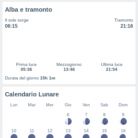
 profili
Alba e tramonto
lezione
cità
Il sole sorge
Tramonto
izzata,
06:15
21:16
fili per
izzazione
nuti,
 profili
lezione
uti
Prima luce
Mezzogiorno
Ultima luce
zzati,
05:36
13:46
21:54
 le
Durata del giorno
15h 1m
ni degli
 misurare
zioni dei
Calendario Lunare
,
ere il
Lun
Mar
Mer
Gio
Ven
Sab
Dom
so
6
7
8
9
he o la
ione di
10
11
12
13
14
15
16
enienti
diverse,