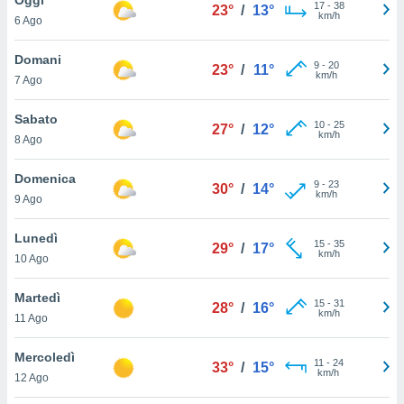
a", è
17
-
38
23°
/
13°
km/h
6 Ago
al sito
ettando
Domani
9
-
20
23°
/
11°
zione di
km/h
7 Ago
okie,
dei nostri
Sabato
10
-
25
che ci
27°
/
12°
km/h
8 Ago
no di
 e
e il
Domenica
9
-
23
30°
/
14°
amento
km/h
9 Ago
 Web,
i
Lunedì
15
-
35
re un
29°
/
17°
km/h
10 Ago
pecifico
arti la
Martedì
à o
15
-
31
28°
/
16°
km/h
i
11 Ago
zzati
 di esso.
Mercoledì
11
-
24
sultare
33°
/
15°
km/h
12 Ago
oni nella