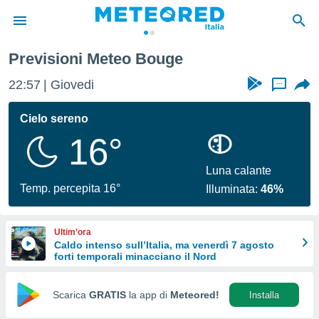
Previsioni Meteo Bouge
tiva
rivacy
22:57
Giovedi
...
ti di
net
Cielo sereno
net)
16°
i
 da
nisti per
Luna calante
 che le
Temp. percepita 16°
Illuminata:
46%
ioni
iano di
È
Ultim’ora
Caldo intenso sull’Italia, ma venerdì 7 agosto
 a
forti temporali minacciano il Nord
ito Web
do le
opzioni:
Scarica
GRATIS
la app di
Meteored!
Installa
 i