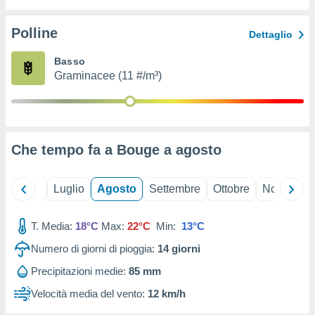
ioni
" o
tra
Polline
Dettaglio
sui cookie
o sito
Basso
Graminacee (11 #/m³)
nostri
mo il
te
ento dei
Che tempo fa a Bouge a
agosto
re
ioni su
Giugno
Luglio
Agosto
Settembre
Ottobre
Novembre
vo e/o
i,
T. Media:
18°C
Max:
22°C
Min:
13°C
 dati
er la
Numero di giorni di pioggia:
14
giorni
 della
à, creare
Precipitazioni medie:
85 mm
r la
Velocità media del vento:
12 km/h
à
izzata,