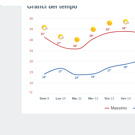
Grafici del tempo
40
34°
35
33°
31°
30°
30
27°
26°
25
20
19°
17°
17°
15
14°
14°
14°
10
°C
Dom
9
Lun
10
Mar
11
Mer
12
Gio
13
Ven
14
Massimo