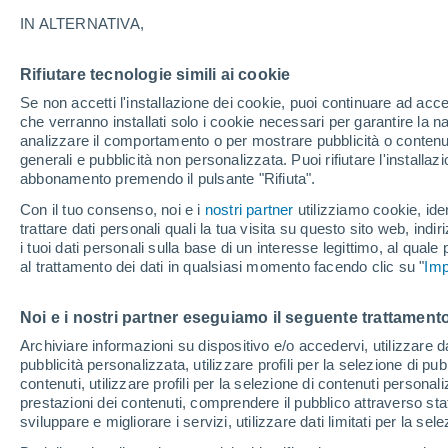
27°
IN ALTERNATIVA,
Rifiutare tecnologie simili ai cookie
UV
3 Medi
Se non accetti l'installazione dei cookie, puoi continuare ad acc
Temp. percepita 27°
FPS
6-10
che verranno installati solo i cookie necessari per garantire la n
analizzare il comportamento o per mostrare pubblicità o contenut
generali e pubblicità non personalizzata. Puoi rifiutare l'install
abbonamento premendo il pulsante "Rifiuta".
Ultim'ora.
Meteo, tendenza di lungo termine: arrivano
Con il tuo consenso, noi e i
nostri partner
utilizziamo cookie, iden
conferme, la svolta dopo Ferragosto
trattare dati personali quali la tua visita su questo sito web, indiri
i tuoi dati personali sulla base di un interesse legittimo, al quale
Il Meteo 1 - 7
Attualità
Mappa di nuvolosità
Radar 
al trattamento dei dati in qualsiasi momento facendo clic su "
Imp
Noi e i nostri partner eseguiamo il seguente trattamento
Domani
Martedì
M
Oggi
Archiviare informazioni su dispositivo e/o accedervi, utilizzare dati
pubblicità personalizzata, utilizzare profili per la selezione di pu
10 Ago
11 Ago
9 Ago
contenuti, utilizzare profili per la selezione di contenuti personal
prestazioni dei contenuti, comprendere il pubblico attraverso stat
sviluppare e migliorare i servizi, utilizzare dati limitati per la sel