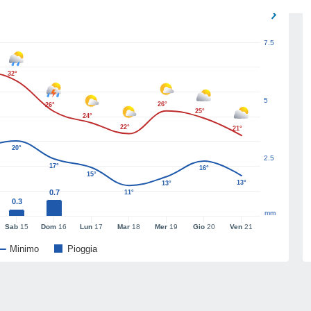
7.5
32°
5
26°
26°
25°
24°
22°
21°
20°
2.5
17°
16°
15°
13°
13°
0.7
11°
0.3
mm
Sab
15
Dom
16
Lun
17
Mar
18
Mer
19
Gio
20
Ven
21
Minimo
Pioggia