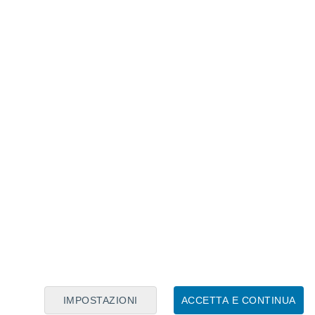
Calendario Lunare
Lun
Mar
Mer
Gio
Ven
Sab
Dom
9
10
11
12
13
14
15
16
17
18
19
20
21
22
IMPOSTAZIONI
ACCETTA E CONTINUA