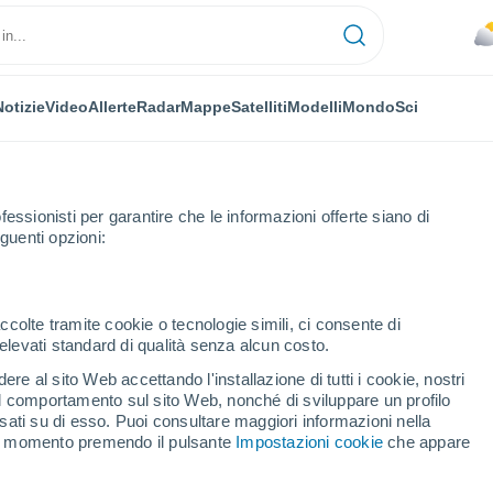
Notizie
Video
Allerte
Radar
Mappe
Satelliti
Modelli
Mondo
Sci
fessionisti per garantire che le informazioni offerte siano di
guenti opzioni:
lcourt
ccolte tramite cookie o tecnologie simili, ci consente di
n elevati standard di qualità senza alcun costo.
urt
re al sito Web accettando l'installazione di tutti i cookie, nostri
 il comportamento sul sito Web, nonché di sviluppare un profilo
...
asati su di esso. Puoi consultare maggiori informazioni nella
si momento premendo il pulsante
Impostazioni cookie
che appare
Per ora
Cielo nuvoloso nelle prossime
ore