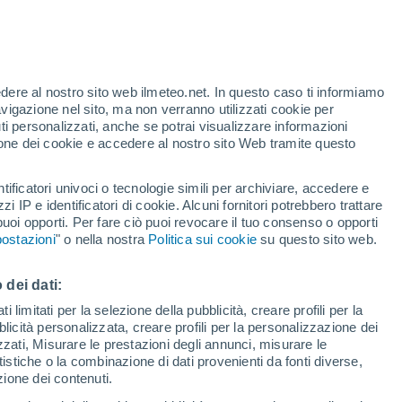
Allerta gialla
Allerta moderata per alte
temperature a Walcourt oggi
o
edere al nostro sito web ilmeteo.net. In questo caso ti informiamo
avigazione nel sito, ma non verranno utilizzati cookie per
i personalizzati, anche se potrai visualizzare informazioni
azione dei cookie e accedere al nostro sito Web tramite questo
tificatori univoci o tecnologie simili per archiviare, accedere e
zzi IP e identificatori di cookie. Alcuni fornitori potrebbero trattare
 puoi opporti. Per fare ciò puoi revocare il tuo consenso o opporti
di pioggia
Satelliti
Modelli
ostazioni
" o nella nostra
Politica sui cookie
su questo sito web.
 dei dati:
ercoledì
Giovedi
Venerdì
Sabato
 limitati per la selezione della pubblicità, creare profili per la
bblicità personalizzata, creare profili per la personalizzazione dei
12 Ago
13 Ago
14 Ago
15 Ago
izzati, Misurare le prestazioni degli annunci, misurare le
istiche o la combinazione di dati provenienti da fonti diverse,
ezione dei contenuti.
40%