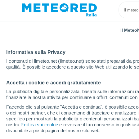
Il Meteo
Informativa sulla Privacy
I contenuti di Ilmeteo.net (ilmeteo.net) sono stati preparati da pro
qualità. È possibile accedere a questo sito Web utilizzando le se
Accetta i cookie e accedi gratuitamente
Home
Belgio
Vallonia
Provincia di Namur
Wa
La pubblicità digitale personalizzata, basata sulle informazioni ra
finanziare la nostra attività per continuare a offrirti contenuti co
Previsioni Meteo Walco
Facendo clic sul pulsante "Accetta e continua", è possibile accede
o dei nostri partner, che ci consentono di tracciare e analizzare
11:04
Domenica
specifico per mostrarti la pubblicità o contenuti personalizzati b
nostra
Politica sui cookie
e revocare il tuo consenso in qualsia
disponibile a piè di pagina del nostro sito web.
Nubi sparse