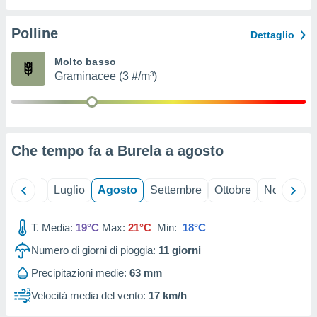
ioni
" o
tra
Polline
Dettaglio
sui cookie
o sito
Molto basso
Graminacee (3 #/m³)
nostri
mo il
te
ento dei
Che tempo fa a Burela a
agosto
re
ioni su
Giugno
Luglio
Agosto
Settembre
Ottobre
Novembre
vo e/o
i,
T. Media:
19°C
Max:
21°C
Min:
18°C
 dati
er la
Numero di giorni di pioggia:
11
giorni
 della
à, creare
Precipitazioni medie:
63 mm
r la
Velocità media del vento:
17 km/h
à
izzata,