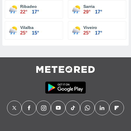
Ribadeo
Sarria
22°
17°
29°
17°
Vilalba
Viveiro
25°
15°
25°
17°