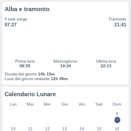
 profili
Alba e tramonto
lezione
cità
Il sole sorge
Tramonto
izzata,
07:27
21:41
fili per
izzazione
nuti,
 profili
lezione
uti
Prima luce
Mezzogiorno
Ultima luce
zzati,
06:55
14:34
22:13
 le
Durata del giorno
14h 15m
ni degli
Luce del giorno restante
12h 46m
 misurare
zioni dei
,
Calendario Lunare
ere il
Lun
Mar
Mer
Gio
Ven
Sab
Dom
so
9
he o la
ione di
enienti
10
11
12
13
14
15
16
diverse,