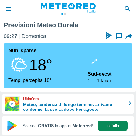
Previsioni Meteo Burela
tiva
rivacy
09:27
Domenica
...
ti di
net
Nubi sparse
net)
18°
i
 da
nisti per
Sud-ovest
 che le
Temp. percepita 18°
5
11 km/h
ioni
iano di
È
Ultim'ora.
Meteo, tendenza di lungo termine: arrivano
 a
conferme, la svolta dopo Ferragosto
ito Web
do le
opzioni:
Scarica
GRATIS
la app di
Meteored!
Installa
 i