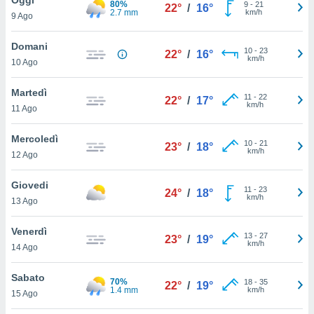
80%
a", è
9
-
21
22°
/
16°
2.7 mm
km/h
9 Ago
al sito
ettando
Domani
10
-
23
22°
/
16°
zione di
km/h
10 Ago
okie,
dei nostri
Martedì
11
-
22
che ci
22°
/
17°
km/h
11 Ago
no di
 e
e il
Mercoledì
10
-
21
23°
/
18°
amento
km/h
12 Ago
 Web,
i
Giovedi
11
-
23
re un
24°
/
18°
km/h
13 Ago
pecifico
arti la
Venerdì
à o
13
-
27
23°
/
19°
km/h
i
14 Ago
zzati
 di esso.
Sabato
70%
18
-
35
sultare
22°
/
19°
1.4 mm
km/h
15 Ago
oni nella