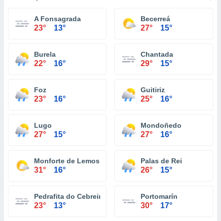
A Fonsagrada
Becerreá
23°
13°
27°
15°
Burela
Chantada
22°
16°
29°
15°
Foz
Guitiriz
23°
16°
25°
16°
Lugo
Mondoñedo
27°
15°
27°
16°
Monforte de Lemos
Palas de Rei
31°
16°
26°
15°
Pedrafita do Cebreiro
Portomarín
23°
13°
30°
17°