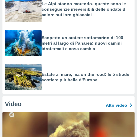
Le Alpi stanno morendo: queste sono le
conseguenze irreversibili delle ondate di
calore sui loro ghiacciai
Scoperto un cratere sottomarino di 100
metri al largo di Panarea: nuovi camini
idrotermali e cosa cambia
Estate al mare, ma on the road: le 5 strade
costiere più belle d'Europa
Video
Altri video