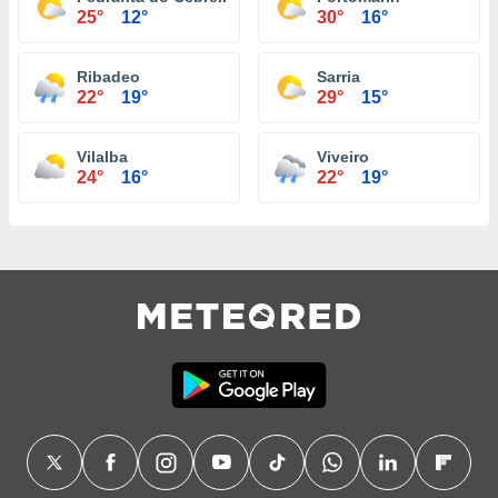
25°
12°
30°
16°
Ribadeo
Sarria
22°
19°
29°
15°
Vilalba
Viveiro
24°
16°
22°
19°