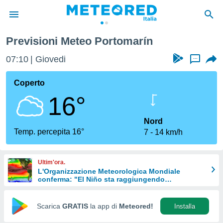
Previsioni Meteo Portomarín
tiva
rivacy
07:10
Giovedi
...
ti di
net
Coperto
net)
16°
i
 da
nisti per
Nord
 che le
Temp. percepita 16°
7
14 km/h
ioni
iano di
È
Ultim'ora.
L'Organizzazione Meteorologica Mondiale
 a
conferma: "El Niño sta raggiungendo
ito Web
un'intensità mai vista da diversi anni"
do le
opzioni:
Scarica
GRATIS
la app di
Meteored!
Installa
 i