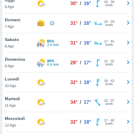
a", è
16
-
34
30°
/
16°
km/h
6 Ago
al sito
ettando
Domani
15
-
33
31°
/
16°
zione di
km/h
7 Ago
okie,
dei nostri
Sabato
80%
17
-
41
che ci
31°
/
16°
3.4 mm
km/h
8 Ago
no di
 e
e il
Domenica
40%
12
-
32
28°
/
17°
amento
0.4 mm
km/h
9 Ago
 Web,
i
Lunedì
16
-
42
re un
32°
/
18°
km/h
10 Ago
pecifico
arti la
Martedì
à o
15
-
37
34°
/
17°
km/h
i
11 Ago
zzati
 di esso.
Mercoledì
17
-
40
sultare
32°
/
18°
km/h
12 Ago
oni nella