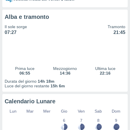
 profili
lezione
cità
Alba e tramonto
izzata,
fili per
Il sole sorge
Tramonto
07:27
21:45
izzazione
nuti,
 profili
lezione
uti
zzati,
Prima luce
Mezzogiorno
Ultima luce
 le
06:55
14:36
22:16
ni degli
 misurare
Durata del giorno
14h 18m
zioni dei
Luce del giorno restante
15h 6m
,
ere il
Calendario Lunare
so
Lun
Mar
Mer
Gio
Ven
Sab
Dom
he o la
ione di
6
7
8
9
enienti
diverse,