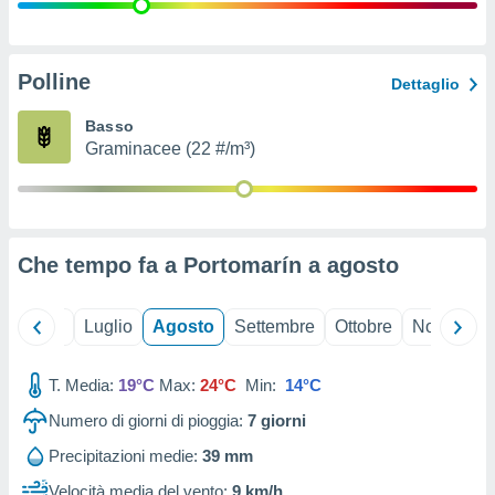
ioni
" o
tra
sui cookie
o sito
Polline
Dettaglio
Basso
nostri
Graminacee (22 #/m³)
mo il
te
ento dei
Che tempo fa a Portomarín a
agosto
re
ioni su
vo e/o
Giugno
Luglio
Agosto
Settembre
Ottobre
Novembre
i,
 dati
er la
T. Media:
19°C
Max:
24°C
Min:
14°C
 della
Numero di giorni di pioggia:
7
giorni
à, creare
r la
Precipitazioni medie:
39 mm
à
izzata,
Velocità media del vento:
9 km/h