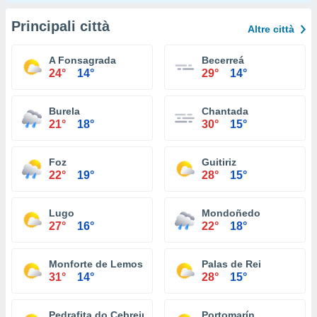
Principali città
Altre città
A Fonsagrada
Becerreá
24°
14°
29°
14°
Burela
Chantada
21°
18°
30°
15°
Foz
Guitiriz
22°
19°
28°
15°
Lugo
Mondoñedo
27°
16°
22°
18°
Monforte de Lemos
Palas de Rei
31°
14°
28°
15°
Pedrafita do Cebreiro
Portomarín