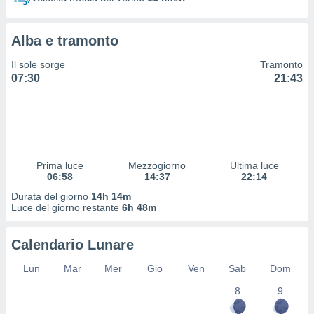
 profili
lezione
cità
Alba e tramonto
izzata,
fili per
Il sole sorge
Tramonto
07:30
21:43
izzazione
nuti,
 profili
lezione
uti
zzati,
Prima luce
Mezzogiorno
Ultima luce
 le
06:58
14:37
22:14
ni degli
 misurare
Durata del giorno
14h 14m
zioni dei
Luce del giorno restante
6h 48m
,
ere il
Calendario Lunare
so
Lun
Mar
Mer
Gio
Ven
Sab
Dom
he o la
ione di
8
9
enienti
diverse,