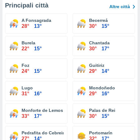
Principali città
Altre città
A Fonsagrada
Becerreá
28°
13°
30°
15°
Burela
Chantada
22°
15°
30°
17°
Foz
Guitiriz
24°
15°
29°
14°
Lugo
Mondoñedo
31°
16°
29°
16°
Monforte de Lemos
Palas de Rei
33°
17°
30°
15°
Pedrafita do Cebreiro
Portomarín
27°
14°
32°
17°