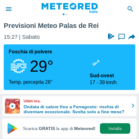
Previsioni Meteo Palas de Rei
tiva
rivacy
15:27
Sabato
...
ti di
net
Foschia di polvere
net)
29°
i
 da
nisti per
Sud-ovest
 che le
Temp. percepita 28°
17
39 km/h
ioni
iano di
È
Ultim'ora.
Ondata di calore fino a Ferragosto: rischia di
 a
diventare eccezionale. Svolta solo a fine mese?
ito Web
do le
opzioni:
Scarica
GRATIS
la app di
Meteored!
Installa
 i