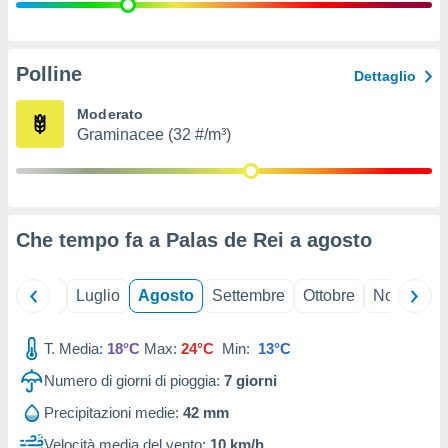
ioni
" o
tra
sui cookie
o sito
Polline
Dettaglio
Moderato
nostri
Graminacee (32 #/m³)
mo il
te
ento dei
Che tempo fa a Palas de Rei a
agosto
re
ioni su
vo e/o
Giugno
Luglio
Agosto
Settembre
Ottobre
Novembre
i,
 dati
er la
T. Media:
18°C
Max:
24°C
Min:
13°C
 della
Numero di giorni di pioggia:
7
giorni
à, creare
r la
Precipitazioni medie:
42 mm
à
izzata,
Velocità media del vento:
10 km/h