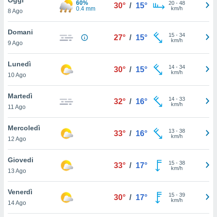
60%
a", è
20
-
48
30°
/
15°
0.4 mm
km/h
8 Ago
al sito
ettando
Domani
15
-
34
27°
/
15°
zione di
km/h
9 Ago
okie,
dei nostri
Lunedì
14
-
34
che ci
30°
/
15°
km/h
10 Ago
no di
 e
e il
Martedì
14
-
33
32°
/
16°
amento
km/h
11 Ago
 Web,
i
Mercoledì
13
-
38
re un
33°
/
16°
km/h
12 Ago
pecifico
arti la
Giovedi
à o
15
-
38
33°
/
17°
km/h
i
13 Ago
zzati
 di esso.
Venerdì
15
-
39
sultare
30°
/
17°
km/h
14 Ago
oni nella