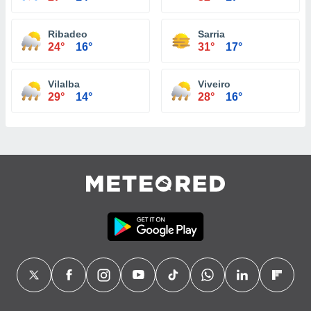
Ribadeo
Sarria
24°
16°
31°
17°
Vilalba
Viveiro
29°
14°
28°
16°