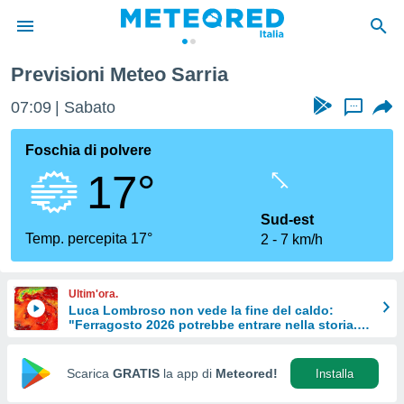
Previsioni Meteo Sarria
tiva
rivacy
07:09
Sabato
...
ti di
net
Foschia di polvere
net)
17°
i
 da
nisti per
Sud-est
 che le
Temp. percepita 17°
2
7 km/h
ioni
iano di
È
Ultim'ora.
Luca Lombroso non vede la fine del caldo:
 a
"Ferragosto 2026 potrebbe entrare nella storia.
ito Web
Ecco perché."
do le
opzioni:
Scarica
GRATIS
la app di
Meteored!
Installa
 i