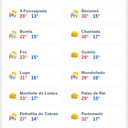
A Fonsagrada
Becerreá
28°
13°
30°
15°
Burela
Chantada
22°
15°
30°
17°
Foz
Guitiriz
23°
15°
28°
15°
Lugo
Mondoñedo
31°
16°
29°
16°
Monforte de Lemos
Palas de Rei
33°
17°
29°
15°
Pedrafita do Cebreiro
Portomarín
27°
14°
32°
17°