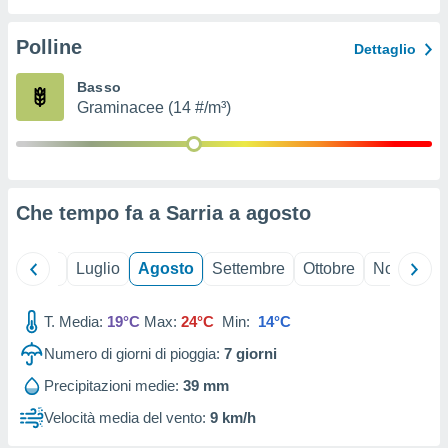
ioni
" o
tra
Polline
Dettaglio
sui cookie
o sito
Basso
Graminacee (14 #/m³)
nostri
mo il
te
ento dei
Che tempo fa a Sarria a
agosto
re
ioni su
Giugno
Luglio
Agosto
Settembre
Ottobre
Novembre
vo e/o
i,
T. Media:
19°C
Max:
24°C
Min:
14°C
 dati
er la
Numero di giorni di pioggia:
7
giorni
 della
à, creare
Precipitazioni medie:
39 mm
r la
Velocità media del vento:
9 km/h
à
izzata,