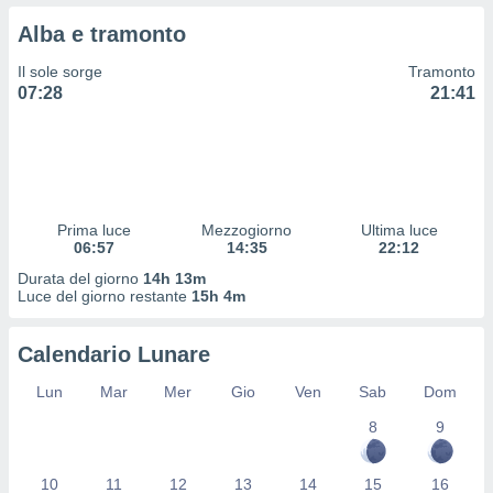
 profili
Alba e tramonto
lezione
cità
Il sole sorge
Tramonto
izzata,
07:28
21:41
fili per
izzazione
nuti,
 profili
lezione
uti
Prima luce
Mezzogiorno
Ultima luce
zzati,
06:57
14:35
22:12
 le
Durata del giorno
14h 13m
ni degli
Luce del giorno restante
15h 4m
 misurare
zioni dei
,
Calendario Lunare
ere il
Lun
Mar
Mer
Gio
Ven
Sab
Dom
so
8
9
he o la
ione di
enienti
10
11
12
13
14
15
16
diverse,