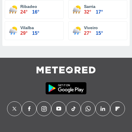
Ribadeo
Sarria
24°
16°
32°
17°
Vilalba
Viveiro
29°
15°
27°
15°