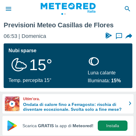
Casillas de Flores
Previsioni Meteo Casillas de Flores
tiva
rivacy
06:53
Domenica
...
ti di
net
Nubi sparse
net)
15°
i
 da
nisti per
Luna calante
 che le
Temp. percepita 15°
Illuminata:
15%
ioni
iano di
È
Ultim'ora.
Ondata di calore fino a Ferragosto: rischia di
 a
diventare eccezionale. Svolta solo a fine mese?
ito Web
do le
opzioni:
Scarica
GRATIS
la app di
Meteored!
Installa
 i