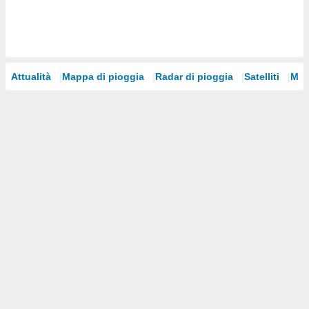
i nostri
artner
Attualità
Mappa di pioggia
Radar di pioggia
Satelliti
Mod