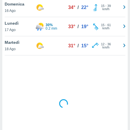
Domenica
15
-
39
34°
/
22°
km/h
sui cookie
16 Ago
e il tuo
 in
Lunedì
30%
15
-
61
33°
/
19°
0.2 mm
km/h
17 Ago
o
 il
Martedì
12
-
36
31°
/
15°
km/h
azioni
18 Ago
kie
re
le a piè
 del
to web.
ATIVA,
e
gie
i cookie
ccetti
zione dei