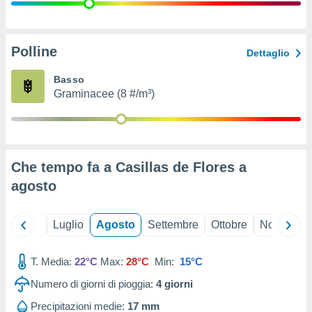
ioni
" o
tra
sui cookie
o sito
Polline
Dettaglio
Basso
nostri
Graminacee (8 #/m³)
mo il
te
ento dei
Che tempo fa a Casillas de Flores a
re
agosto
ioni su
vo e/o
i,
Giugno
Luglio
Agosto
Settembre
Ottobre
Novembre
 dati
er la
 della
T. Media:
22°C
Max:
28°C
Min:
15°C
à, creare
r la
Numero di giorni di pioggia:
4
giorni
à
izzata,
Precipitazioni medie:
17 mm