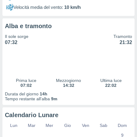
 profili
Velocità media del vento:
10 km/h
lezione
cità
izzata,
Alba e tramonto
fili per
Il sole sorge
Tramonto
izzazione
07:32
21:32
nuti,
 profili
lezione
uti
zzati,
 le
ni degli
Prima luce
Mezzogiorno
Ultima luce
 misurare
07:02
14:32
22:02
zioni dei
Durata del giorno
14h
,
Tempo restante all'alba
9m
ere il
so
Calendario Lunare
he o la
ione di
Lun
Mar
Mer
Gio
Ven
Sab
Dom
enienti
9
diverse,