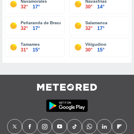
Navamorales
Navasfrías
32°
17°
30°
14°
Peñaranda de Bracamonte
Salamanca
32°
17°
32°
17°
Tamames
Vitigudino
31°
15°
30°
15°