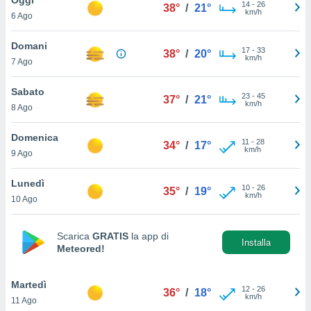
a", è
14
-
26
38°
/
21°
km/h
6 Ago
al sito
ettando
Domani
17
-
33
38°
/
20°
zione di
km/h
7 Ago
okie,
dei nostri
Sabato
23
-
45
che ci
37°
/
21°
km/h
8 Ago
no di
 e
e il
Domenica
11
-
28
34°
/
17°
amento
km/h
9 Ago
 Web,
i
Lunedì
10
-
26
re un
35°
/
19°
km/h
10 Ago
pecifico
arti la
à o
Scarica
GRATIS
la app di
i
Installa
Meteored!
zzati
 di esso.
sultare
Martedì
12
-
26
36°
/
18°
km/h
11 Ago
oni nella