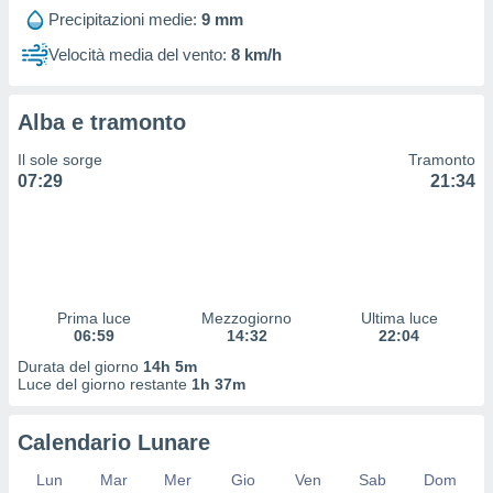
 profili
Precipitazioni medie:
9 mm
lezione
cità
Velocità media del vento:
8 km/h
izzata,
fili per
Alba e tramonto
izzazione
nuti,
Il sole sorge
Tramonto
 profili
07:29
21:34
lezione
uti
zzati,
 le
ni degli
 misurare
Prima luce
Mezzogiorno
Ultima luce
zioni dei
06:59
14:32
22:04
,
ere il
Durata del giorno
14h 5m
Luce del giorno restante
1h 37m
so
he o la
Calendario Lunare
ione di
enienti
Lun
Mar
Mer
Gio
Ven
Sab
Dom
diverse,