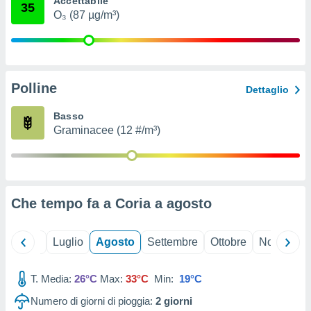
Accettabile
35
ioni
" o
O₃ (87 µg/m³)
tra
sui cookie
o sito
Polline
nostri
Dettaglio
mo il
Basso
te
Graminacee (12 #/m³)
ento dei
re
ioni su
vo e/o
Che tempo fa a Coria a
agosto
i,
 dati
er la
Giugno
Luglio
Agosto
Settembre
Ottobre
Novembre
 della
à, creare
r la
T. Media:
26°C
Max:
33°C
Min:
19°C
à
Numero di giorni di pioggia:
2
giorni
izzata,