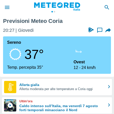
a
Previsioni Meteo Coria
tiva
rivacy
20:27
Giovedi
...
ti di
net
Sereno
net)
37°
i
 da
nisti per
Ovest
 che le
Temp. percepita 35°
12
24 km/h
ioni
iano di
È
Allerta gialla
 a
Allerta moderata per alte temperature a Coria oggi
ito Web
do le
Ultim’ora
opzioni:
Caldo intenso sull’Italia, ma venerdì 7 agosto
forti temporali minacciano il Nord
 i