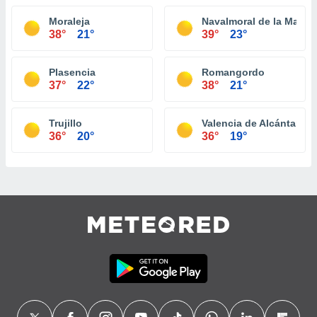
Moraleja
Navalmoral de la Mata
38°
21°
39°
23°
Plasencia
Romangordo
37°
22°
38°
21°
Trujillo
Valencia de Alcántara
36°
20°
36°
19°