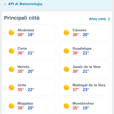
API di Meteorologia
Principali città
Altre città
Alcántara
Cáceres
38°
19°
36°
20°
Coria
Guadalupe
38°
21°
36°
21°
Hervás
Jaraíz de la Vera
35°
20°
36°
21°
Jerte
Madrigal de la Vera
35°
22°
37°
23°
Miajadas
Montánchez
38°
20°
35°
19°