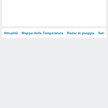
i nostri
artner
Attualità
Mappa della Temperatura
Radar di pioggia
Satelli