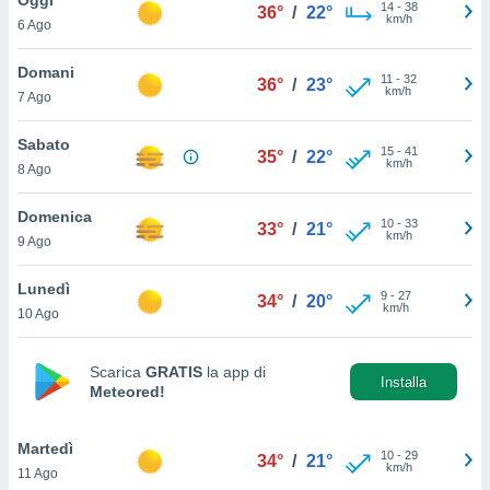
a", è
14
-
38
36°
/
22°
km/h
6 Ago
al sito
ettando
Domani
11
-
32
36°
/
23°
zione di
km/h
7 Ago
okie,
dei nostri
Sabato
15
-
41
che ci
35°
/
22°
km/h
8 Ago
no di
 e
e il
Domenica
10
-
33
33°
/
21°
amento
km/h
9 Ago
 Web,
i
Lunedì
9
-
27
re un
34°
/
20°
km/h
10 Ago
pecifico
arti la
à o
Scarica
GRATIS
la app di
i
Installa
Meteored!
zzati
 di esso.
sultare
Martedì
10
-
29
34°
/
21°
km/h
11 Ago
oni nella