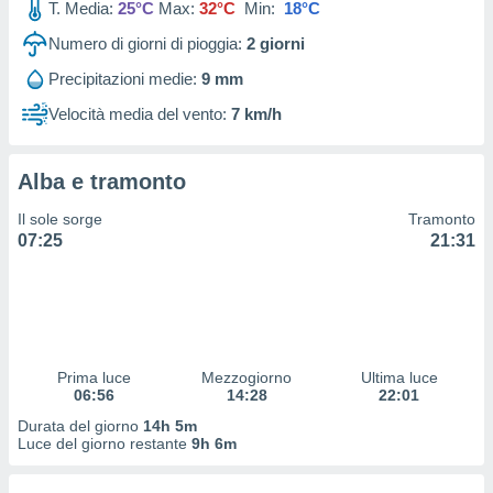
T. Media:
25°C
Max:
32°C
Min:
18°C
 profili
lezione
Numero di giorni di pioggia:
2
giorni
cità
izzata,
Precipitazioni medie:
9 mm
fili per
Velocità media del vento:
7 km/h
izzazione
nuti,
 profili
Alba e tramonto
lezione
Il sole sorge
Tramonto
uti
07:25
21:31
zzati,
 le
ni degli
 misurare
zioni dei
,
ere il
Prima luce
Mezzogiorno
Ultima luce
06:56
14:28
22:01
so
Durata del giorno
14h 5m
he o la
Luce del giorno restante
9h 6m
ione di
enienti
diverse,