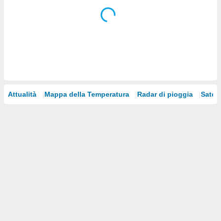
i nostri
artner
Attualità
Mappa della Temperatura
Radar di pioggia
Satelli