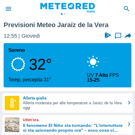
z de la Vera
Previsioni Meteo Jaraíz de la Vera
tiva
rivacy
12:55
Giovedi
...
ti di
net
Sereno
net)
32°
i
 da
nisti per
UV
7 Alto
FPS
 che le
Temp. percepita 31°
15-25
ioni
iano di
È
Allerta gialla
Allerta moderata per alte temperature a Jaraíz de la Vera
 a
oggi
ito Web
do le
Ultim'ora.
opzioni:
Il fenomeno El Niño sta tornando: "L'interruttore
si sta azionando proprio ora" – ecco cosa ci
 i