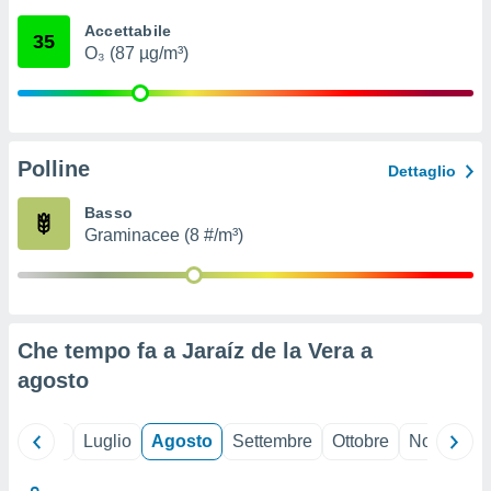
ioni
" o
Accettabile
tra
35
O₃ (87 µg/m³)
sui cookie
o sito
nostri
Polline
Dettaglio
mo il
te
Basso
ento dei
Graminacee (8 #/m³)
re
ioni su
vo e/o
i,
Che tempo fa a Jaraíz de la Vera a
 dati
er la
agosto
 della
à, creare
r la
Giugno
Luglio
Agosto
Settembre
Ottobre
Novembre
à
izzata,