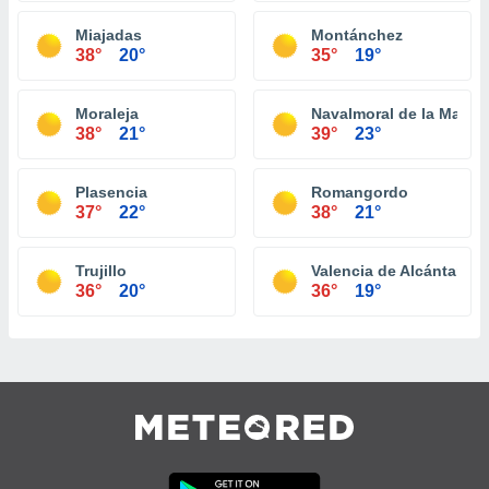
Miajadas
Montánchez
38°
20°
35°
19°
Moraleja
Navalmoral de la Mata
38°
21°
39°
23°
Plasencia
Romangordo
37°
22°
38°
21°
Trujillo
Valencia de Alcántara
36°
20°
36°
19°