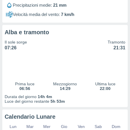
 profili
Precipitazioni medie:
21 mm
lezione
cità
Velocità media del vento:
7 km/h
izzata,
fili per
Alba e tramonto
izzazione
nuti,
Il sole sorge
Tramonto
 profili
07:26
21:31
lezione
uti
zzati,
 le
ni degli
 misurare
Prima luce
Mezzogiorno
Ultima luce
zioni dei
06:56
14:29
22:00
,
ere il
Durata del giorno
14h 4m
Luce del giorno restante
5h 53m
so
he o la
Calendario Lunare
ione di
enienti
Lun
Mar
Mer
Gio
Ven
Sab
Dom
diverse,