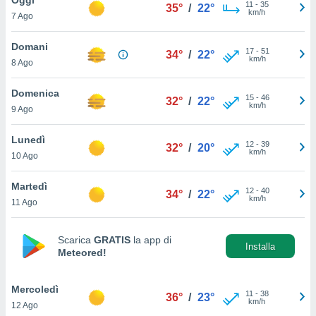
a", è
11
-
35
35°
/
22°
km/h
7 Ago
al sito
ettando
Domani
17
-
51
34°
/
22°
zione di
km/h
8 Ago
okie,
dei nostri
Domenica
15
-
46
che ci
32°
/
22°
km/h
9 Ago
no di
 e
e il
Lunedì
12
-
39
32°
/
20°
amento
km/h
10 Ago
 Web,
i
Martedì
12
-
40
re un
34°
/
22°
km/h
11 Ago
pecifico
arti la
à o
Scarica
GRATIS
la app di
i
Installa
Meteored!
zzati
 di esso.
sultare
Mercoledì
11
-
38
36°
/
23°
km/h
12 Ago
oni nella