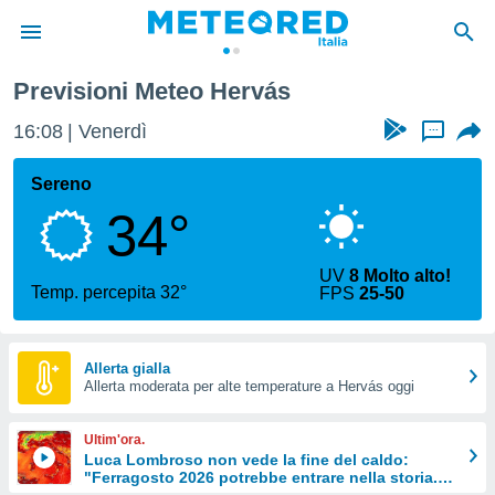
ás
Previsioni Meteo Hervás
tiva
rivacy
16:08
Venerdì
...
ti di
net
Sereno
net)
34°
i
 da
nisti per
UV
8 Molto alto!
 che le
Temp. percepita 32°
FPS
25-50
ioni
iano di
È
Allerta gialla
 a
Allerta moderata per alte temperature a Hervás oggi
ito Web
do le
Ultim'ora.
opzioni:
Luca Lombroso non vede la fine del caldo:
"Ferragosto 2026 potrebbe entrare nella storia.
 i