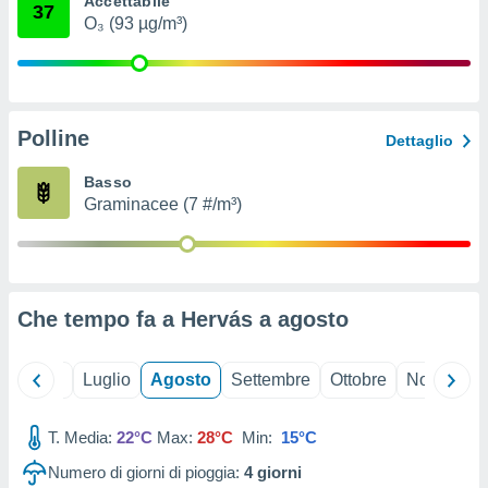
Accettabile
37
ioni
" o
O₃ (93 µg/m³)
tra
sui cookie
o sito
Polline
nostri
Dettaglio
mo il
Basso
te
Graminacee (7 #/m³)
ento dei
re
ioni su
vo e/o
Che tempo fa a Hervás a
agosto
i,
 dati
er la
Giugno
Luglio
Agosto
Settembre
Ottobre
Novembre
 della
à, creare
r la
T. Media:
22°C
Max:
28°C
Min:
15°C
à
Numero di giorni di pioggia:
4
giorni
izzata,