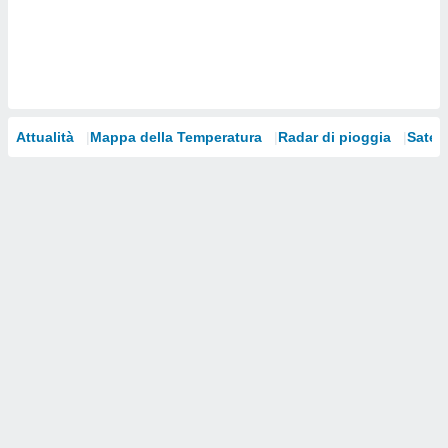
i nostri
artner
Attualità
Mappa della Temperatura
Radar di pioggia
Satelli