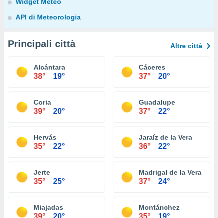
Widget Meteo
API di Meteorologia
Principali città
Altre città
Alcántara
Cáceres
38°
19°
37°
20°
Coria
Guadalupe
39°
20°
37°
22°
Hervás
Jaraíz de la Vera
35°
22°
36°
22°
Jerte
Madrigal de la Vera
35°
25°
37°
24°
Miajadas
Montánchez
39°
20°
35°
19°