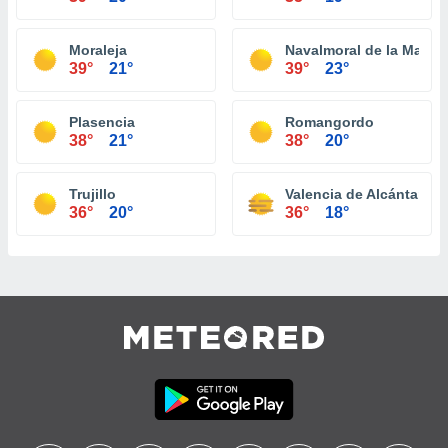
Moraleja
Navalmoral de la Mata
39°
21°
39°
23°
Plasencia
Romangordo
38°
21°
38°
20°
Trujillo
Valencia de Alcántara
36°
20°
36°
18°