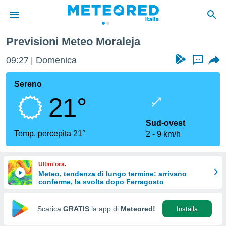
leja
Previsioni Meteo Moraleja
tiva
rivacy
09:27
Domenica
...
ti di
net
Sereno
net)
21°
i
 da
nisti per
Sud-ovest
 che le
Temp. percepita 21°
2
9 km/h
ioni
iano di
È
Ultim'ora.
Meteo, tendenza di lungo termine: arrivano
 a
conferme, la svolta dopo Ferragosto
ito Web
do le
opzioni:
Scarica
GRATIS
la app di
Meteored!
Installa
 i