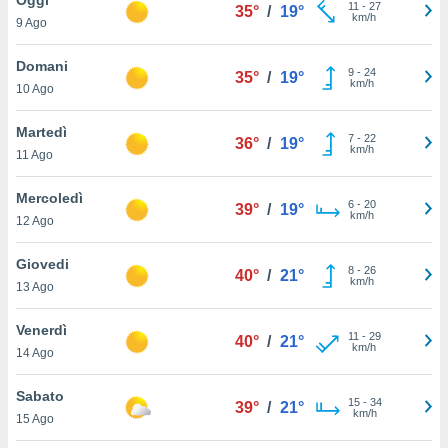
a", è
11
-
27
35°
/
19°
km/h
9 Ago
al sito
ettando
Domani
9
-
24
35°
/
19°
zione di
km/h
10 Ago
okie,
dei nostri
Martedì
7
-
22
che ci
36°
/
19°
km/h
11 Ago
no di
 e
e il
Mercoledì
6
-
20
39°
/
19°
amento
km/h
12 Ago
 Web,
i
Giovedi
8
-
26
re un
40°
/
21°
km/h
13 Ago
pecifico
arti la
Venerdì
à o
11
-
29
40°
/
21°
km/h
i
14 Ago
zzati
 di esso.
Sabato
15
-
34
sultare
39°
/
21°
km/h
15 Ago
oni nella