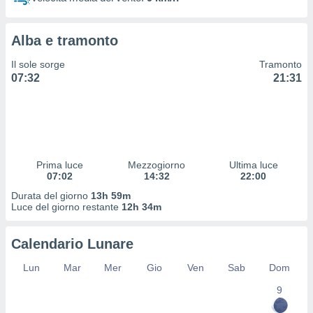
 profili
lezione
cità
Alba e tramonto
izzata,
fili per
Il sole sorge
Tramonto
07:32
21:31
izzazione
nuti,
 profili
lezione
uti
zzati,
Prima luce
Mezzogiorno
Ultima luce
 le
07:02
14:32
22:00
ni degli
 misurare
Durata del giorno
13h 59m
zioni dei
Luce del giorno restante
12h 34m
,
ere il
Calendario Lunare
so
Lun
Mar
Mer
Gio
Ven
Sab
Dom
he o la
ione di
9
enienti
diverse,