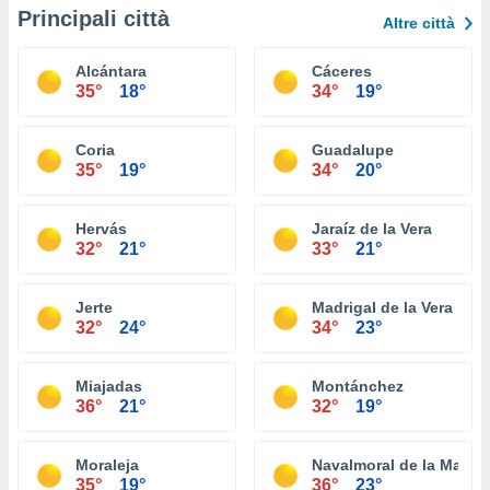
Principali città
Altre città
Alcántara
Cáceres
35°
18°
34°
19°
Coria
Guadalupe
35°
19°
34°
20°
Hervás
Jaraíz de la Vera
32°
21°
33°
21°
Jerte
Madrigal de la Vera
32°
24°
34°
23°
Miajadas
Montánchez
36°
21°
32°
19°
Moraleja
Navalmoral de la Mata
35°
19°
36°
23°