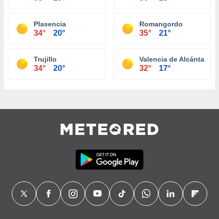
Plasencia
Romangordo
34°
20°
35°
21°
Trujillo
Valencia de Alcántara
34°
20°
32°
17°