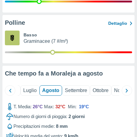
ioni
" o
tra
sui cookie
o sito
Polline
Dettaglio
Basso
nostri
Graminacee (7 #/m³)
mo il
te
ento dei
Che tempo fa a Moraleja a
agosto
re
ioni su
vo e/o
Giugno
Luglio
Agosto
Settembre
Ottobre
Novembre
i,
 dati
er la
T. Media:
26°C
Max:
32°C
Min:
19°C
 della
Numero di giorni di pioggia:
2
giorni
à, creare
r la
Precipitazioni medie:
8 mm
à
izzata,
Velocità media del vento:
9 km/h