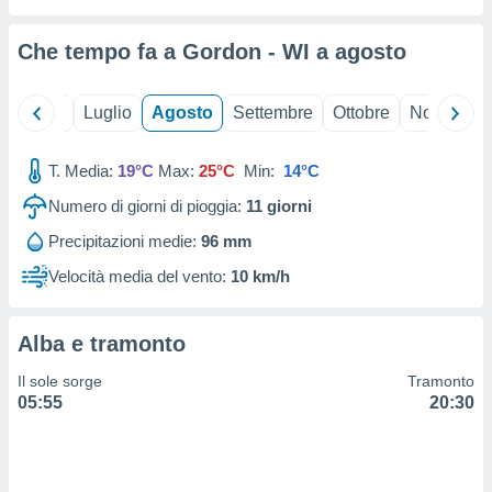
ioni
" o
tra
Che tempo fa a Gordon - WI a
agosto
sui cookie
o sito
Giugno
Luglio
Agosto
Settembre
Ottobre
Novembre
nostri
T. Media:
19°C
Max:
25°C
Min:
14°C
mo il
te
Numero di giorni di pioggia:
11
giorni
ento dei
Precipitazioni medie:
96 mm
re
Velocità media del vento:
10 km/h
ioni su
vo e/o
i,
Alba e tramonto
 dati
er la
Il sole sorge
Tramonto
 della
05:55
20:30
à, creare
r la
à
izzata,