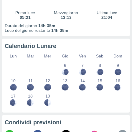
 profili
lezione
Prima luce
Mezzogiorno
Ultima luce
cità
05:21
13:13
21:04
izzata,
fili per
Durata del giorno
14h 35m
Luce del giorno restante
14h 38m
izzazione
nuti,
Calendario Lunare
 profili
lezione
Lun
Mar
Mer
Gio
Ven
Sab
Dom
uti
zzati,
6
7
8
9
 le
ni degli
10
11
12
13
14
15
16
 misurare
zioni dei
,
17
18
19
ere il
so
he o la
ione di
Condividi previsioni
enienti
diverse,