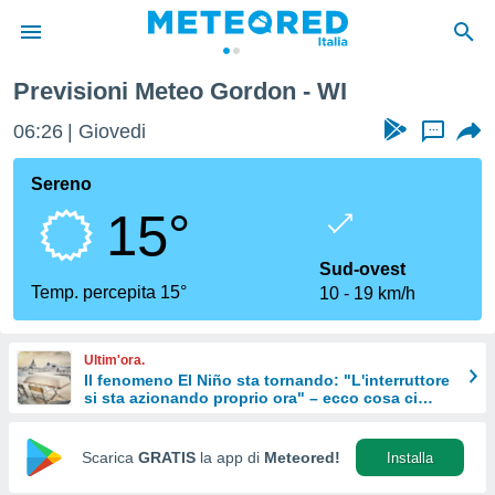
Previsioni Meteo Gordon - WI
tiva
rivacy
06:26
Giovedi
...
ti di
net
Sereno
net)
15°
i
 da
nisti per
Sud-ovest
 che le
Temp. percepita 15°
10
19 km/h
ioni
iano di
È
Ultim'ora.
Il fenomeno El Niño sta tornando: "L'interruttore
 a
si sta azionando proprio ora" – ecco cosa ci
ito Web
aspetta in inverno
do le
opzioni:
Scarica
GRATIS
la app di
Meteored!
Installa
 i