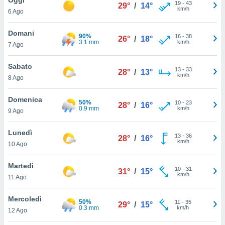
a", è
19
-
43
29°
/
14°
km/h
6 Ago
al sito
ettando
Domani
90%
16
-
38
26°
/
18°
zione di
3.1 mm
km/h
7 Ago
okie,
dei nostri
Sabato
13
-
33
che ci
28°
/
13°
km/h
8 Ago
no di
 e
e il
Domenica
50%
10
-
23
28°
/
16°
amento
0.9 mm
km/h
9 Ago
 Web,
i
Lunedì
13
-
36
re un
28°
/
16°
km/h
10 Ago
pecifico
arti la
Martedì
à o
10
-
31
31°
/
15°
km/h
i
11 Ago
zzati
 di esso.
Mercoledì
50%
11
-
35
sultare
29°
/
15°
0.3 mm
km/h
12 Ago
oni nella