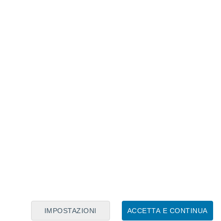
Calendario Lunare
Lun
Mar
Mer
Gio
Ven
Sab
Dom
6
7
8
9
10
11
12
13
14
15
16
IMPOSTAZIONI
ACCETTA E CONTINUA