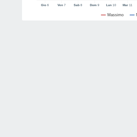
Gio
6
Ven
7
Sab
8
Dom
9
Lun
10
Mar
11
Massimo