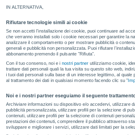
16°
IN ALTERNATIVA,
Rifiutare tecnologie simili ai cookie
Luna calan
Se non accetti l'installazione dei cookie, puoi continuare ad acc
Illuminata:
Temp. percepita 16°
che verranno installati solo i cookie necessari per garantire la n
analizzare il comportamento o per mostrare pubblicità o contenut
generali e pubblicità non personalizzata. Puoi rifiutare l'install
abbonamento premendo il pulsante "Rifiuta".
Ultim'ora.
L'Organizzazione Meteorologica Mondiale
Con il tuo consenso, noi e i
nostri partner
utilizziamo cookie, iden
conferma: "El Niño sta raggiungendo un'inten
trattare dati personali quali la tua visita su questo sito web, indiri
mai vista da diversi anni"
i tuoi dati personali sulla base di un interesse legittimo, al quale
Il Meteo 1 - 7
Attualità
Mappa di nuvolosità
Radar 
al trattamento dei dati in qualsiasi momento facendo clic su "
Imp
Noi e i nostri partner eseguiamo il seguente trattamento
Domani
Sabato
D
Oggi
Archiviare informazioni su dispositivo e/o accedervi, utilizzare dati
pubblicità personalizzata, utilizzare profili per la selezione di pu
7 Ago
8 Ago
6 Ago
contenuti, utilizzare profili per la selezione di contenuti personal
prestazioni dei contenuti, comprendere il pubblico attraverso stat
sviluppare e migliorare i servizi, utilizzare dati limitati per la sel