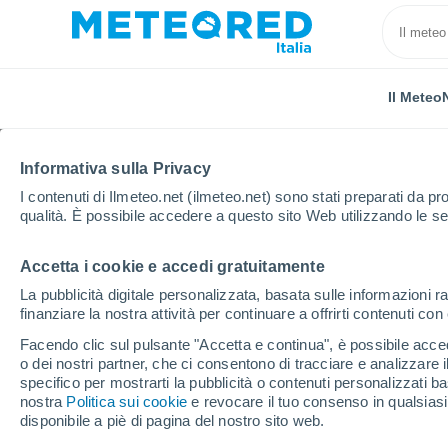
Il Meteo
Informativa sulla Privacy
I contenuti di Ilmeteo.net (ilmeteo.net) sono stati preparati da pro
qualità. È possibile accedere a questo sito Web utilizzando le se
Accetta i cookie e accedi gratuitamente
Home
Belgio
Vallonia
Hainaut
Jumet
La pubblicità digitale personalizzata, basata sulle informazioni ra
finanziare la nostra attività per continuare a offrirti contenuti co
Previsioni Meteo Jume
Facendo clic sul pulsante "Accetta e continua", è possibile accede
o dei nostri partner, che ci consentono di tracciare e analizzare
00:40
Giovedi
specifico per mostrarti la pubblicità o contenuti personalizzati b
nostra
Politica sui cookie
e revocare il tuo consenso in qualsia
disponibile a piè di pagina del nostro sito web.
Cielo sereno