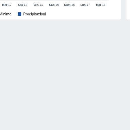
Mer
12
Gio
13
Ven
14
Sab
15
Dom
16
Lun
17
Mar
18
Minimo
Precipitazioni