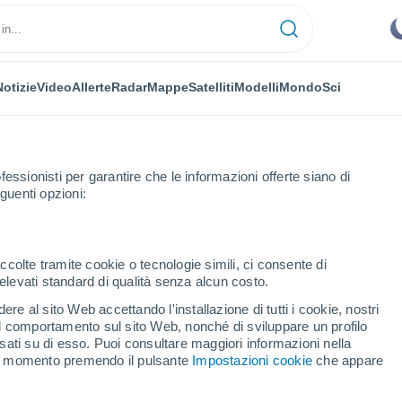
Notizie
Video
Allerte
Radar
Mappe
Satelliti
Modelli
Mondo
Sci
fessionisti per garantire che le informazioni offerte siano di
guenti opzioni:
ccolte tramite cookie o tecnologie simili, ci consente di
n elevati standard di qualità senza alcun costo.
t
re al sito Web accettando l'installazione di tutti i cookie, nostri
 il comportamento sul sito Web, nonché di sviluppare un profilo
...
asati su di esso. Puoi consultare maggiori informazioni nella
si momento premendo il pulsante
Impostazioni cookie
che appare
Per ora
Intervalli nuvolosi nelle prossime
ore