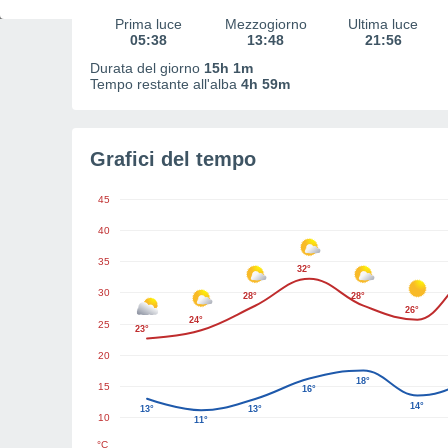
Prima luce
Mezzogiorno
Ultima luce
05:38
13:48
21:56
Durata del giorno
15h 1m
Tempo restante all'alba
4h 59m
Grafici del tempo
45
40
35
32°
30
28°
28°
26°
24°
25
23°
20
18°
15
16°
14°
13°
13°
10
11°
°C