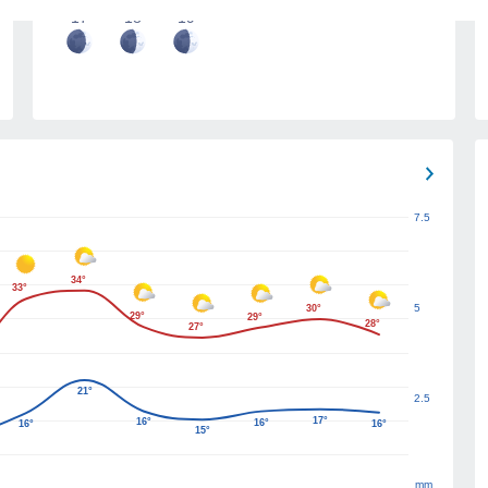
17
18
19
7.5
34°
33°
5
30°
29°
29°
28°
27°
21°
2.5
17°
16°
16°
16°
16°
15°
mm