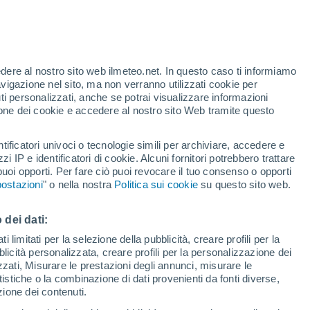
te
edere al nostro sito web ilmeteo.net. In questo caso ti informiamo
46%
avigazione nel sito, ma non verranno utilizzati cookie per
i personalizzati, anche se potrai visualizzare informazioni
azione dei cookie e accedere al nostro sito Web tramite questo
tificatori univoci o tecnologie simili per archiviare, accedere e
sità
zzi IP e identificatori di cookie. Alcuni fornitori potrebbero trattare
 puoi opporti. Per fare ciò puoi revocare il tuo consenso o opporti
di pioggia
Satelliti
Modelli
ostazioni
" o nella nostra
Politica sui cookie
su questo sito web.
 dei dati:
omenica
Lunedì
Martedì
Mercoledì
 limitati per la selezione della pubblicità, creare profili per la
bblicità personalizzata, creare profili per la personalizzazione dei
9 Ago
10 Ago
11 Ago
12 Ago
izzati, Misurare le prestazioni degli annunci, misurare le
istiche o la combinazione di dati provenienti da fonti diverse,
ezione dei contenuti.